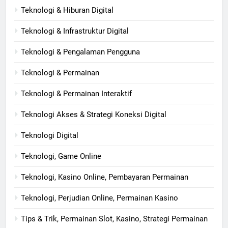
Teknologi & Hiburan Digital
Teknologi & Infrastruktur Digital
Teknologi & Pengalaman Pengguna
Teknologi & Permainan
Teknologi & Permainan Interaktif
Teknologi Akses & Strategi Koneksi Digital
Teknologi Digital
Teknologi, Game Online
Teknologi, Kasino Online, Pembayaran Permainan
Teknologi, Perjudian Online, Permainan Kasino
Tips & Trik, Permainan Slot, Kasino, Strategi Permainan