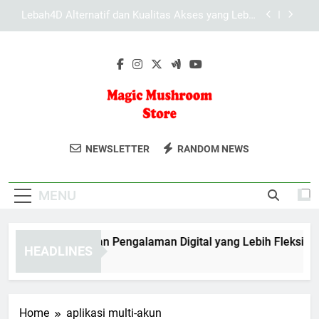
Lebah4D Alternatif dan Kualitas Akses yang Lebih
Skip
Nyaman
to
Tips Mempercepat Akses Saat Membuka Slot
content
Lebah4D agar Pengalaman Lebih Lancar
Cara Mengatasi Hambatan Akses pada LAE138
Login
Slot Lebah4D dan Pengalaman Digital yang Lebih
Fleksibel
Magic
Lebah4D Alternatif dan Kualitas Akses yang Lebih
Magic Mushroom Store Menawarkan
Nyaman
NEWSLETTER
RANDOM NEWS
Mushroom
Berbagai Produk Jamur Berkualitas
Tips Mempercepat Akses Saat Membuka Slot
Lebah4D agar Pengalaman Lebih Lancar
Untuk Pengalaman Unik Dan Aman.
Store
MENU
Cara Mengatasi Hambatan Akses pada LAE138
Login
Slot Lebah4D dan Pengalaman Digital yang Lebih Fleksibel
HEADLINES
3 Months Ago
Home
aplikasi multi-akun