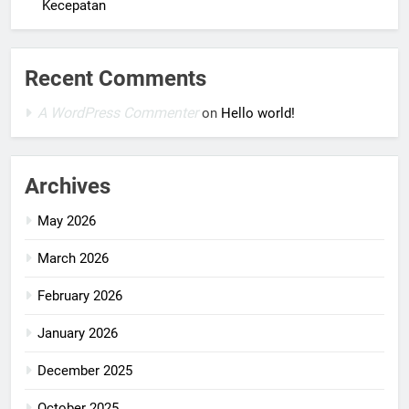
Kecepatan
Recent Comments
A WordPress Commenter
on
Hello world!
Archives
May 2026
March 2026
February 2026
January 2026
December 2025
October 2025