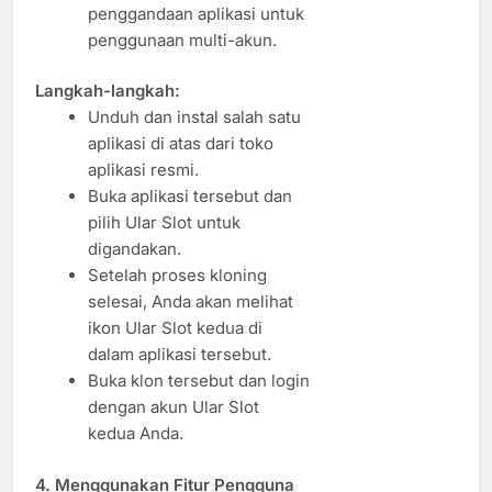
penggandaan aplikasi untuk
penggunaan multi-akun.
Langkah-langkah:
Unduh dan instal salah satu
aplikasi di atas dari toko
aplikasi resmi.
Buka aplikasi tersebut dan
pilih Ular Slot untuk
digandakan.
Setelah proses kloning
selesai, Anda akan melihat
ikon Ular Slot kedua di
dalam aplikasi tersebut.
Buka klon tersebut dan login
dengan akun Ular Slot
kedua Anda.
4. Menggunakan Fitur Pengguna