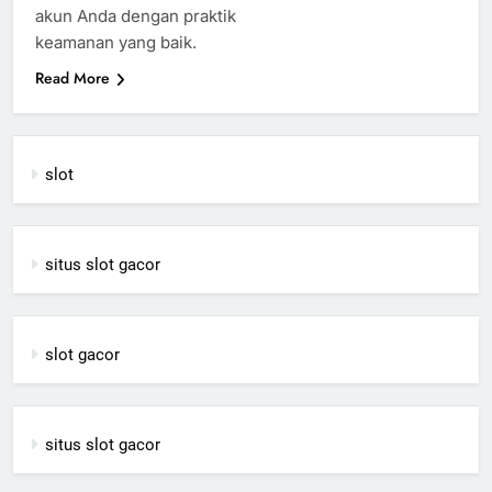
akun Anda dengan praktik
keamanan yang baik.
Read More
slot
situs slot gacor
slot gacor
situs slot gacor