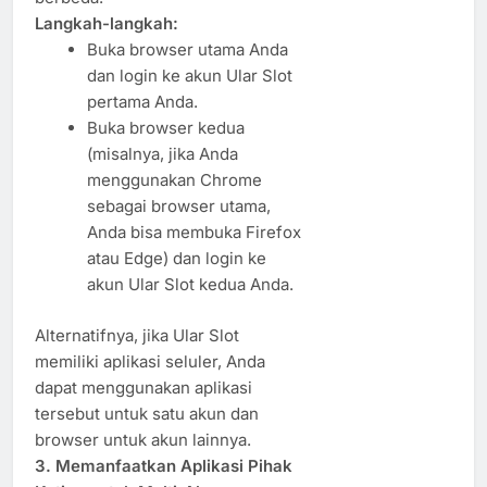
Langkah-langkah:
Buka browser utama Anda
dan login ke akun Ular Slot
pertama Anda.
Buka browser kedua
(misalnya, jika Anda
menggunakan Chrome
sebagai browser utama,
Anda bisa membuka Firefox
atau Edge) dan login ke
akun Ular Slot kedua Anda.
Alternatifnya, jika Ular Slot
memiliki aplikasi seluler, Anda
dapat menggunakan aplikasi
tersebut untuk satu akun dan
browser untuk akun lainnya.
3. Memanfaatkan Aplikasi Pihak