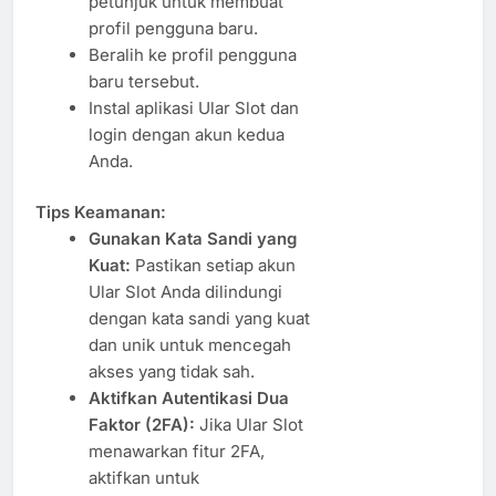
petunjuk untuk membuat
profil pengguna baru.
Beralih ke profil pengguna
baru tersebut.
Instal aplikasi Ular Slot dan
login dengan akun kedua
Anda.
Tips Keamanan:
Gunakan Kata Sandi yang
Kuat:
Pastikan setiap akun
Ular Slot Anda dilindungi
dengan kata sandi yang kuat
dan unik untuk mencegah
akses yang tidak sah.
Aktifkan Autentikasi Dua
Faktor (2FA):
Jika Ular Slot
menawarkan fitur 2FA,
aktifkan untuk