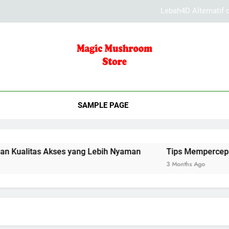
Lebah4D Alternatif
Tips Mempercepat Akses Saat Membuka Slot L
Cara Mengatas
ic Mushroom Store
Slot Lebah4D dan Pe
hroom Store Menawarkan Berbagai Produk Jamur Berkualitas
Lebah4D Alternatif
SAMPLE PAGE
Tips Mempercepat Akses Saat Membuka Slot L
Cara Mengatas
s Akses yang Lebih Nyaman
Tips Mempercepat Akses Sa
3 Months Ago