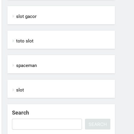
slot gacor
toto slot
spaceman
slot
Search
SEARCH