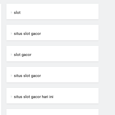
slot
situs slot gacor
slot gacor
situs slot gacor
situs slot gacor hari ini