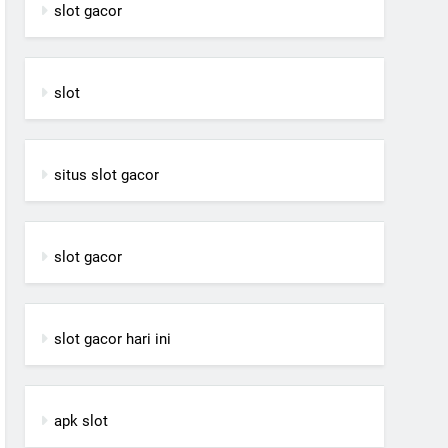
slot gacor
slot
situs slot gacor
slot gacor
slot gacor hari ini
apk slot