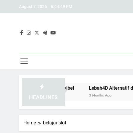
Skip
August 7, 2026
6:04:50 PM
to
content
Mag
Magic Mus
l yang Lebih Fleksibel
Lebah4D Alternatif dan Kualita
3 Months Ago
HEADLINES
Home
belajar slot