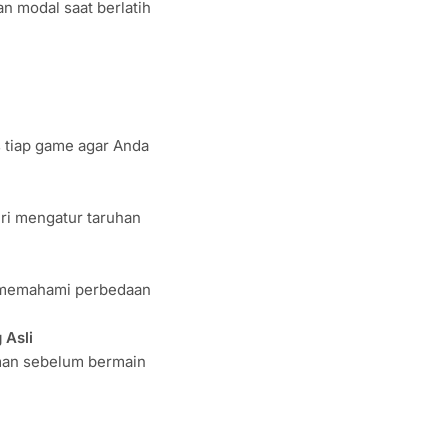
n modal saat berlatih
s tiap game agar Anda
iri mengatur taruhan
uk memahami perbedaan
 Asli
man sebelum bermain