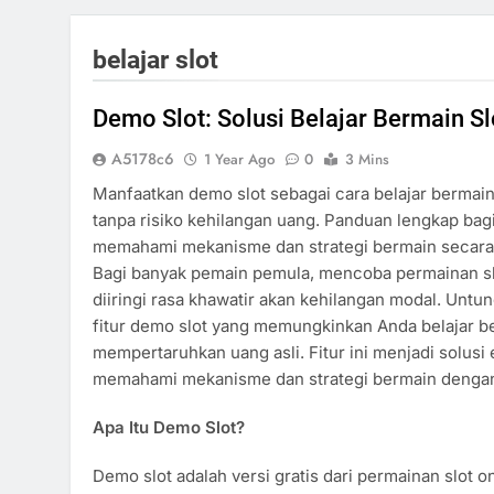
belajar slot
Demo Slot: Solusi Belajar Bermain Sl
A5178c6
1 Year Ago
0
3 Mins
Manfaatkan demo slot sebagai cara belajar bermai
tanpa risiko kehilangan uang. Panduan lengkap bag
memahami mekanisme dan strategi bermain secara
Bagi banyak pemain pemula, mencoba permainan slo
diiringi rasa khawatir akan kehilangan modal. Untun
fitur demo slot yang memungkinkan Anda belajar b
mempertaruhkan uang asli. Fitur ini menjadi solusi 
memahami mekanisme dan strategi bermain denga
Apa Itu Demo Slot?
Demo slot adalah versi gratis dari permainan slot o