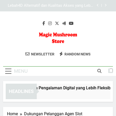
Skip
Tips Mempercepat Akses Saat Membuka Slot
to
Lebah4D agar Pengalaman Lebih Lancar
content
Cara Mengatasi Hambatan Akses pada LAE138
Login
Slot Lebah4D dan Pengalaman Digital yang Lebih
Fleksibel
Lebah4D Alternatif dan Kualitas Akses yang Lebih
Nyaman
Magic
Magic Mushroom Store Menawarkan
Tips Mempercepat Akses Saat Membuka Slot
NEWSLETTER
RANDOM NEWS
Lebah4D agar Pengalaman Lebih Lancar
Mushroom
Berbagai Produk Jamur Berkualitas
Cara Mengatasi Hambatan Akses pada LAE138
Untuk Pengalaman Unik Dan Aman.
Store
Login
MENU
Slot Lebah4D dan Pengalaman Digital yang Lebih Fleksibel
HEADLINES
3 Months Ago
Home
Dukungan Pelanggan Agen Slot