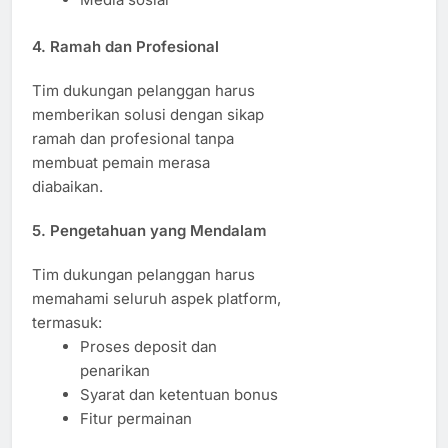
4. Ramah dan Profesional
Tim dukungan pelanggan harus
memberikan solusi dengan sikap
ramah dan profesional tanpa
membuat pemain merasa
diabaikan.
5. Pengetahuan yang Mendalam
Tim dukungan pelanggan harus
memahami seluruh aspek platform,
termasuk:
Proses deposit dan
penarikan
Syarat dan ketentuan bonus
Fitur permainan