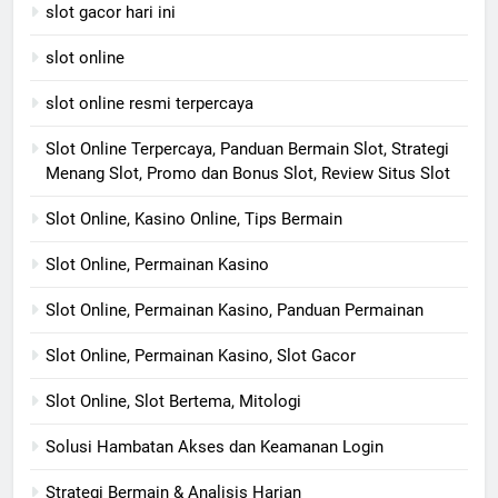
slot gacor hari ini
slot online
slot online resmi terpercaya
Slot Online Terpercaya, Panduan Bermain Slot, Strategi
Menang Slot, Promo dan Bonus Slot, Review Situs Slot
Slot Online, Kasino Online, Tips Bermain
Slot Online, Permainan Kasino
Slot Online, Permainan Kasino, Panduan Permainan
Slot Online, Permainan Kasino, Slot Gacor
Slot Online, Slot Bertema, Mitologi
Solusi Hambatan Akses dan Keamanan Login
Strategi Bermain & Analisis Harian