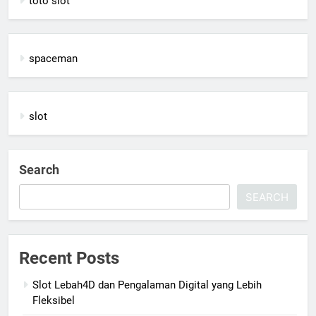
toto slot
spaceman
slot
Search
SEARCH
Recent Posts
Slot Lebah4D dan Pengalaman Digital yang Lebih
Fleksibel