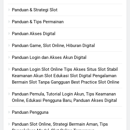
Panduan & Strategi Slot
Panduan & Tips Permainan
Panduan Akses Digital
Panduan Game, Slot Online, Hiburan Digital
Panduan Login dan Akses Akun Digital
Panduan Login Slot Online Tips Akses Situs Slot Stabil
Keamanan Akun Slot Edukasi Slot Digital Pengalaman
Bermain Slot Tanpa Gangguan Best Practice Slot Online
Panduan Pemula, Tutorial Login Akun, Tips Keamanan
Online, Edukasi Pengguna Baru, Panduan Akses Digital
Panduan Pengguna
Panduan Slot Online, Strategi Bermain Aman, Tips