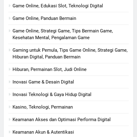
Game Online, Edukasi Slot, Teknologi Digital
Game Online, Panduan Bermain
Game Online, Strategi Game, Tips Bermain Game,
Kesehatan Mental, Pengalaman Game
Gaming untuk Pemula, Tips Game Online, Strategi Game,
Hiburan Digital, Panduan Bermain
Hiburan, Permainan Slot, Judi Online
Inovasi Game & Desain Digital
Inovasi Teknologi & Gaya Hidup Digital
Kasino, Teknologi, Permainan
Keamanan Akses dan Optimasi Performa Digital
Keamanan Akun & Autentikasi