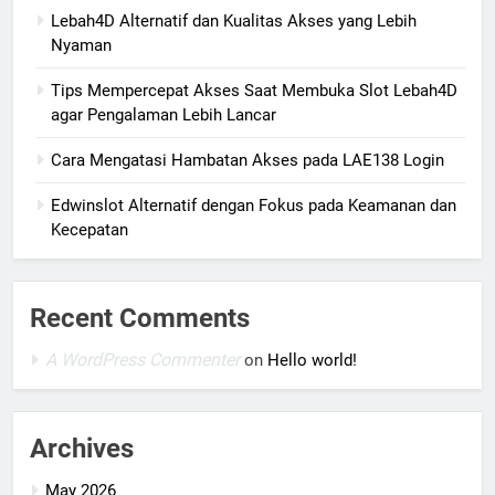
Lebah4D Alternatif dan Kualitas Akses yang Lebih
Nyaman
Tips Mempercepat Akses Saat Membuka Slot Lebah4D
agar Pengalaman Lebih Lancar
Cara Mengatasi Hambatan Akses pada LAE138 Login
Edwinslot Alternatif dengan Fokus pada Keamanan dan
Kecepatan
Recent Comments
A WordPress Commenter
on
Hello world!
Archives
May 2026