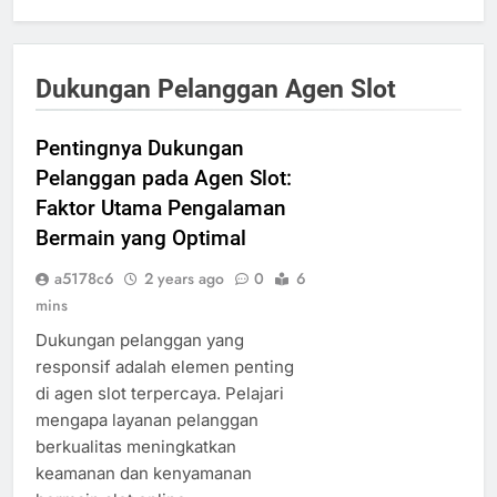
Dukungan Pelanggan Agen Slot
Pentingnya Dukungan
Pelanggan pada Agen Slot:
Faktor Utama Pengalaman
Bermain yang Optimal
a5178c6
2 years ago
0
6
mins
Dukungan pelanggan yang
responsif adalah elemen penting
di agen slot terpercaya. Pelajari
mengapa layanan pelanggan
berkualitas meningkatkan
keamanan dan kenyamanan