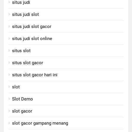
situs judi
situs judi slot
situs judi slot gacor
situs judi slot online
situs slot
situs slot gacor
situs slot gacor hari ini
slot
Slot Demo
slot gacor
slot gacor gampang menang