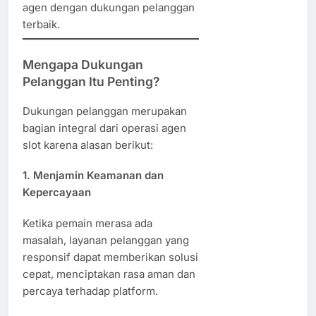
agen dengan dukungan pelanggan
terbaik.
Mengapa Dukungan
Pelanggan Itu Penting?
Dukungan pelanggan merupakan
bagian integral dari operasi agen
slot karena alasan berikut:
1. Menjamin Keamanan dan
Kepercayaan
Ketika pemain merasa ada
masalah, layanan pelanggan yang
responsif dapat memberikan solusi
cepat, menciptakan rasa aman dan
percaya terhadap platform.