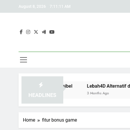
Skip
August 8, 2026
7:11:12 AM
to
content
Mag
Magic Mus
l yang Lebih Fleksibel
Lebah4D Alternatif dan Kualita
3 Months Ago
HEADLINES
Home
fitur bonus game