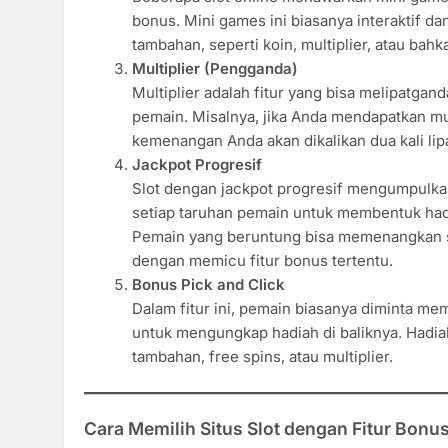
bonus. Mini games ini biasanya interaktif d
tambahan, seperti koin, multiplier, atau bahk
Multiplier (Pengganda)
Multiplier adalah fitur yang bisa melipatg
pemain. Misalnya, jika Anda mendapatkan mul
kemenangan Anda akan dikalikan dua kali lipa
Jackpot Progresif
Slot dengan jackpot progresif mengumpulkan
setiap taruhan pemain untuk membentuk hadi
Pemain yang beruntung bisa memenangkan s
dengan memicu fitur bonus tertentu.
Bonus Pick and Click
Dalam fitur ini, pemain biasanya diminta me
untuk mengungkap hadiah di baliknya. Hadia
tambahan, free spins, atau multiplier.
Cara Memilih Situs Slot dengan Fitur Bon