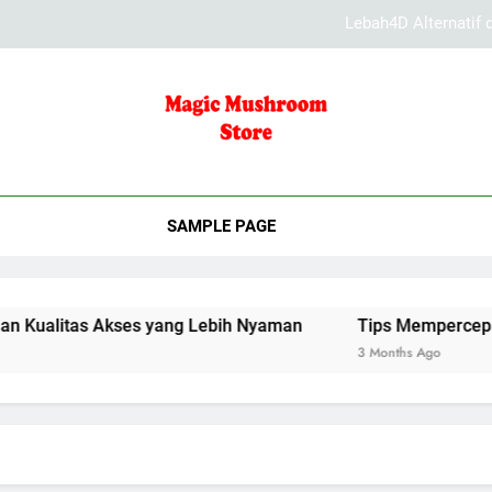
Lebah4D Alternatif
Tips Mempercepat Akses Saat Membuka Slot L
Cara Mengatas
ic Mushroom Store
Slot Lebah4D dan Pe
hroom Store Menawarkan Berbagai Produk Jamur Berkualitas
Lebah4D Alternatif
SAMPLE PAGE
Tips Mempercepat Akses Saat Membuka Slot L
Cara Mengatas
s Akses yang Lebih Nyaman
Tips Mempercepat Akses Sa
3 Months Ago