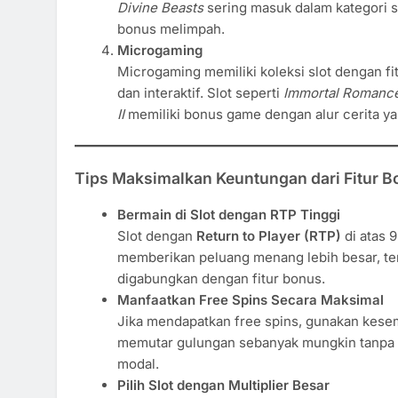
Divine Beasts
sering masuk dalam kategori sl
bonus melimpah.
Microgaming
Microgaming memiliki koleksi slot dengan fi
dan interaktif. Slot seperti
Immortal Romanc
II
memiliki bonus game dengan alur cerita ya
Tips Maksimalkan Keuntungan dari Fitur 
Bermain di Slot dengan RTP Tinggi
Slot dengan
Return to Player (RTP)
di atas 
memberikan peluang menang lebih besar, ter
digabungkan dengan fitur bonus.
Manfaatkan Free Spins Secara Maksimal
Jika mendapatkan free spins, gunakan kesem
memutar gulungan sebanyak mungkin tanpa r
modal.
Pilih Slot dengan Multiplier Besar