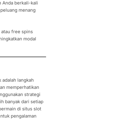
 Anda berkali-kali
k peluang menang
atau free spins
ningkatkan modal
 adalah langkah
gan memperhatikan
nggunakan strategi
h banyak dari setiap
ermain di situs slot
untuk pengalaman