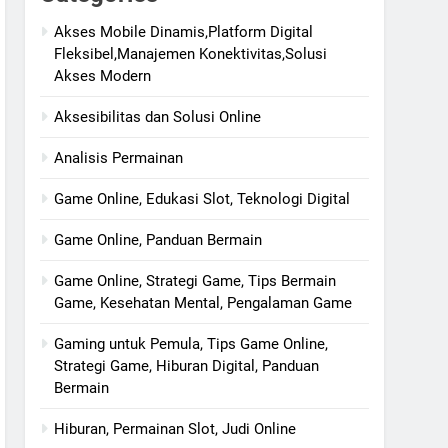
Akses Mobile Dinamis,Platform Digital
Fleksibel,Manajemen Konektivitas,Solusi
Akses Modern
Aksesibilitas dan Solusi Online
Analisis Permainan
Game Online, Edukasi Slot, Teknologi Digital
Game Online, Panduan Bermain
Game Online, Strategi Game, Tips Bermain
Game, Kesehatan Mental, Pengalaman Game
Gaming untuk Pemula, Tips Game Online,
Strategi Game, Hiburan Digital, Panduan
Bermain
Hiburan, Permainan Slot, Judi Online