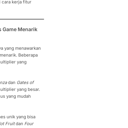
ara kerja fitur
us Game Menarik
aya yang menawarkan
 menarik. Beberapa
ultiplier yang
nza
dan
Gates of
ltiplier yang besar.
onus yang mudah
s unik yang bisa
ot Fruit
dan
Four