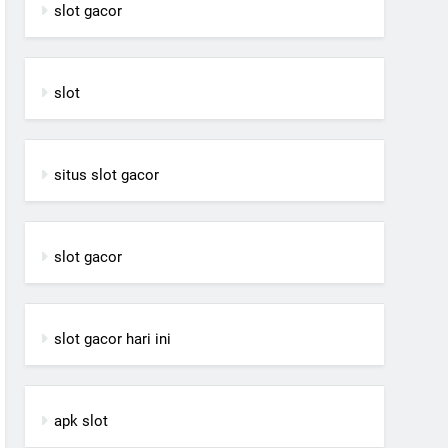
slot gacor
slot
situs slot gacor
slot gacor
slot gacor hari ini
apk slot