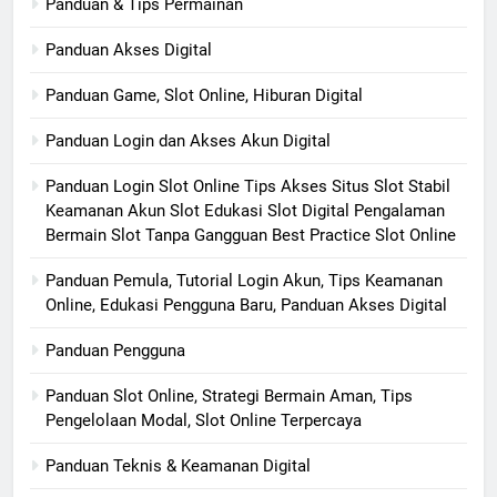
Panduan & Tips Permainan
Panduan Akses Digital
Panduan Game, Slot Online, Hiburan Digital
Panduan Login dan Akses Akun Digital
Panduan Login Slot Online Tips Akses Situs Slot Stabil
Keamanan Akun Slot Edukasi Slot Digital Pengalaman
Bermain Slot Tanpa Gangguan Best Practice Slot Online
Panduan Pemula, Tutorial Login Akun, Tips Keamanan
Online, Edukasi Pengguna Baru, Panduan Akses Digital
Panduan Pengguna
Panduan Slot Online, Strategi Bermain Aman, Tips
Pengelolaan Modal, Slot Online Terpercaya
Panduan Teknis & Keamanan Digital