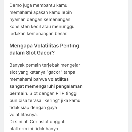
Demo juga membantu kamu
memahami apakah kamu lebih
nyaman dengan kemenangan
konsisten kecil atau menunggu
ledakan kemenangan besar.
Mengapa Volatilitas Penting
dalam Slot Gacor?
Banyak pemain terjebak mengejar
slot yang katanya “gacor” tanpa
memahami bahwa
volatilitas
sangat memengaruhi pengalaman
bermain
. Slot dengan RTP tinggi
pun bisa terasa “kering” jika kamu
tidak siap dengan gaya
volatilitasnya.
Di sinilah Corlaslot unggul:
platform ini tidak hanya