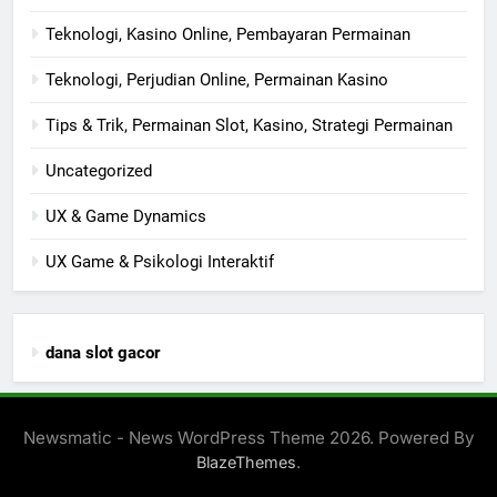
Teknologi, Kasino Online, Pembayaran Permainan
Teknologi, Perjudian Online, Permainan Kasino
Tips & Trik, Permainan Slot, Kasino, Strategi Permainan
Uncategorized
UX & Game Dynamics
UX Game & Psikologi Interaktif
dana slot gacor
Newsmatic - News WordPress Theme 2026. Powered By
.
BlazeThemes