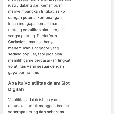
justru datang dari kemampuan
menyeimbangkan
tingkat risiko
dengan potensi kemenangan
.
Inilah mengapa pemahaman
tentang
volatilitas slot
menjadi
sangat penting. Di platform
Corlaslot
, kamu tak hanya
menemukan slot gacor yang
sedang populer, tapi juga bisa
memilih game berdasarkan
tingkat
volatilitas yang sesuai dengan
gaya bermainmu
.
Apa Itu Volatilitas dalam Slot
Digital?
Volatilitas adalah istilah yang
digunakan untuk menggambarkan
seberapa sering dan seberapa