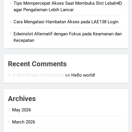
Tips Mempercepat Akses Saat Membuka Slot Lebah4D
agar Pengalaman Lebih Lancar
Cara Mengatasi Hambatan Akses pada LAE138 Login
Edwinslot Alternatif dengan Fokus pada Keamanan dan
Kecepatan
Recent Comments
A WordPress Commenter
on
Hello world!
Archives
May 2026
March 2026