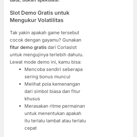
Slot Demo Gratis untuk
Mengukur Volatilitas
Tak yakin apakah game tersebut
cocok dengan gayamu? Gunakan
fitur demo gratis
dari Corlaslot
untuk mengujinya terlebih dahulu.
Lewat mode demo ini, kamu bisa:
Mencoba sendiri seberapa
sering bonus muncul
Melihat pola kemenangan
dari simbol biasa dan fitur
khusus
Merasakan ritme permainan
untuk menentukan apakah
itu terlalu lambat atau terlalu
cepat