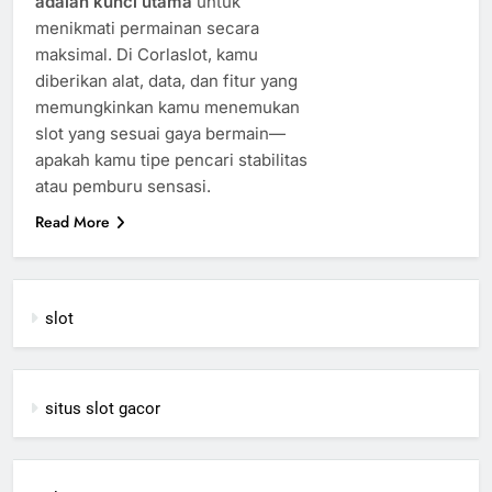
adalah kunci utama
untuk
menikmati permainan secara
maksimal. Di Corlaslot, kamu
diberikan alat, data, dan fitur yang
memungkinkan kamu menemukan
slot yang sesuai gaya bermain—
apakah kamu tipe pencari stabilitas
atau pemburu sensasi.
Read More
slot
situs slot gacor