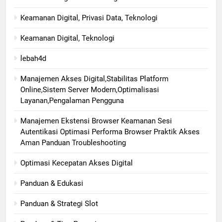
Keamanan Digital, Privasi Data, Teknologi
Keamanan Digital, Teknologi
lebah4d
Manajemen Akses Digital,Stabilitas Platform
Online,Sistem Server Modern,Optimalisasi
Layanan,Pengalaman Pengguna
Manajemen Ekstensi Browser Keamanan Sesi
Autentikasi Optimasi Performa Browser Praktik Akses
Aman Panduan Troubleshooting
Optimasi Kecepatan Akses Digital
Panduan & Edukasi
Panduan & Strategi Slot