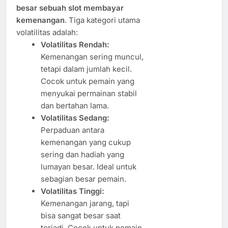
besar sebuah slot membayar
kemenangan
. Tiga kategori utama
volatilitas adalah:
Volatilitas Rendah:
Kemenangan sering muncul,
tetapi dalam jumlah kecil.
Cocok untuk pemain yang
menyukai permainan stabil
dan bertahan lama.
Volatilitas Sedang:
Perpaduan antara
kemenangan yang cukup
sering dan hadiah yang
lumayan besar. Ideal untuk
sebagian besar pemain.
Volatilitas Tinggi:
Kemenangan jarang, tapi
bisa sangat besar saat
terjadi. Cocok untuk pemain