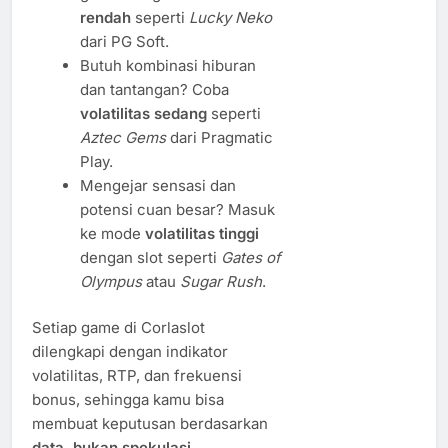
rendah
seperti
Lucky Neko
dari PG Soft.
Butuh kombinasi hiburan
dan tantangan? Coba
volatilitas sedang
seperti
Aztec Gems
dari Pragmatic
Play.
Mengejar sensasi dan
potensi cuan besar? Masuk
ke mode
volatilitas tinggi
dengan slot seperti
Gates of
Olympus
atau
Sugar Rush
.
Setiap game di Corlaslot
dilengkapi dengan indikator
volatilitas, RTP, dan frekuensi
bonus, sehingga kamu bisa
membuat keputusan berdasarkan
data, bukan spekulasi
.