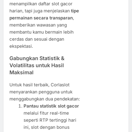
menampilkan daftar slot gacor
harian, tapi juga menjelaskan
tipe
permainan secara transparan
,
memberikan wawasan yang
membantu kamu bermain lebih
cerdas dan sesuai dengan
ekspektasi.
Gabungkan Statistik &
Volatilitas untuk Hasil
Maksimal
Untuk hasil terbaik, Corlaslot
menyarankan pengguna untuk
menggabungkan dua pendekatan:
Pantau statistik slot gacor
melalui fitur real-time
seperti RTP tertinggi hari
ini, slot dengan bonus