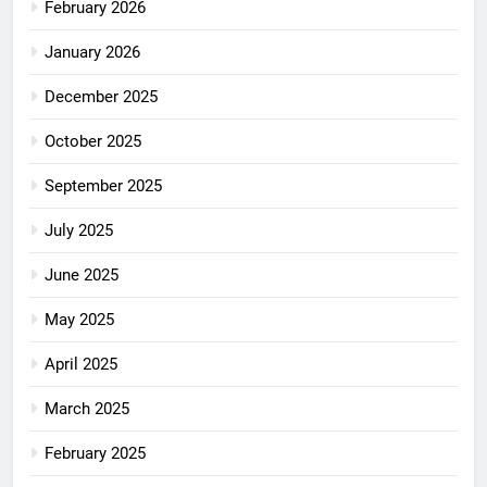
February 2026
January 2026
December 2025
October 2025
September 2025
July 2025
June 2025
May 2025
April 2025
March 2025
February 2025