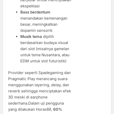
ekspektasi
Bass berdentum
menandakan kemenangan
besar, meningkatkan
dopamin sensorik
Musik tema
dipilih
berdasarkan budaya visual
dari slot (misalnya gamelan
untuk tema Nusantara, atau
EDM untuk slot futuristik)
Provider seperti Spadegaming dan
Pragmatic Play merancang suara
menggunakan layering, delay, dan
reverb sehingga menciptakan efek
3D meski di earphone
sederhana.Dalam uji pengguna
yang dilakukan Horas88,
60%