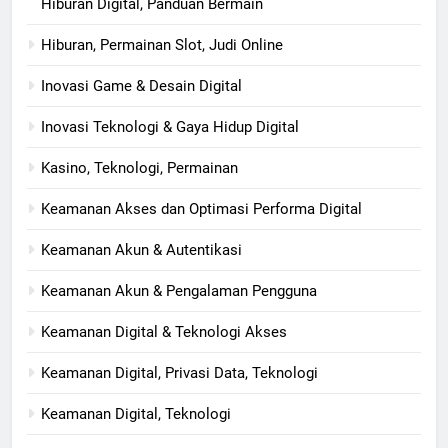
Hiburan Digital, Panduan Bermain
Hiburan, Permainan Slot, Judi Online
Inovasi Game & Desain Digital
Inovasi Teknologi & Gaya Hidup Digital
Kasino, Teknologi, Permainan
Keamanan Akses dan Optimasi Performa Digital
Keamanan Akun & Autentikasi
Keamanan Akun & Pengalaman Pengguna
Keamanan Digital & Teknologi Akses
Keamanan Digital, Privasi Data, Teknologi
Keamanan Digital, Teknologi