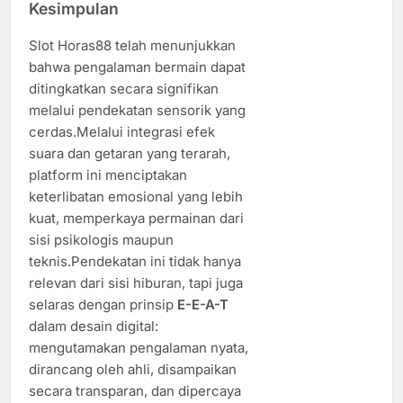
Kesimpulan
Slot Horas88 telah menunjukkan
bahwa pengalaman bermain dapat
ditingkatkan secara signifikan
melalui pendekatan sensorik yang
cerdas.Melalui integrasi efek
suara dan getaran yang terarah,
platform ini menciptakan
keterlibatan emosional yang lebih
kuat, memperkaya permainan dari
sisi psikologis maupun
teknis.Pendekatan ini tidak hanya
relevan dari sisi hiburan, tapi juga
selaras dengan prinsip
E-E-A-T
dalam desain digital:
mengutamakan pengalaman nyata,
dirancang oleh ahli, disampaikan
secara transparan, dan dipercaya