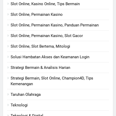
Slot Online, Kasino Online, Tips Bermain
Slot Online, Permainan Kasino
Slot Online, Permainan Kasino, Panduan Permainan
Slot Online, Permainan Kasino, Slot Gacor
Slot Online, Slot Bertema, Mitologi
Solusi Hambatan Akses dan Keamanan Login
Strategi Bermain & Analisis Harian
Strategi Bermain, Slot Online, Champion4D, Tips
Kemenangan
Taruhan Olahraga
Teknologi
Teknologi & Digital