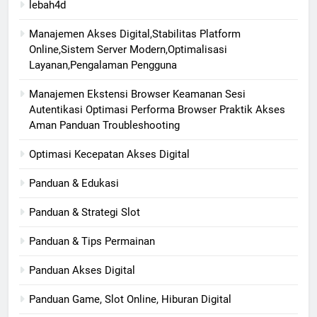
lebah4d
Manajemen Akses Digital,Stabilitas Platform
Online,Sistem Server Modern,Optimalisasi
Layanan,Pengalaman Pengguna
Manajemen Ekstensi Browser Keamanan Sesi
Autentikasi Optimasi Performa Browser Praktik Akses
Aman Panduan Troubleshooting
Optimasi Kecepatan Akses Digital
Panduan & Edukasi
Panduan & Strategi Slot
Panduan & Tips Permainan
Panduan Akses Digital
Panduan Game, Slot Online, Hiburan Digital