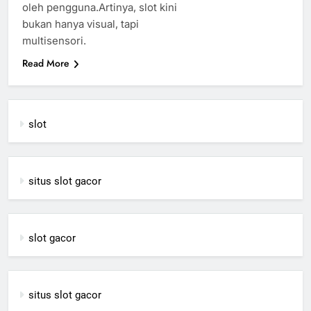
oleh pengguna.Artinya, slot kini
bukan hanya visual, tapi
multisensori.
Read More
slot
situs slot gacor
slot gacor
situs slot gacor