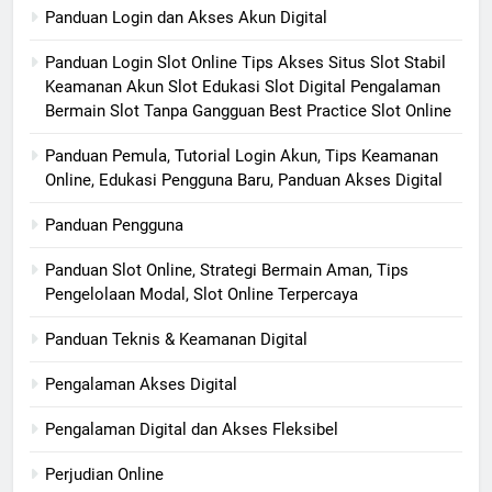
Panduan Login dan Akses Akun Digital
Panduan Login Slot Online Tips Akses Situs Slot Stabil
Keamanan Akun Slot Edukasi Slot Digital Pengalaman
Bermain Slot Tanpa Gangguan Best Practice Slot Online
Panduan Pemula, Tutorial Login Akun, Tips Keamanan
Online, Edukasi Pengguna Baru, Panduan Akses Digital
Panduan Pengguna
Panduan Slot Online, Strategi Bermain Aman, Tips
Pengelolaan Modal, Slot Online Terpercaya
Panduan Teknis & Keamanan Digital
Pengalaman Akses Digital
Pengalaman Digital dan Akses Fleksibel
Perjudian Online