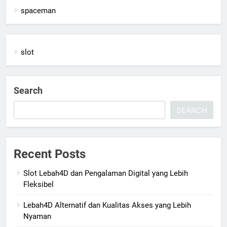
spaceman
slot
Search
SEARCH
Recent Posts
Slot Lebah4D dan Pengalaman Digital yang Lebih
Fleksibel
Lebah4D Alternatif dan Kualitas Akses yang Lebih
Nyaman