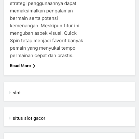
strategi penggunaannya dapat
memaksimalkan pengalaman
bermain serta potensi
kemenangan. Meskipun fitur ini
mengubah aspek visual, Quick
Spin tetap menjadi favorit banyak
pemain yang menyukai tempo
permainan cepat dan praktis.
Read More
slot
situs slot gacor