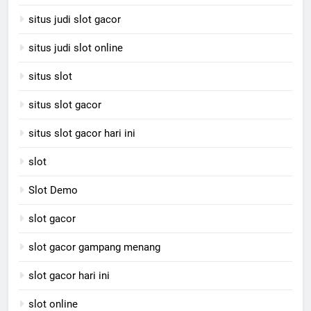
situs judi slot gacor
situs judi slot online
situs slot
situs slot gacor
situs slot gacor hari ini
slot
Slot Demo
slot gacor
slot gacor gampang menang
slot gacor hari ini
slot online