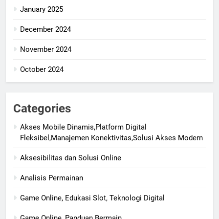
January 2025
December 2024
November 2024
October 2024
Categories
Akses Mobile Dinamis,Platform Digital
Fleksibel,Manajemen Konektivitas,Solusi Akses Modern
Aksesibilitas dan Solusi Online
Analisis Permainan
Game Online, Edukasi Slot, Teknologi Digital
Game Online, Panduan Bermain