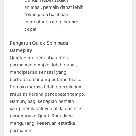
animasi, pemain dapat lebih
fokus pada hasil dan
mengatur strategi secara
cepat.
Pengaruh Quick Spin pada
Gameplay
Quick Spin mengubah ritme
permainan menjadi lebih cepat,
menciptakan sensasi yang
berbeda dibanding putaran biasa.
Pemain merasa lebih energik dan
antusias karena percepatan tempo.
Namun, bagi sebagian pemain
yang menikmati visual dan animasi,
penggunaan Quick Spin dapat
mengurangi keseruan estetika
permainan.