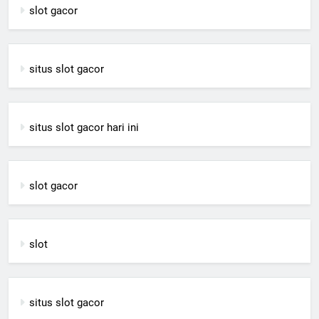
slot gacor
situs slot gacor
situs slot gacor hari ini
slot gacor
slot
situs slot gacor