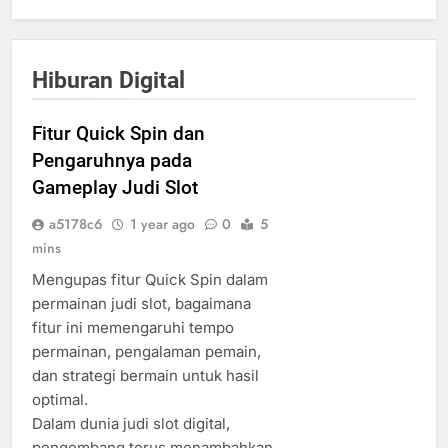
Hiburan Digital
Fitur Quick Spin dan
Pengaruhnya pada
Gameplay Judi Slot
a5178c6
1 year ago
0
5
mins
Mengupas fitur Quick Spin dalam
permainan judi slot, bagaimana
fitur ini memengaruhi tempo
permainan, pengalaman pemain,
dan strategi bermain untuk hasil
optimal.
Dalam dunia judi slot digital,
pengembang terus menambahkan