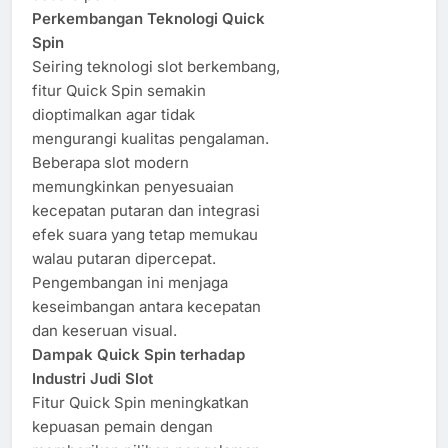
Perkembangan Teknologi Quick
Spin
Seiring teknologi slot berkembang,
fitur Quick Spin semakin
dioptimalkan agar tidak
mengurangi kualitas pengalaman.
Beberapa slot modern
memungkinkan penyesuaian
kecepatan putaran dan integrasi
efek suara yang tetap memukau
walau putaran dipercepat.
Pengembangan ini menjaga
keseimbangan antara kecepatan
dan keseruan visual.
Dampak Quick Spin terhadap
Industri Judi Slot
Fitur Quick Spin meningkatkan
kepuasan pemain dengan