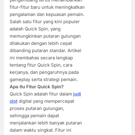
fitur-fitur baru untuk meningkatkan
pengalaman dan kepuasan pemain.
Salah satu fitur yang kini populer
adalah Quick Spin, yang
memungkinkan putaran gulungan
dilakukan dengan lebih cepat
dibanding putaran standar. Artikel
ini membahas secara lengkap
tentang fitur Quick Spin, cara
kerjanya, dan pengaruhnya pada
gameplay serta strategi pemain.
Apa Itu Fitur Quick Spin?
Quick Spin adalah fitur dalam
judi
slot
digital yang mempercepat
proses putaran gulungan,
sehingga pemain dapat
menjalankan lebih banyak putaran
dalam waktu singkat. Fitur ini