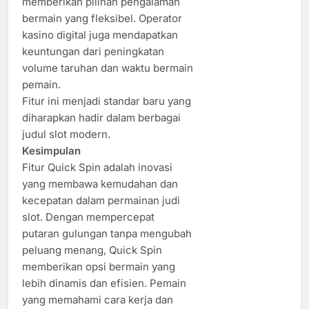
memberikan pilihan pengalaman
bermain yang fleksibel. Operator
kasino digital juga mendapatkan
keuntungan dari peningkatan
volume taruhan dan waktu bermain
pemain.
Fitur ini menjadi standar baru yang
diharapkan hadir dalam berbagai
judul slot modern.
Kesimpulan
Fitur Quick Spin adalah inovasi
yang membawa kemudahan dan
kecepatan dalam permainan judi
slot. Dengan mempercepat
putaran gulungan tanpa mengubah
peluang menang, Quick Spin
memberikan opsi bermain yang
lebih dinamis dan efisien. Pemain
yang memahami cara kerja dan