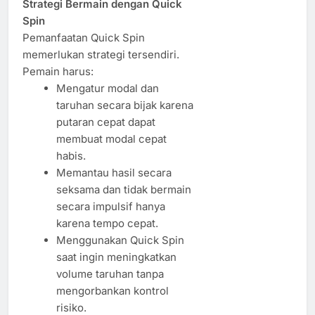
Strategi Bermain dengan Quick
Spin
Pemanfaatan Quick Spin
memerlukan strategi tersendiri.
Pemain harus:
Mengatur modal dan
taruhan secara bijak karena
putaran cepat dapat
membuat modal cepat
habis.
Memantau hasil secara
seksama dan tidak bermain
secara impulsif hanya
karena tempo cepat.
Menggunakan Quick Spin
saat ingin meningkatkan
volume taruhan tanpa
mengorbankan kontrol
risiko.