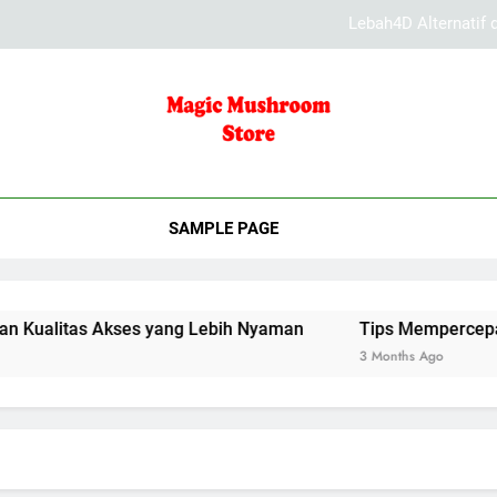
Lebah4D Alternatif
Tips Mempercepat Akses Saat Membuka Slot L
Cara Mengatas
ic Mushroom Store
Slot Lebah4D dan Pe
hroom Store Menawarkan Berbagai Produk Jamur Berkualitas
Lebah4D Alternatif
SAMPLE PAGE
Tips Mempercepat Akses Saat Membuka Slot L
Cara Mengatas
s Akses yang Lebih Nyaman
Tips Mempercepat Akses Sa
3 Months Ago