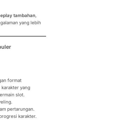
meplay tambahan
,
galaman yang lebih
puler
gan format
karakter yang
rmain slot.
eling.
lam pertarungan.
rogresi karakter.