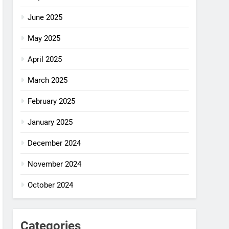
June 2025
May 2025
April 2025
March 2025
February 2025
January 2025
December 2024
November 2024
October 2024
Categories