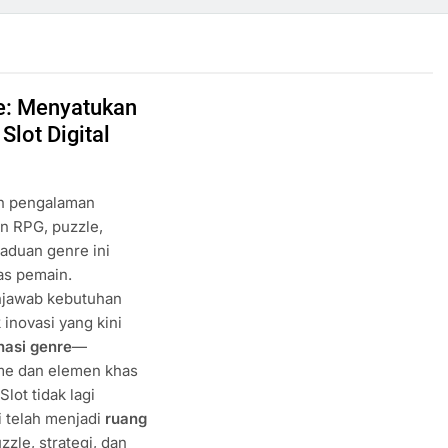
re: Menyatukan
lot Digital
an pengalaman
n RPG, puzzle,
aduan genre ini
tas pemain.
enjawab kebutuhan
inovasi yang kini
asi genre
—
me dan elemen khas
lot tidak lagi
i telah menjadi
ruang
le, strategi, dan