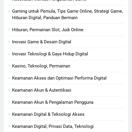
Gaming untuk Pemula, Tips Game Online, Strategi Game,
Hiburan Digital, Panduan Bermain
Hiburan, Permainan Slot, Judi Online
Inovasi Game & Desain Digital
Inovasi Teknologi & Gaya Hidup Digital
Kasino, Teknologi, Permainan
Keamanan Akses dan Optimasi Performa Digital
Keamanan Akun & Autentikasi
Keamanan Akun & Pengalaman Pengguna
Keamanan Digital & Teknologi Akses
Keamanan Digital, Privasi Data, Teknologi