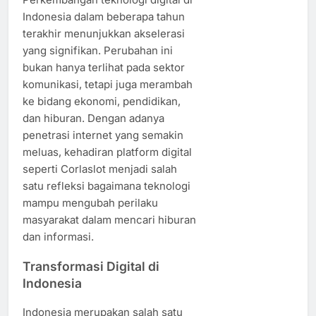
Indonesia dalam beberapa tahun
terakhir menunjukkan akselerasi
yang signifikan. Perubahan ini
bukan hanya terlihat pada sektor
komunikasi, tetapi juga merambah
ke bidang ekonomi, pendidikan,
dan hiburan. Dengan adanya
penetrasi internet yang semakin
meluas, kehadiran platform digital
seperti Corlaslot menjadi salah
satu refleksi bagaimana teknologi
mampu mengubah perilaku
masyarakat dalam mencari hiburan
dan informasi.
Transformasi Digital di
Indonesia
Indonesia merupakan salah satu