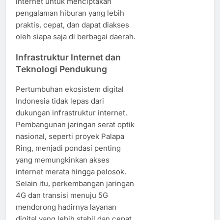
internet untuk menciptakan
pengalaman hiburan yang lebih
praktis, cepat, dan dapat diakses
oleh siapa saja di berbagai daerah.
Infrastruktur Internet dan
Teknologi Pendukung
Pertumbuhan ekosistem digital
Indonesia tidak lepas dari
dukungan infrastruktur internet.
Pembangunan jaringan serat optik
nasional, seperti proyek Palapa
Ring, menjadi pondasi penting
yang memungkinkan akses
internet merata hingga pelosok.
Selain itu, perkembangan jaringan
4G dan transisi menuju 5G
mendorong hadirnya layanan
digital yang lebih stabil dan cepat.