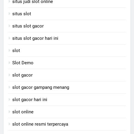
situs judi slot online
situs slot
situs slot gacor
situs slot gacor hari ini
slot
Slot Demo
slot gacor
slot gacor gampang menang
slot gacor hari ini
slot online
slot online resmi terpercaya