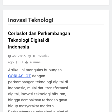
Inovasi Teknologi
Corlaslot dan Perkembangan
Teknologi Digital di
Indonesia
a5178c6
10 months
ago
0
6 mins
Artikel ini mengulas hubungan
CORLASLOT
dengan
perkembangan teknologi digital di
Indonesia, mulai dari transformasi
digital, inovasi teknologi hiburan,
hingga dampaknya terhadap gaya
hidup masyarakat modern.
Perkembangan teknologi digital di