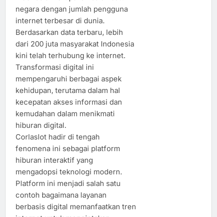
negara dengan jumlah pengguna
internet terbesar di dunia.
Berdasarkan data terbaru, lebih
dari 200 juta masyarakat Indonesia
kini telah terhubung ke internet.
Transformasi digital ini
mempengaruhi berbagai aspek
kehidupan, terutama dalam hal
kecepatan akses informasi dan
kemudahan dalam menikmati
hiburan digital.
Corlaslot hadir di tengah
fenomena ini sebagai platform
hiburan interaktif yang
mengadopsi teknologi modern.
Platform ini menjadi salah satu
contoh bagaimana layanan
berbasis digital memanfaatkan tren