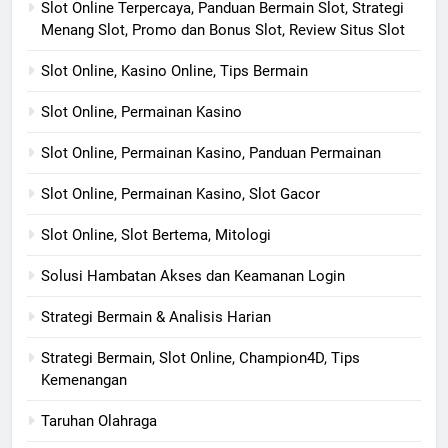
Slot Online Terpercaya, Panduan Bermain Slot, Strategi
Menang Slot, Promo dan Bonus Slot, Review Situs Slot
Slot Online, Kasino Online, Tips Bermain
Slot Online, Permainan Kasino
Slot Online, Permainan Kasino, Panduan Permainan
Slot Online, Permainan Kasino, Slot Gacor
Slot Online, Slot Bertema, Mitologi
Solusi Hambatan Akses dan Keamanan Login
Strategi Bermain & Analisis Harian
Strategi Bermain, Slot Online, Champion4D, Tips
Kemenangan
Taruhan Olahraga