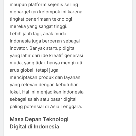
maupun platform sejenis sering
menargetkan kelompok ini karena
tingkat penerimaan teknologi
mereka yang sangat tinggi.
Lebih jauh lagi, anak muda
Indonesia juga berperan sebagai
inovator. Banyak startup digital
yang lahir dari ide kreatif generasi
muda, yang tidak hanya mengikuti
arus global, tetapi juga
menciptakan produk dan layanan
yang relevan dengan kebutuhan
lokal. Hal ini menjadikan Indonesia
sebagai salah satu pasar digital
paling potensial di Asia Tenggara.
Masa Depan Teknologi
Digital di Indonesia