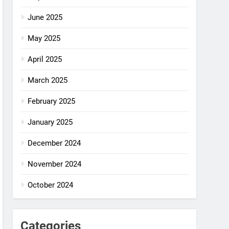
June 2025
May 2025
April 2025
March 2025
February 2025
January 2025
December 2024
November 2024
October 2024
Categories