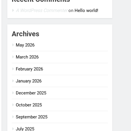
A WordPress Commenter
on
Hello world!
Archives
May 2026
March 2026
February 2026
January 2026
December 2025
October 2025
September 2025
July 2025