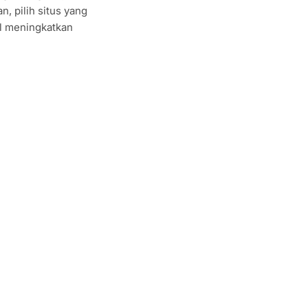
n, pilih situs yang
l meningkatkan