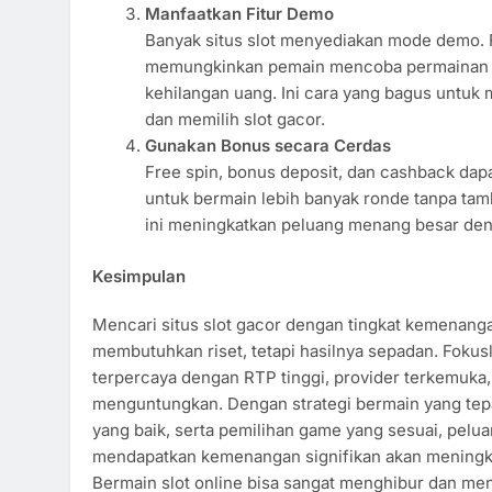
Manfaatkan Fitur Demo
Banyak situs slot menyediakan mode demo. Fi
memungkinkan pemain mencoba permainan t
kehilangan uang. Ini cara yang bagus untuk
dan memilih slot gacor.
Gunakan Bonus secara Cerdas
Free spin, bonus deposit, dan cashback dap
untuk bermain lebih banyak ronde tanpa tam
ini meningkatkan peluang menang besar den
Kesimpulan
Mencari situs slot gacor dengan tingkat kemenang
membutuhkan riset, tetapi hasilnya sepadan. Fokusl
terpercaya dengan RTP tinggi, provider terkemuka
menguntungkan. Dengan strategi bermain yang tep
yang baik, serta pemilihan game yang sesuai, pelu
mendapatkan kemenangan signifikan akan meningkat
Bermain slot online bisa sangat menghibur dan me