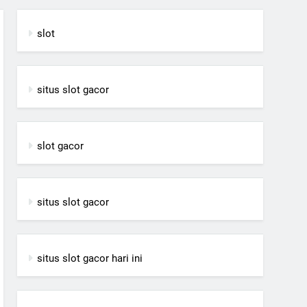
slot
situs slot gacor
slot gacor
situs slot gacor
situs slot gacor hari ini