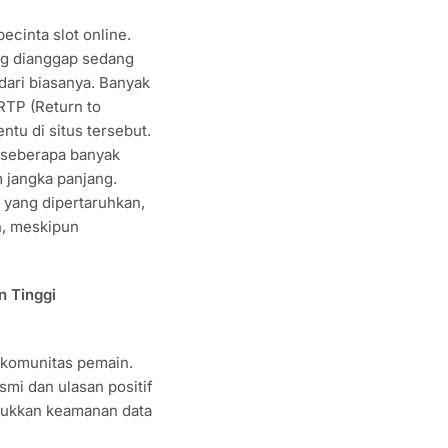
pecinta slot online.
ang dianggap sedang
dari biasanya. Banyak
RTP (Return to
entu di situs tersebut.
 seberapa banyak
 jangka panjang.
a yang dipertaruhkan,
n, meskipun
n Tinggi
di komunitas pemain.
smi dan ulasan positif
njukkan keamanan data