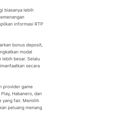
gi biasanya lebih
 kemenangan
mpilkan informasi RTP
arkan bonus deposit,
ningkatkan modal
lebih besar. Selalu
dimanfaatkan secara
an provider game
 Play, Habanero, dan
 yang fair. Memilih
tkan peluang menang