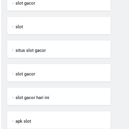
slot gacor
slot
situs slot gacor
slot gacor
slot gacor hari ini
apk slot