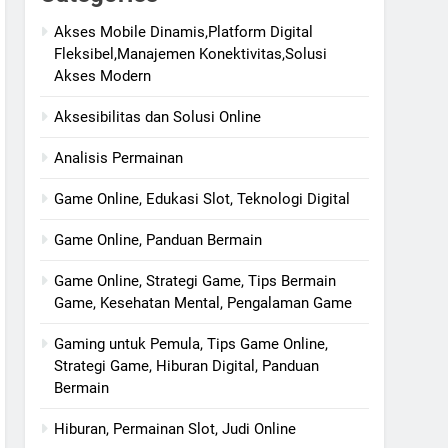
Akses Mobile Dinamis,Platform Digital
Fleksibel,Manajemen Konektivitas,Solusi
Akses Modern
Aksesibilitas dan Solusi Online
Analisis Permainan
Game Online, Edukasi Slot, Teknologi Digital
Game Online, Panduan Bermain
Game Online, Strategi Game, Tips Bermain
Game, Kesehatan Mental, Pengalaman Game
Gaming untuk Pemula, Tips Game Online,
Strategi Game, Hiburan Digital, Panduan
Bermain
Hiburan, Permainan Slot, Judi Online