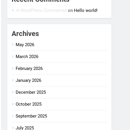
A WordPress Commenter
on
Hello world!
Archives
May 2026
March 2026
February 2026
January 2026
December 2025
October 2025
September 2025
July 2025