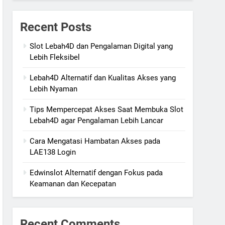
Recent Posts
Slot Lebah4D dan Pengalaman Digital yang
Lebih Fleksibel
Lebah4D Alternatif dan Kualitas Akses yang
Lebih Nyaman
Tips Mempercepat Akses Saat Membuka Slot
Lebah4D agar Pengalaman Lebih Lancar
Cara Mengatasi Hambatan Akses pada
LAE138 Login
Edwinslot Alternatif dengan Fokus pada
Keamanan dan Kecepatan
Recent Comments