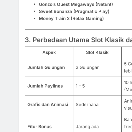
Gonzo’s Quest Megaways (NetEnt)
Sweet Bonanza (Pragmatic Play)
Money Train 2 (Relax Gaming)
3. Perbedaan Utama Slot Klasik d
Aspek
Slot Klasik
5 G
Jumlah Gulungan
3 Gulungan
leb
10 
Jumlah Paylines
1 – 5
(Me
Ani
Grafis dan Animasi
Sederhana
vis
Ban
Fitur Bonus
Jarang ada
free