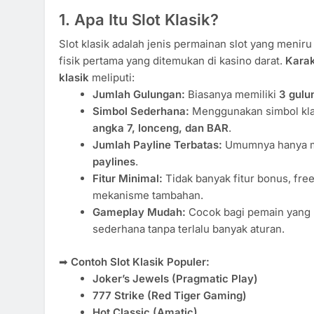
1. Apa Itu Slot Klasik?
Slot klasik adalah jenis permainan slot yang meniru
fisik pertama yang ditemukan di kasino darat.
Karak
klasik
meliputi:
Jumlah Gulungan:
Biasanya memiliki
3 gulu
Simbol Sederhana:
Menggunakan simbol kla
angka 7, lonceng, dan BAR
.
Jumlah Payline Terbatas:
Umumnya hanya m
paylines
.
Fitur Minimal:
Tidak banyak fitur bonus, free
mekanisme tambahan.
Gameplay Mudah:
Cocok bagi pemain yang
sederhana tanpa terlalu banyak aturan.
➡
Contoh Slot Klasik Populer:
Joker’s Jewels (Pragmatic Play)
777 Strike (Red Tiger Gaming)
Hot Classic (Amatic)