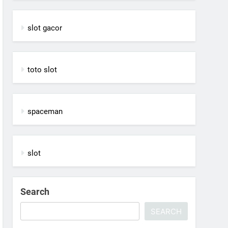
slot gacor
toto slot
spaceman
slot
Search
SEARCH