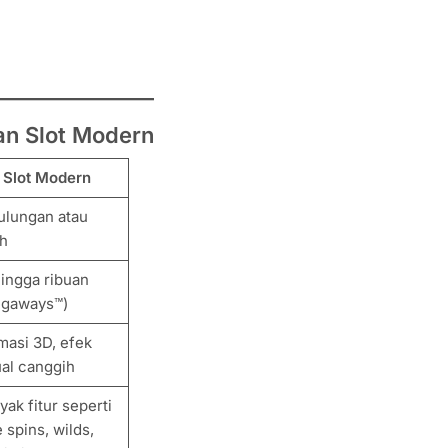
an Slot Modern
Slot Modern
ulungan atau
ih
hingga ribuan
gaways™)
masi 3D, efek
ual canggih
yak fitur seperti
 spins, wilds,