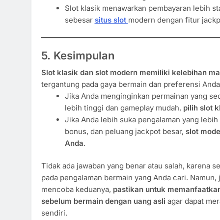
Slot klasik menawarkan pembayaran lebih stab
sebesar
situs slot
modern dengan fitur jackp
5. Kesimpulan
Slot klasik dan slot modern memiliki kelebihan m
tergantung pada gaya bermain dan preferensi Anda
Jika Anda menginginkan permainan yang s
lebih tinggi dan gameplay mudah,
pilih slot 
Jika Anda lebih suka pengalaman yang lebih 
bonus, dan peluang jackpot besar,
slot mode
Anda
.
Tidak ada jawaban yang benar atau salah, karena 
pada pengalaman bermain yang Anda cari. Namun, j
mencoba keduanya,
pastikan untuk memanfaatk
sebelum bermain dengan uang asli
agar dapat me
sendiri.