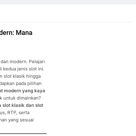
odern: Mana
 dan modern. Pelajari
kedua jenis slot ini.
 slot klasik hingga
dapkan pada pilihan
lot modern yang kaya
ik untuk dimainkan?
slot klasik dan slot
us, RTP, serta
inan yang sesuai