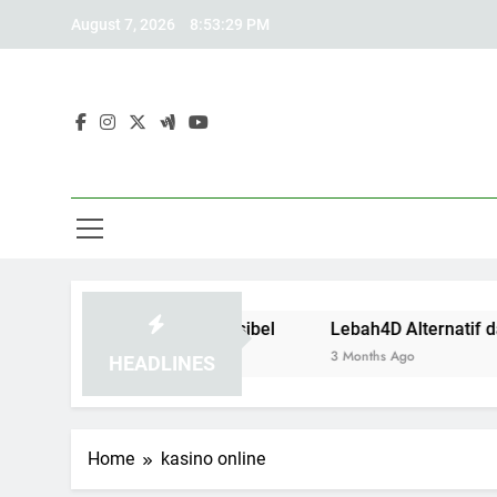
Skip
August 7, 2026
8:53:30 PM
to
content
Mag
Magic Mus
l yang Lebih Fleksibel
Lebah4D Alternatif dan Kualitas
3 Months Ago
HEADLINES
Home
kasino online