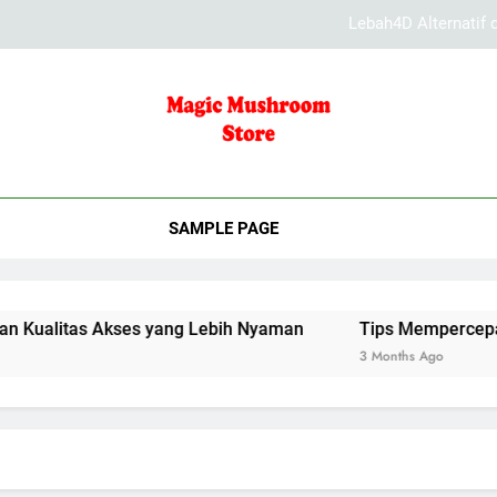
Lebah4D Alternatif
Tips Mempercepat Akses Saat Membuka Slot L
Cara Mengatas
ic Mushroom Store
Slot Lebah4D dan Pe
hroom Store Menawarkan Berbagai Produk Jamur Berkualitas
Lebah4D Alternatif
SAMPLE PAGE
Tips Mempercepat Akses Saat Membuka Slot L
Cara Mengatas
 Akses yang Lebih Nyaman
Tips Mempercepat Akses Saa
3 Months Ago