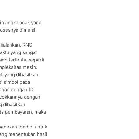
h angka acak yang
rosesnya dimulai
dijalankan, RNG
aktu yang sangat
ang tertentu, seperti
mpleksitas mesin.
ak yang dihasilkan
i simbol pada
ungan dengan 10
ocokkannya dengan
g dihasilkan
is pembayaran, maka
menekan tombol untuk
ang menentukan hasil