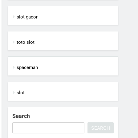
slot gacor
toto slot
spaceman
slot
Search
SEARCH