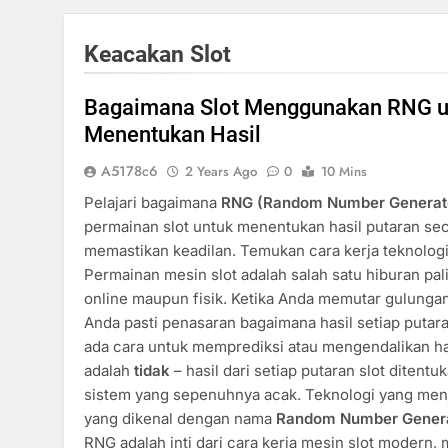
Keacakan Slot
Bagaimana Slot Menggunakan RNG u
Menentukan Hasil
A5178c6
2 Years Ago
0
10 Mins
Pelajari bagaimana
RNG (Random Number Generat
permainan slot untuk menentukan hasil putaran se
memastikan keadilan. Temukan cara kerja teknologi in
Permainan mesin slot adalah salah satu hiburan pal
online maupun fisik. Ketika Anda memutar gulungan
Anda pasti penasaran bagaimana hasil setiap putar
ada cara untuk memprediksi atau mengendalikan h
adalah
tidak
– hasil dari setiap putaran slot ditent
sistem yang sepenuhnya acak. Teknologi yang menj
yang dikenal dengan nama
Random Number Genera
RNG adalah inti dari cara kerja mesin slot modern