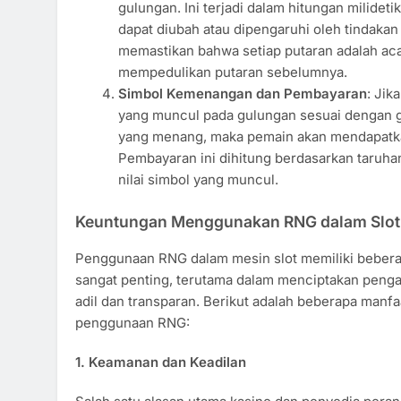
gulungan. Ini terjadi dalam hitungan milidetik
dapat diubah atau dipengaruhi oleh tindaka
memastikan bahwa setiap putaran adalah aca
mempedulikan putaran sebelumnya.
Simbol Kemenangan dan Pembayaran
: Jik
yang muncul pada gulungan sesuai dengan 
yang menang, maka pemain akan mendapat
Pembayaran ini dihitung berdasarkan taruha
nilai simbol yang muncul.
Keuntungan Menggunakan RNG dalam Slot
Penggunaan RNG dalam mesin slot memiliki beber
sangat penting, terutama dalam menciptakan peng
adil dan transparan. Berikut adalah beberapa manfa
penggunaan RNG:
1.
Keamanan dan Keadilan