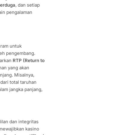
terduga
, dan setiap
ain pengalaman
gram untuk
leh pengembang.
sarkan
RTP (Return to
uhan yang akan
njang. Misalnya,
ri total taruhan
lam jangka panjang,
lan dan integritas
 mewajibkan kasino