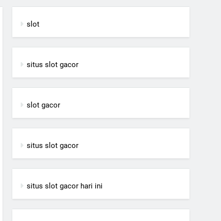
slot
situs slot gacor
slot gacor
situs slot gacor
situs slot gacor hari ini