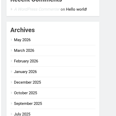
A WordPress Commenter
on
Hello world!
Archives
May 2026
March 2026
February 2026
January 2026
December 2025
October 2025
September 2025
July 2025