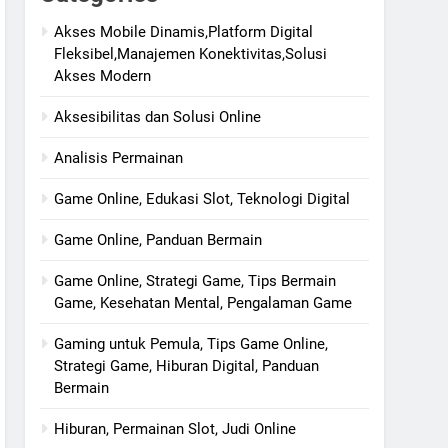
Akses Mobile Dinamis,Platform Digital
Fleksibel,Manajemen Konektivitas,Solusi
Akses Modern
Aksesibilitas dan Solusi Online
Analisis Permainan
Game Online, Edukasi Slot, Teknologi Digital
Game Online, Panduan Bermain
Game Online, Strategi Game, Tips Bermain
Game, Kesehatan Mental, Pengalaman Game
Gaming untuk Pemula, Tips Game Online,
Strategi Game, Hiburan Digital, Panduan
Bermain
Hiburan, Permainan Slot, Judi Online