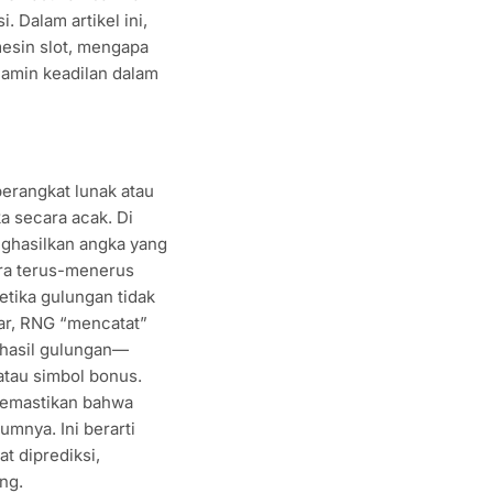
. Dalam artikel ini,
esin slot, mengapa
jamin keadilan dalam
erangkat lunak atau
a secara acak. Di
nghasilkan angka yang
ara terus-menerus
etika gulungan tidak
ar, RNG “mencatat”
 hasil gulungan—
atau simbol bonus.
memastikan bahwa
umnya. Ini berarti
t diprediksi,
ng.