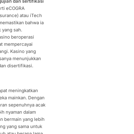
ujian dan sertifikasi
erti eCOGRA
surance) atau iTech
 memastikan bahwa ia
 yang sah.
asino beroperasi
at mempercayai
angi. Kasino yang
biasanya menunjukkan
 disertifikasi.
apat meningkatkan
reka mainkan. Dengan
aran sepenuhnya acak
ebih nyaman dalam
n bermain yang lebih
uang yang sama untuk
ruh atau berapa lama