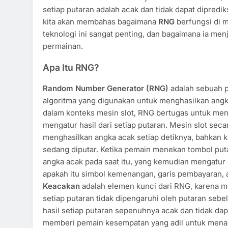
setiap putaran adalah acak dan tidak dapat diprediksi
kita akan membahas bagaimana
RNG
berfungsi di m
teknologi ini sangat penting, dan bagaimana ia men
permainan.
Apa Itu RNG?
Random Number Generator (RNG)
adalah sebuah p
algoritma yang digunakan untuk menghasilkan angk
dalam konteks mesin slot, RNG bertugas untuk me
mengatur hasil dari setiap putaran. Mesin slot sec
menghasilkan angka acak setiap detiknya, bahkan k
sedang diputar. Ketika pemain menekan tombol put
angka acak pada saat itu, yang kemudian mengatur
apakah itu simbol kemenangan, garis pembayaran, 
Keacakan
adalah elemen kunci dari RNG, karena 
setiap putaran tidak dipengaruhi oleh putaran sebel
hasil setiap putaran sepenuhnya acak dan tidak dapa
memberi pemain kesempatan yang adil untuk mena