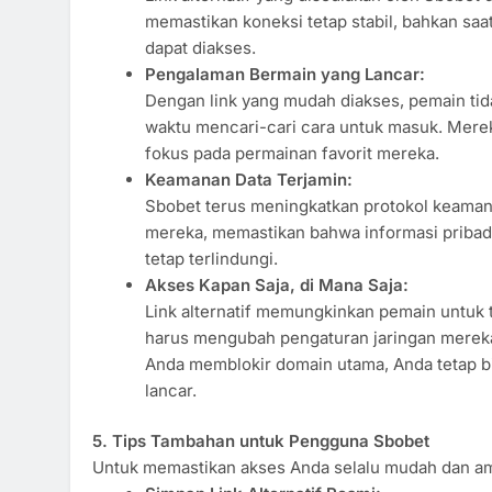
memastikan koneksi tetap stabil, bahkan saa
dapat diakses.
Pengalaman Bermain yang Lancar:
Dengan link yang mudah diakses, pemain ti
waktu mencari-cari cara untuk masuk. Mere
fokus pada permainan favorit mereka.
Keamanan Data Terjamin:
Sbobet terus meningkatkan protokol keamanan
mereka, memastikan bahwa informasi pribad
tetap terlindungi.
Akses Kapan Saja, di Mana Saja:
Link alternatif memungkinkan pemain untuk 
harus mengubah pengaturan jaringan mereka
Anda memblokir domain utama, Anda tetap b
lancar.
5. Tips Tambahan untuk Pengguna Sbobet
Untuk memastikan akses Anda selalu mudah dan a