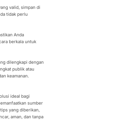
ang valid, simpan di
da tidak perlu
astikan Anda
cara berkala untuk
ang dilengkapi dengan
ngkat publik atau
 dan keamanan.
lusi ideal bagi
memanfaatkan sumber
tips yang diberikan,
ncar, aman, dan tanpa