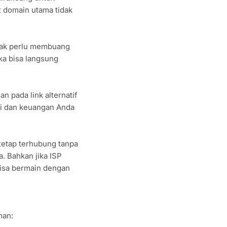
t domain utama tidak
dak perlu membuang
ka bisa langsung
 pada link alternatif
i dan keuangan Anda
tetap terhubung tanpa
. Bahkan jika ISP
isa bermain dengan
man: