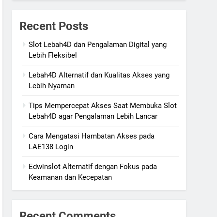
Recent Posts
Slot Lebah4D dan Pengalaman Digital yang
Lebih Fleksibel
Lebah4D Alternatif dan Kualitas Akses yang
Lebih Nyaman
Tips Mempercepat Akses Saat Membuka Slot
Lebah4D agar Pengalaman Lebih Lancar
Cara Mengatasi Hambatan Akses pada
LAE138 Login
Edwinslot Alternatif dengan Fokus pada
Keamanan dan Kecepatan
Recent Comments