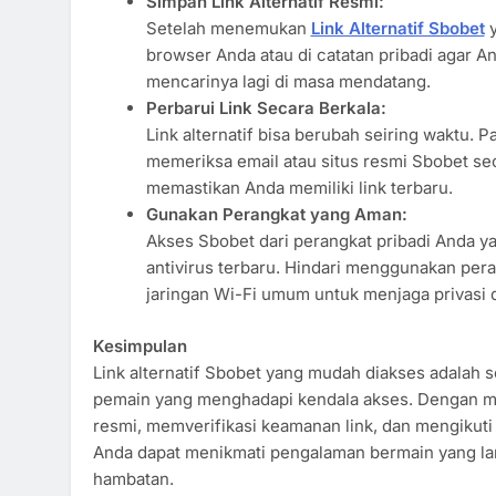
Simpan Link Alternatif Resmi:
Setelah menemukan
Link Alternatif Sbobet
y
browser Anda atau di catatan pribadi agar An
mencarinya lagi di masa mendatang.
Perbarui Link Secara Berkala:
Link alternatif bisa berubah seiring waktu. P
memeriksa email atau situs resmi Sbobet se
memastikan Anda memiliki link terbaru.
Gunakan Perangkat yang Aman:
Akses Sbobet dari perangkat pribadi Anda y
antivirus terbaru. Hindari menggunakan pera
jaringan Wi-Fi umum untuk menjaga privasi
Kesimpulan
Link alternatif Sbobet yang mudah diakses adalah so
pemain yang menghadapi kendala akses. Dengan 
resmi, memverifikasi keamanan link, dan mengikuti 
Anda dapat menikmati pengalaman bermain yang la
hambatan.