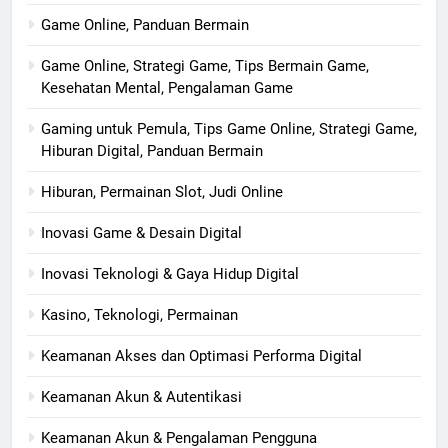
Game Online, Panduan Bermain
Game Online, Strategi Game, Tips Bermain Game,
Kesehatan Mental, Pengalaman Game
Gaming untuk Pemula, Tips Game Online, Strategi Game,
Hiburan Digital, Panduan Bermain
Hiburan, Permainan Slot, Judi Online
Inovasi Game & Desain Digital
Inovasi Teknologi & Gaya Hidup Digital
Kasino, Teknologi, Permainan
Keamanan Akses dan Optimasi Performa Digital
Keamanan Akun & Autentikasi
Keamanan Akun & Pengalaman Pengguna