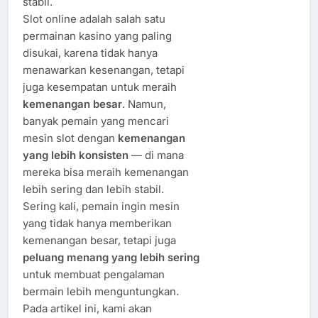
stabil.
Slot online adalah salah satu
permainan kasino yang paling
disukai, karena tidak hanya
menawarkan kesenangan, tetapi
juga kesempatan untuk meraih
kemenangan besar
. Namun,
banyak pemain yang mencari
mesin slot dengan
kemenangan
yang lebih konsisten
— di mana
mereka bisa meraih kemenangan
lebih sering dan lebih stabil.
Sering kali, pemain ingin mesin
yang tidak hanya memberikan
kemenangan besar, tetapi juga
peluang menang yang lebih sering
untuk membuat pengalaman
bermain lebih menguntungkan.
Pada artikel ini, kami akan