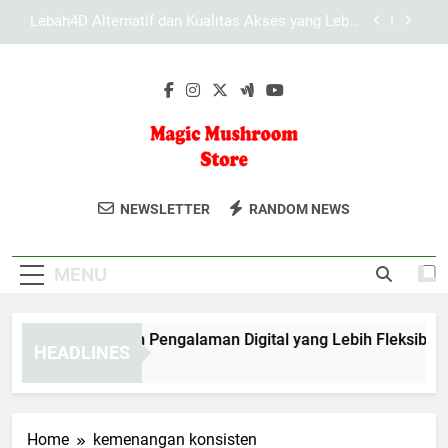
Skip
Tips Mempercepat Akses Saat Membuka Slot
to
Lebah4D agar Pengalaman Lebih Lancar
content
Cara Mengatasi Hambatan Akses pada LAE138
Login
Slot Lebah4D dan Pengalaman Digital yang Lebih
Fleksibel
Lebah4D Alternatif dan Kualitas Akses yang Lebih
Nyaman
Magic
Magic Mushroom Store Menawarkan
Tips Mempercepat Akses Saat Membuka Slot
NEWSLETTER
RANDOM NEWS
Lebah4D agar Pengalaman Lebih Lancar
Mushroom
Berbagai Produk Jamur Berkualitas
Cara Mengatasi Hambatan Akses pada LAE138
Untuk Pengalaman Unik Dan Aman.
Login
Store
MENU
lot Lebah4D dan Pengalaman Digital yang Lebih Fleksibel
HEADLINES
 Months Ago
Home
kemenangan konsisten