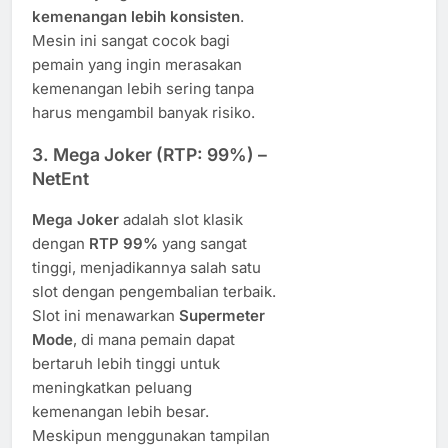
kemenangan lebih konsisten
.
Mesin ini sangat cocok bagi
pemain yang ingin merasakan
kemenangan lebih sering tanpa
harus mengambil banyak risiko.
3.
Mega Joker (RTP: 99%) –
NetEnt
Mega Joker
adalah slot klasik
dengan
RTP 99%
yang sangat
tinggi, menjadikannya salah satu
slot dengan pengembalian terbaik.
Slot ini menawarkan
Supermeter
Mode
, di mana pemain dapat
bertaruh lebih tinggi untuk
meningkatkan peluang
kemenangan lebih besar.
Meskipun menggunakan tampilan