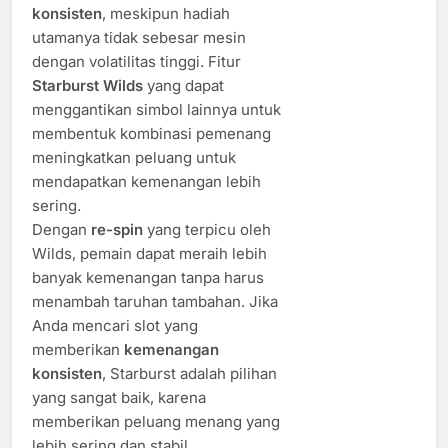
konsisten
, meskipun hadiah
utamanya tidak sebesar mesin
dengan volatilitas tinggi. Fitur
Starburst Wilds
yang dapat
menggantikan simbol lainnya untuk
membentuk kombinasi pemenang
meningkatkan peluang untuk
mendapatkan kemenangan lebih
sering.
Dengan
re-spin
yang terpicu oleh
Wilds, pemain dapat meraih lebih
banyak kemenangan tanpa harus
menambah taruhan tambahan. Jika
Anda mencari slot yang
memberikan
kemenangan
konsisten
, Starburst adalah pilihan
yang sangat baik, karena
memberikan peluang menang yang
lebih sering dan stabil.