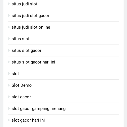
situs judi slot
situs judi slot gacor
situs judi slot online
situs slot
situs slot gacor
situs slot gacor hari ini
slot
Slot Demo
slot gacor
slot gacor gampang menang
slot gacor hari ini