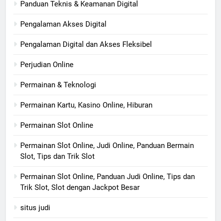
Panduan Teknis & Keamanan Digital
Pengalaman Akses Digital
Pengalaman Digital dan Akses Fleksibel
Perjudian Online
Permainan & Teknologi
Permainan Kartu, Kasino Online, Hiburan
Permainan Slot Online
Permainan Slot Online, Judi Online, Panduan Bermain
Slot, Tips dan Trik Slot
Permainan Slot Online, Panduan Judi Online, Tips dan
Trik Slot, Slot dengan Jackpot Besar
situs judi