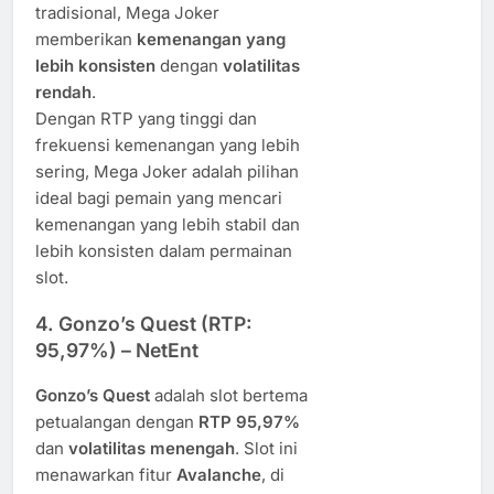
tradisional, Mega Joker
memberikan
kemenangan yang
lebih konsisten
dengan
volatilitas
rendah
.
Dengan RTP yang tinggi dan
frekuensi kemenangan yang lebih
sering, Mega Joker adalah pilihan
ideal bagi pemain yang mencari
kemenangan yang lebih stabil dan
lebih konsisten dalam permainan
slot.
4.
Gonzo’s Quest (RTP:
95,97%) – NetEnt
Gonzo’s Quest
adalah slot bertema
petualangan dengan
RTP 95,97%
dan
volatilitas menengah
. Slot ini
menawarkan fitur
Avalanche
, di