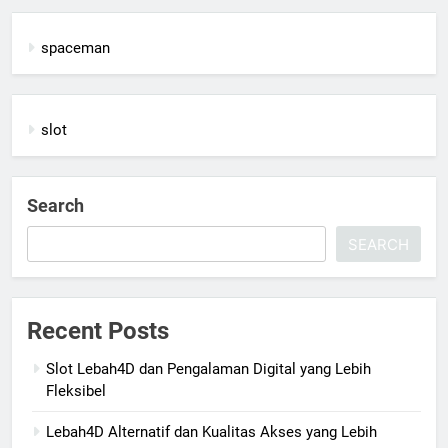
spaceman
slot
Search
SEARCH
Recent Posts
Slot Lebah4D dan Pengalaman Digital yang Lebih
Fleksibel
Lebah4D Alternatif dan Kualitas Akses yang Lebih