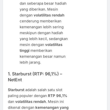
dan seberapa besar hadiah
yang diberikan. Mesin
dengan
volatilitas rendah
cenderung memberikan
kemenangan lebih sering
meskipun dengan hadiah
yang lebih kecil, sedangkan
mesin dengan
volatilitas
tinggi
memberikan
kemenangan besar namun
lebih jarang.
1.
Starburst (RTP: 96,1%) –
NetEnt
Starburst
adalah salah satu slot
paling populer dengan
RTP 96,1%
dan
volatilitas rendah
. Mesin ini
dikenal dengan
kemenangan yang