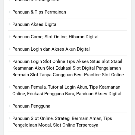
Panduan & Tips Permainan
Panduan Akses Digital
Panduan Game, Slot Online, Hiburan Digital
Panduan Login dan Akses Akun Digital
Panduan Login Slot Online Tips Akses Situs Slot Stabil
Keamanan Akun Slot Edukasi Slot Digital Pengalaman
Bermain Slot Tanpa Gangguan Best Practice Slot Online
Panduan Pemula, Tutorial Login Akun, Tips Keamanan
Online, Edukasi Pengguna Baru, Panduan Akses Digital
Panduan Pengguna
Panduan Slot Online, Strategi Bermain Aman, Tips
Pengelolaan Modal, Slot Online Terpercaya