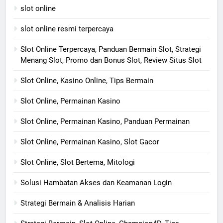
slot online
slot online resmi terpercaya
Slot Online Terpercaya, Panduan Bermain Slot, Strategi
Menang Slot, Promo dan Bonus Slot, Review Situs Slot
Slot Online, Kasino Online, Tips Bermain
Slot Online, Permainan Kasino
Slot Online, Permainan Kasino, Panduan Permainan
Slot Online, Permainan Kasino, Slot Gacor
Slot Online, Slot Bertema, Mitologi
Solusi Hambatan Akses dan Keamanan Login
Strategi Bermain & Analisis Harian