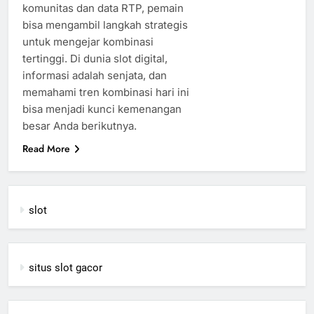
komunitas dan data RTP, pemain
bisa mengambil langkah strategis
untuk mengejar kombinasi
tertinggi. Di dunia slot digital,
informasi adalah senjata, dan
memahami tren kombinasi hari ini
bisa menjadi kunci kemenangan
besar Anda berikutnya.
Read More
slot
situs slot gacor