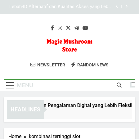
Skip
Lebah4D Alternatif dan Kualitas Akses yang Lebih
to
Nyaman
content
Tips Mempercepat Akses Saat Membuka Slot
Lebah4D agar Pengalaman Lebih Lancar
Cara Mengatasi Hambatan Akses pada LAE138
Login
Slot Lebah4D dan Pengalaman Digital yang Lebih
Fleksibel
Magic
Magic Mushroom Store Menawarkan
Lebah4D Alternatif dan Kualitas Akses yang Lebih
NEWSLETTER
RANDOM NEWS
Nyaman
Mushroom
Berbagai Produk Jamur Berkualitas
Tips Mempercepat Akses Saat Membuka Slot
Untuk Pengalaman Unik Dan Aman.
Lebah4D agar Pengalaman Lebih Lancar
Store
MENU
Cara Mengatasi Hambatan Akses pada LAE138
Login
Slot Lebah4D dan Pengalaman Digital yang Lebih Fleksibel
HEADLINES
3 Months Ago
Home
kombinasi tertinggi slot