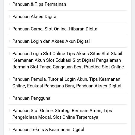
Panduan & Tips Permainan
Panduan Akses Digital
Panduan Game, Slot Online, Hiburan Digital
Panduan Login dan Akses Akun Digital
Panduan Login Slot Online Tips Akses Situs Slot Stabil
Keamanan Akun Slot Edukasi Slot Digital Pengalaman
Bermain Slot Tanpa Gangguan Best Practice Slot Online
Panduan Pemula, Tutorial Login Akun, Tips Keamanan
Online, Edukasi Pengguna Baru, Panduan Akses Digital
Panduan Pengguna
Panduan Slot Online, Strategi Bermain Aman, Tips
Pengelolaan Modal, Slot Online Terpercaya
Panduan Teknis & Keamanan Digital