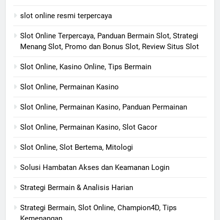
slot online resmi terpercaya
Slot Online Terpercaya, Panduan Bermain Slot, Strategi
Menang Slot, Promo dan Bonus Slot, Review Situs Slot
Slot Online, Kasino Online, Tips Bermain
Slot Online, Permainan Kasino
Slot Online, Permainan Kasino, Panduan Permainan
Slot Online, Permainan Kasino, Slot Gacor
Slot Online, Slot Bertema, Mitologi
Solusi Hambatan Akses dan Keamanan Login
Strategi Bermain & Analisis Harian
Strategi Bermain, Slot Online, Champion4D, Tips
Kemenangan