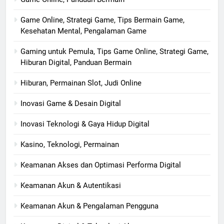
Game Online, Strategi Game, Tips Bermain Game,
Kesehatan Mental, Pengalaman Game
Gaming untuk Pemula, Tips Game Online, Strategi Game,
Hiburan Digital, Panduan Bermain
Hiburan, Permainan Slot, Judi Online
Inovasi Game & Desain Digital
Inovasi Teknologi & Gaya Hidup Digital
Kasino, Teknologi, Permainan
Keamanan Akses dan Optimasi Performa Digital
Keamanan Akun & Autentikasi
Keamanan Akun & Pengalaman Pengguna