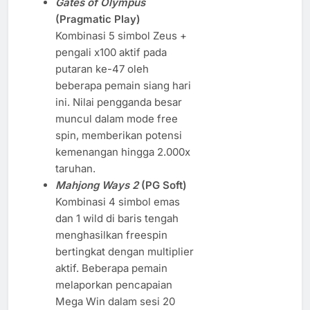
Gates of Olympus
(Pragmatic Play)
Kombinasi 5 simbol Zeus +
pengali x100 aktif pada
putaran ke-47 oleh
beberapa pemain siang hari
ini. Nilai pengganda besar
muncul dalam mode free
spin, memberikan potensi
kemenangan hingga 2.000x
taruhan.
Mahjong Ways 2
(PG Soft)
Kombinasi 4 simbol emas
dan 1 wild di baris tengah
menghasilkan freespin
bertingkat dengan multiplier
aktif. Beberapa pemain
melaporkan pencapaian
Mega Win dalam sesi 20