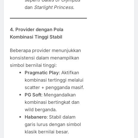
dan
Starlight Princess
.
4. Provider dengan Pola
Kombinasi Tinggi Stabil
Beberapa provider menunjukkan
konsistensi dalam menampilkan
simbol bernilai tinggi:
Pragmatic Play
: Aktifkan
kombinasi tertinggi melalui
scatter + pengganda masif.
PG Soft
: Mengandalkan
kombinasi bertingkat dan
wild berganda.
Habanero
: Stabil dalam
garis lurus dengan simbol
klasik bernilai besar.