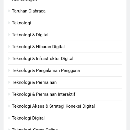
Taruhan Olahraga
Teknologi
Teknologi & Digital
Teknologi & Hiburan Digital
Teknologi & Infrastruktur Digital
Teknologi & Pengalaman Pengguna
Teknologi & Permainan
Teknologi & Permainan Interaktif
Teknologi Akses & Strategi Koneksi Digital
Teknologi Digital
Teknologi, Game Online