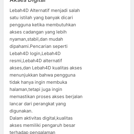
Lebah4D Alternatif menjadi salah
satu istilah yang banyak dicari
pengguna ketika membutuhkan
akses cadangan yang lebih
nyaman,stabil,dan mudah
dipahami.Pencarian seperti
Lebah4D login,Lebah4D
resmi,Lebah4D alternatif
akses,dan Lebah4D kualitas akses
menunjukkan bahwa pengguna
tidak hanya ingin membuka
halaman,tetapi juga ingin
memastikan proses akses berjalan
lancar dari perangkat yang
digunakan.
Dalam aktivitas digital,kualitas
akses memiliki pengaruh besar
terhadap pengalaman