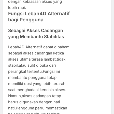
dengan kebiasaan akses yang
lebih rapi.
Fungsi Lebah4D Alternatif
bagi Pengguna
Sebagai Akses Cadangan
yang Membantu Stabilitas
Lebah4D Alternatif dapat dipahami
sebagai akses cadangan ketika
akses utama terasa lambat,tidak
stabil,atau sulit dibuka dari
perangkat tertentu.Fungsi ini
membantu pengguna tetap
memiliki opsi yang lebih terarah
saat menghadapi kendala akses.
Namun,akses cadangan tetap
harus digunakan dengan hati-
hati.Pengguna perlu memastikan