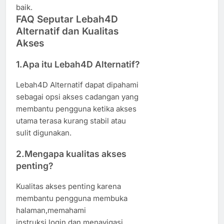
baik.
FAQ Seputar Lebah4D
Alternatif dan Kualitas
Akses
1.Apa itu Lebah4D Alternatif?
Lebah4D Alternatif dapat dipahami
sebagai opsi akses cadangan yang
membantu pengguna ketika akses
utama terasa kurang stabil atau
sulit digunakan.
2.Mengapa kualitas akses
penting?
Kualitas akses penting karena
membantu pengguna membuka
halaman,memahami
instruksi,login,dan menavigasi