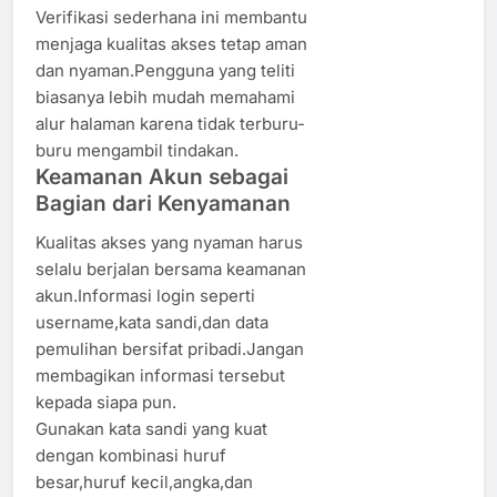
Verifikasi sederhana ini membantu
menjaga kualitas akses tetap aman
dan nyaman.Pengguna yang teliti
biasanya lebih mudah memahami
alur halaman karena tidak terburu-
buru mengambil tindakan.
Keamanan Akun sebagai
Bagian dari Kenyamanan
Kualitas akses yang nyaman harus
selalu berjalan bersama keamanan
akun.Informasi login seperti
username,kata sandi,dan data
pemulihan bersifat pribadi.Jangan
membagikan informasi tersebut
kepada siapa pun.
Gunakan kata sandi yang kuat
dengan kombinasi huruf
besar,huruf kecil,angka,dan