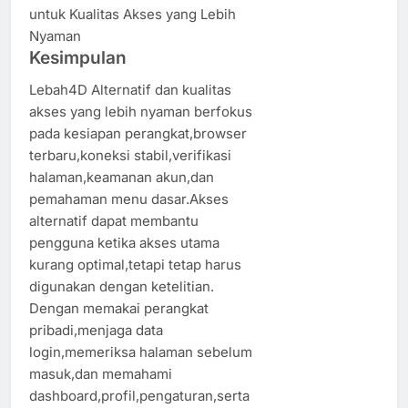
untuk Kualitas Akses yang Lebih
Nyaman
Kesimpulan
Lebah4D Alternatif dan kualitas
akses yang lebih nyaman berfokus
pada kesiapan perangkat,browser
terbaru,koneksi stabil,verifikasi
halaman,keamanan akun,dan
pemahaman menu dasar.Akses
alternatif dapat membantu
pengguna ketika akses utama
kurang optimal,tetapi tetap harus
digunakan dengan ketelitian.
Dengan memakai perangkat
pribadi,menjaga data
login,memeriksa halaman sebelum
masuk,dan memahami
dashboard,profil,pengaturan,serta