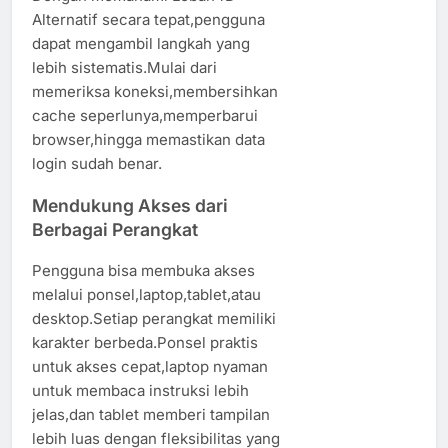
Alternatif secara tepat,pengguna
dapat mengambil langkah yang
lebih sistematis.Mulai dari
memeriksa koneksi,membersihkan
cache seperlunya,memperbarui
browser,hingga memastikan data
login sudah benar.
Mendukung Akses dari
Berbagai Perangkat
Pengguna bisa membuka akses
melalui ponsel,laptop,tablet,atau
desktop.Setiap perangkat memiliki
karakter berbeda.Ponsel praktis
untuk akses cepat,laptop nyaman
untuk membaca instruksi lebih
jelas,dan tablet memberi tampilan
lebih luas dengan fleksibilitas yang