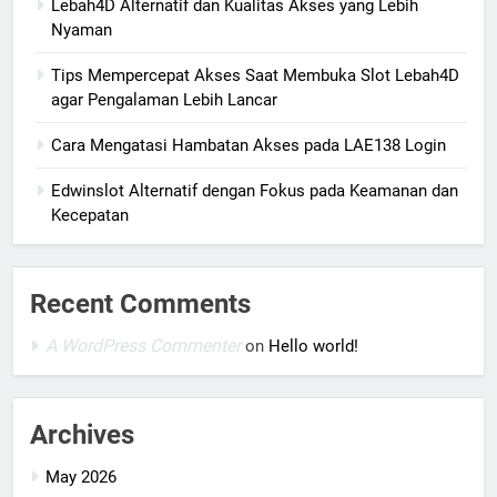
Lebah4D Alternatif dan Kualitas Akses yang Lebih
Nyaman
Tips Mempercepat Akses Saat Membuka Slot Lebah4D
agar Pengalaman Lebih Lancar
Cara Mengatasi Hambatan Akses pada LAE138 Login
Edwinslot Alternatif dengan Fokus pada Keamanan dan
Kecepatan
Recent Comments
A WordPress Commenter
on
Hello world!
Archives
May 2026