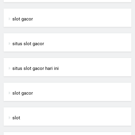
slot gacor
situs slot gacor
situs slot gacor hari ini
slot gacor
slot