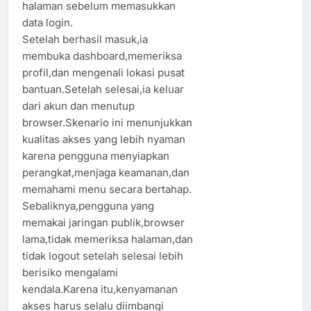
halaman sebelum memasukkan
data login.
Setelah berhasil masuk,ia
membuka dashboard,memeriksa
profil,dan mengenali lokasi pusat
bantuan.Setelah selesai,ia keluar
dari akun dan menutup
browser.Skenario ini menunjukkan
kualitas akses yang lebih nyaman
karena pengguna menyiapkan
perangkat,menjaga keamanan,dan
memahami menu secara bertahap.
Sebaliknya,pengguna yang
memakai jaringan publik,browser
lama,tidak memeriksa halaman,dan
tidak logout setelah selesai lebih
berisiko mengalami
kendala.Karena itu,kenyamanan
akses harus selalu diimbangi