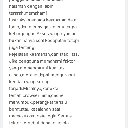
halaman dengan lebih
terarah,memahami
instruksi,menjaga keamanan data
login,dan menavigasi menu tanpa
kebingungan.Akses yang nyaman
bukan hanya soal kecepatan,tetapi
juga tentang
kejelasan,keamanan,dan stabilitas.
Jika pengguna memahami faktor
yang memengaruhi kualitas
akses,mereka dapat mengurangi
kendala yang sering
terjadi.Misalnya,koneksi
lemah,browser lama,cache
menumpuk,perangkat terlalu
berat,atau kesalahan saat
memasukkan data login.Semua
faktor tersebut dapat dikelola