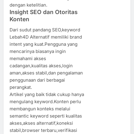
dengan ketelitian.
Insight SEO dan Otoritas
Konten
Dari sudut pandang SEO,keyword
Lebah4D Alternatif memiliki brand
intent yang kuat.Pengguna yang
mencarinya biasanya ingin
memahami akses
cadangan,kualitas akses,login
aman,akses stabil,dan pengalaman
penggunaan dari berbagai
perangkat.
Artikel yang baik tidak cukup hanya
mengulang keyword.Konten perlu
membangun konteks melalui
semantic keyword seperti kualitas
akses,akses alternatif,koneksi
stabil,browser terbaru,verifikasi