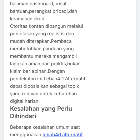
halaman,dashboard,pusat
bantuan,perangkat pribadi,dan
keamanan akun.
Otoritas konten dibangun melalui
penjelasan yang realistis dan
mudah diterapkan.Pembaca
membutuhkan panduan yang
membantu mereka mengambil
langkah aman dan praktis,bukan
klaim berlebihan.Dengan
pendekatan ini,Lebah4D Alternatif
dapat diposisikan sebagai topik
yang relevan untuk kebutuhan
digital harian.
Kesalahan yang Perlu
Dihindari
Beberapa kesalahan umum saat
menggunakan
lebah4d alternatif