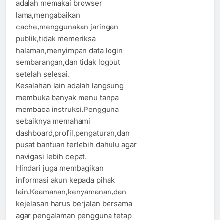
adalah memakai browser
lama,mengabaikan
cache,menggunakan jaringan
publik,tidak memeriksa
halaman,menyimpan data login
sembarangan,dan tidak logout
setelah selesai.
Kesalahan lain adalah langsung
membuka banyak menu tanpa
membaca instruksi.Pengguna
sebaiknya memahami
dashboard,profil,pengaturan,dan
pusat bantuan terlebih dahulu agar
navigasi lebih cepat.
Hindari juga membagikan
informasi akun kepada pihak
lain.Keamanan,kenyamanan,dan
kejelasan harus berjalan bersama
agar pengalaman pengguna tetap