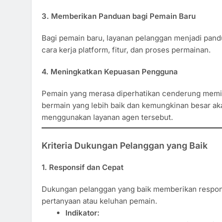
3. Memberikan Panduan bagi Pemain Baru
Bagi pemain baru, layanan pelanggan menjadi pa
cara kerja platform, fitur, dan proses permainan.
4. Meningkatkan Kepuasan Pengguna
Pemain yang merasa diperhatikan cenderung memi
bermain yang lebih baik dan kemungkinan besar ak
menggunakan layanan agen tersebut.
Kriteria Dukungan Pelanggan yang Baik
1. Responsif dan Cepat
Dukungan pelanggan yang baik memberikan respon
pertanyaan atau keluhan pemain.
Indikator: