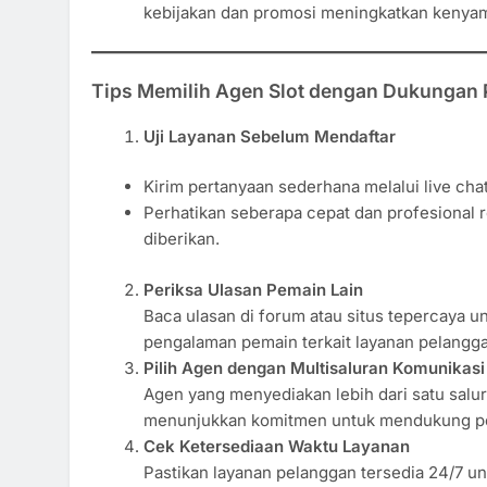
kebijakan dan promosi meningkatkan kenya
Tips Memilih Agen Slot dengan Dukungan 
Uji Layanan Sebelum Mendaftar
Kirim pertanyaan sederhana melalui live chat
Perhatikan seberapa cepat dan profesional 
diberikan.
Periksa Ulasan Pemain Lain
Baca ulasan di forum atau situs tepercaya 
pengalaman pemain terkait layanan pelangg
Pilih Agen dengan Multisaluran Komunikasi
Agen yang menyediakan lebih dari satu salu
menunjukkan komitmen untuk mendukung p
Cek Ketersediaan Waktu Layanan
Pastikan layanan pelanggan tersedia 24/7 