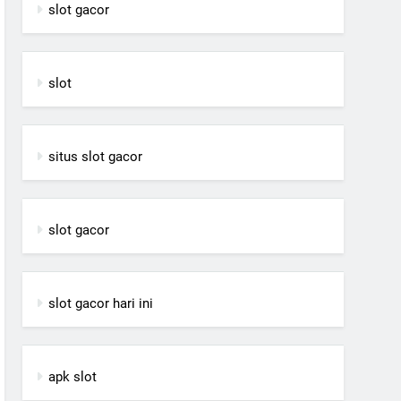
slot gacor
slot
situs slot gacor
slot gacor
slot gacor hari ini
apk slot