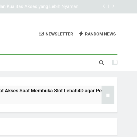
 dan Kualitas Akses yang Lebih Nyaman
ebah4D agar Pengalaman Lebih Lancar
i Hambatan Akses pada LAE138 Login
NEWSLETTER
RANDOM NEWS
ngalaman Digital yang Lebih Fleksibel
 Untuk Pengalaman Unik Dan Aman.
 dan Kualitas Akses yang Lebih Nyaman
ebah4D agar Pengalaman Lebih Lancar
i Hambatan Akses pada LAE138 Login
t Membuka Slot Lebah4D agar Pengalaman Lebih Lancar