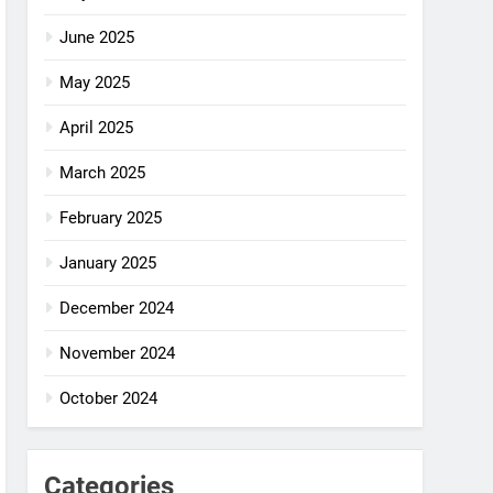
June 2025
May 2025
April 2025
March 2025
February 2025
January 2025
December 2024
November 2024
October 2024
Categories