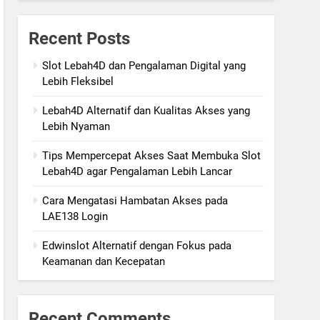
Recent Posts
Slot Lebah4D dan Pengalaman Digital yang
Lebih Fleksibel
Lebah4D Alternatif dan Kualitas Akses yang
Lebih Nyaman
Tips Mempercepat Akses Saat Membuka Slot
Lebah4D agar Pengalaman Lebih Lancar
Cara Mengatasi Hambatan Akses pada
LAE138 Login
Edwinslot Alternatif dengan Fokus pada
Keamanan dan Kecepatan
Recent Comments