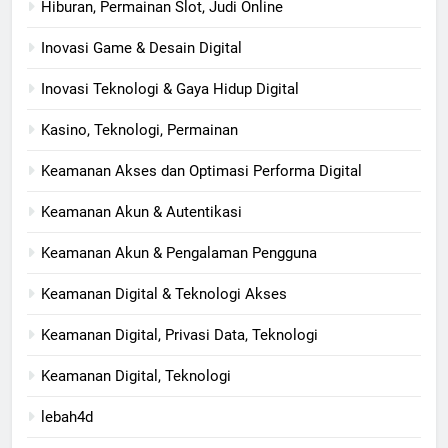
Hiburan, Permainan Slot, Judi Online
Inovasi Game & Desain Digital
Inovasi Teknologi & Gaya Hidup Digital
Kasino, Teknologi, Permainan
Keamanan Akses dan Optimasi Performa Digital
Keamanan Akun & Autentikasi
Keamanan Akun & Pengalaman Pengguna
Keamanan Digital & Teknologi Akses
Keamanan Digital, Privasi Data, Teknologi
Keamanan Digital, Teknologi
lebah4d