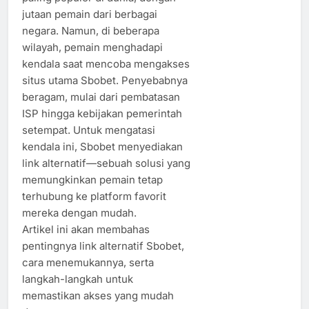
jutaan pemain dari berbagai
negara. Namun, di beberapa
wilayah, pemain menghadapi
kendala saat mencoba mengakses
situs utama Sbobet. Penyebabnya
beragam, mulai dari pembatasan
ISP hingga kebijakan pemerintah
setempat. Untuk mengatasi
kendala ini, Sbobet menyediakan
link alternatif—sebuah solusi yang
memungkinkan pemain tetap
terhubung ke platform favorit
mereka dengan mudah.
Artikel ini akan membahas
pentingnya link alternatif Sbobet,
cara menemukannya, serta
langkah-langkah untuk
memastikan akses yang mudah