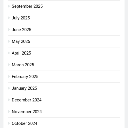
September 2025
July 2025
June 2025
May 2025
April 2025
March 2025
February 2025
January 2025
December 2024
November 2024
October 2024