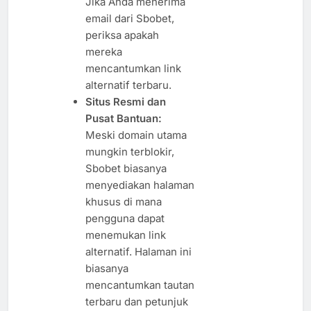
Jika Anda menerima
email dari Sbobet,
periksa apakah
mereka
mencantumkan link
alternatif terbaru.
Situs Resmi dan
Pusat Bantuan:
Meski domain utama
mungkin terblokir,
Sbobet biasanya
menyediakan halaman
khusus di mana
pengguna dapat
menemukan link
alternatif. Halaman ini
biasanya
mencantumkan tautan
terbaru dan petunjuk