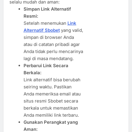
selalu mudah dan aman:
Simpan Link Alternatif
Resmi:
Setelah menemukan
Link
Alternatif Sbobet
yang valid,
simpan di browser Anda
atau di catatan pribadi agar
Anda tidak perlu mencarinya
lagi di masa mendatang.
Perbarui Link Secara
Berkala:
Link alternatif bisa berubah
seiring waktu. Pastikan
Anda memeriksa email atau
situs resmi Sbobet secara
berkala untuk memastikan
Anda memiliki link terbaru.
Gunakan Perangkat yang
Aman: