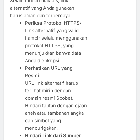
Selain mudah diakses, link
alternatif yang Anda gunakan
harus aman dan terpercaya.
Periksa Protokol HTTPS:
Link alternatif yang valid
hampir selalu menggunakan
protokol HTTPS, yang
menunjukkan bahwa data
Anda dienkripsi.
Perhatikan URL yang
Resmi:
URL link alternatif harus
terlihat mirip dengan
domain resmi Sbobet.
Hindari tautan dengan ejaan
aneh atau tambahan angka
dan simbol yang
mencurigakan.
Hindari Link dari Sumber