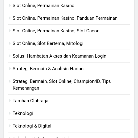
Slot Online, Permainan Kasino
Slot Online, Permainan Kasino, Panduan Permainan
Slot Online, Permainan Kasino, Slot Gacor
Slot Online, Slot Bertema, Mitologi
Solusi Hambatan Akses dan Keamanan Login
Strategi Bermain & Analisis Harian
Strategi Bermain, Slot Online, Champion4D, Tips
Kemenangan
Taruhan Olahraga
Teknologi
Teknologi & Digital