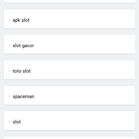
apk slot
slot gacor
toto slot
spaceman
slot