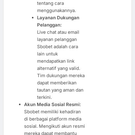
tentang cara
menggunakannya.
Layanan Dukungan
Pelanggan:
Live chat atau email
layanan pelanggan
Sbobet adalah cara
lain untuk
mendapatkan link
alternatif yang valid.
Tim dukungan mereka
dapat memberikan
tautan yang aman dan
terkini.
Akun Media Sosial Resmi:
Sbobet memiliki kehadiran
di berbagai platform media
sosial. Mengikuti akun resmi
mereka dapat membantu