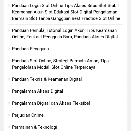
Panduan Login Slot Online Tips Akses Situs Slot Stabil
Keamanan Akun Slot Edukasi Slot Digital Pengalaman
Bermain Slot Tanpa Gangguan Best Practice Slot Online
Panduan Pemula, Tutorial Login Akun, Tips Keamanan
Online, Edukasi Pengguna Baru, Panduan Akses Digital
Panduan Pengguna
Panduan Slot Online, Strategi Bermain Aman, Tips
Pengelolaan Modal, Slot Online Terpercaya
Panduan Teknis & Keamanan Digital
Pengalaman Akses Digital
Pengalaman Digital dan Akses Fleksibel
Perjudian Online
Permainan & Teknologi