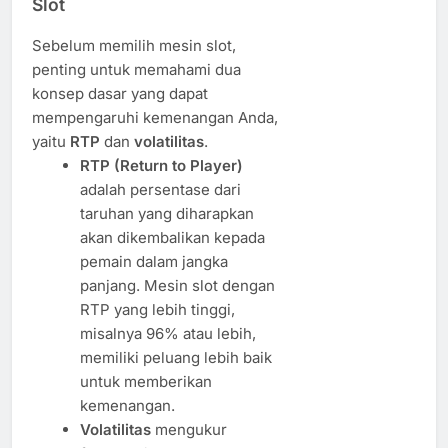
Slot
Sebelum memilih mesin slot,
penting untuk memahami dua
konsep dasar yang dapat
mempengaruhi kemenangan Anda,
yaitu
RTP
dan
volatilitas
.
RTP (Return to Player)
adalah persentase dari
taruhan yang diharapkan
akan dikembalikan kepada
pemain dalam jangka
panjang. Mesin slot dengan
RTP yang lebih tinggi,
misalnya 96% atau lebih,
memiliki peluang lebih baik
untuk memberikan
kemenangan.
Volatilitas
mengukur