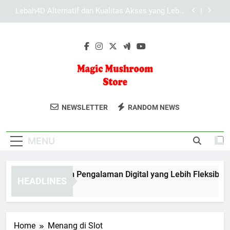
Skip
Tips Mempercepat Akses Saat Membuka Slot
to
Lebah4D agar Pengalaman Lebih Lancar
content
Cara Mengatasi Hambatan Akses pada LAE138
Login
Slot Lebah4D dan Pengalaman Digital yang Lebih
Fleksibel
Lebah4D Alternatif dan Kualitas Akses yang Lebih
Nyaman
Magic
Magic Mushroom Store Menawarkan
Tips Mempercepat Akses Saat Membuka Slot
NEWSLETTER
RANDOM NEWS
Lebah4D agar Pengalaman Lebih Lancar
Mushroom
Berbagai Produk Jamur Berkualitas
Cara Mengatasi Hambatan Akses pada LAE138
Untuk Pengalaman Unik Dan Aman.
Login
Store
MENU
lot Lebah4D dan Pengalaman Digital yang Lebih Fleksibel
HEADLINES
 Months Ago
Home
Menang di Slot