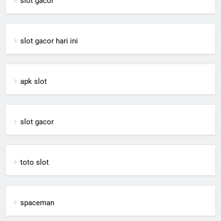
slot gacor
slot gacor hari ini
apk slot
slot gacor
toto slot
spaceman