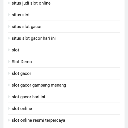
situs judi slot online
situs slot
situs slot gacor
situs slot gacor hari ini
slot
Slot Demo
slot gacor
slot gacor gampang menang
slot gacor hari ini
slot online
slot online resmi terpercaya