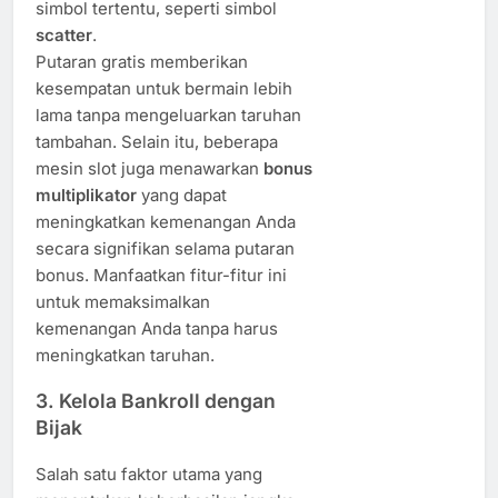
simbol tertentu, seperti simbol
scatter
.
Putaran gratis memberikan
kesempatan untuk bermain lebih
lama tanpa mengeluarkan taruhan
tambahan. Selain itu, beberapa
mesin slot juga menawarkan
bonus
multiplikator
yang dapat
meningkatkan kemenangan Anda
secara signifikan selama putaran
bonus. Manfaatkan fitur-fitur ini
untuk memaksimalkan
kemenangan Anda tanpa harus
meningkatkan taruhan.
3.
Kelola Bankroll dengan
Bijak
Salah satu faktor utama yang