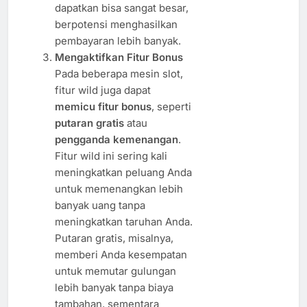
dapatkan bisa sangat besar,
berpotensi menghasilkan
pembayaran lebih banyak.
Mengaktifkan Fitur Bonus
Pada beberapa mesin slot,
fitur wild juga dapat
memicu fitur bonus
, seperti
putaran gratis
atau
pengganda kemenangan
.
Fitur wild ini sering kali
meningkatkan peluang Anda
untuk memenangkan lebih
banyak uang tanpa
meningkatkan taruhan Anda.
Putaran gratis, misalnya,
memberi Anda kesempatan
untuk memutar gulungan
lebih banyak tanpa biaya
tambahan, sementara