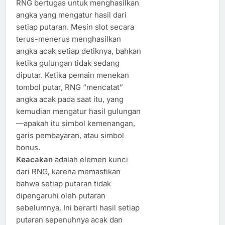
RNG bertugas untuk menghasilkan
angka yang mengatur hasil dari
setiap putaran. Mesin slot secara
terus-menerus menghasilkan
angka acak setiap detiknya, bahkan
ketika gulungan tidak sedang
diputar. Ketika pemain menekan
tombol putar, RNG “mencatat”
angka acak pada saat itu, yang
kemudian mengatur hasil gulungan
—apakah itu simbol kemenangan,
garis pembayaran, atau simbol
bonus.
Keacakan
adalah elemen kunci
dari RNG, karena memastikan
bahwa setiap putaran tidak
dipengaruhi oleh putaran
sebelumnya. Ini berarti hasil setiap
putaran sepenuhnya acak dan