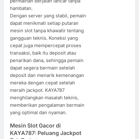
permainan berjalan lancar tanpa
hambatan.
Dengan server yang stabil, pemain
dapat menikmati setiap putaran
mesin slot tanpa khawatir tentang
gangguan teknis. Koneksi yang
cepat juga mempercepat proses
transaksi, baik itu deposit atau
penarikan dana, sehingga pemain
dapat segera bermain setelah
deposit dan menarik kemenangan
mereka dengan cepat setelah
meraih jackpot. KAYA787
menghilangkan masalah teknis,
memberikan pengalaman bermain
yang optimal dan nyaman.
Mesin Slot Gacor di
KAYA787: Peluang Jackpot