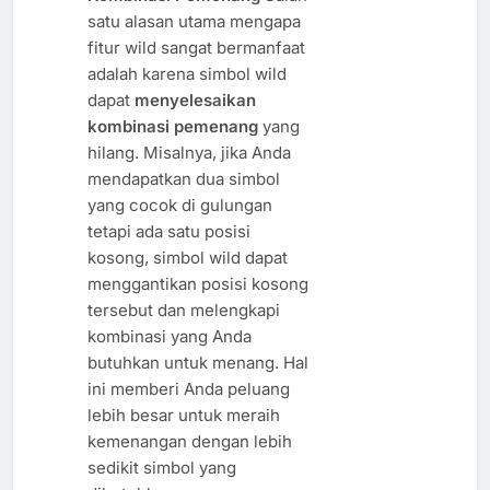
satu alasan utama mengapa
fitur wild sangat bermanfaat
adalah karena simbol wild
dapat
menyelesaikan
kombinasi pemenang
yang
hilang. Misalnya, jika Anda
mendapatkan dua simbol
yang cocok di gulungan
tetapi ada satu posisi
kosong, simbol wild dapat
menggantikan posisi kosong
tersebut dan melengkapi
kombinasi yang Anda
butuhkan untuk menang. Hal
ini memberi Anda peluang
lebih besar untuk meraih
kemenangan dengan lebih
sedikit simbol yang