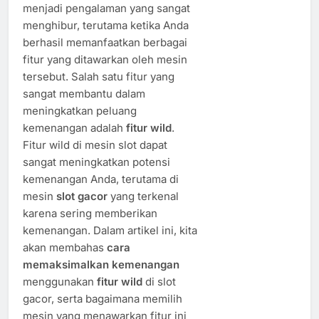
menjadi pengalaman yang sangat
menghibur, terutama ketika Anda
berhasil memanfaatkan berbagai
fitur yang ditawarkan oleh mesin
tersebut. Salah satu fitur yang
sangat membantu dalam
meningkatkan peluang
kemenangan adalah
fitur wild
.
Fitur wild di mesin slot dapat
sangat meningkatkan potensi
kemenangan Anda, terutama di
mesin
slot gacor
yang terkenal
karena sering memberikan
kemenangan. Dalam artikel ini, kita
akan membahas
cara
memaksimalkan kemenangan
menggunakan
fitur wild
di slot
gacor, serta bagaimana memilih
mesin yang menawarkan fitur ini