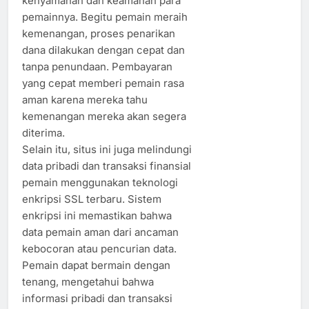
kenyamanan dan keamanan para
pemainnya. Begitu pemain meraih
kemenangan, proses penarikan
dana dilakukan dengan cepat dan
tanpa penundaan. Pembayaran
yang cepat memberi pemain rasa
aman karena mereka tahu
kemenangan mereka akan segera
diterima.
Selain itu, situs ini juga melindungi
data pribadi dan transaksi finansial
pemain menggunakan teknologi
enkripsi SSL terbaru. Sistem
enkripsi ini memastikan bahwa
data pemain aman dari ancaman
kebocoran atau pencurian data.
Pemain dapat bermain dengan
tenang, mengetahui bahwa
informasi pribadi dan transaksi