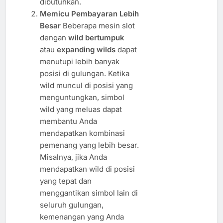
dibutuhkan.
Memicu Pembayaran Lebih
Besar
Beberapa mesin slot
dengan
wild bertumpuk
atau
expanding wilds
dapat
menutupi lebih banyak
posisi di gulungan. Ketika
wild muncul di posisi yang
menguntungkan, simbol
wild yang meluas dapat
membantu Anda
mendapatkan kombinasi
pemenang yang lebih besar.
Misalnya, jika Anda
mendapatkan wild di posisi
yang tepat dan
menggantikan simbol lain di
seluruh gulungan,
kemenangan yang Anda