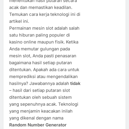
menentukan hasil putaran secara
acak dan memastikan keadilan.
Temukan cara kerja teknologi ini di
artikel ini.
Permainan mesin slot adalah salah
satu hiburan paling populer di
kasino online maupun fisik. Ketika
Anda memutar gulungan pada
mesin slot, Anda pasti penasaran
bagaimana hasil setiap putaran
ditentukan. Apakah ada cara untuk
memprediksi atau mengendalikan
hasilnya? Jawabannya adalah
tidak
– hasil dari setiap putaran slot
ditentukan oleh sebuah sistem
yang sepenuhnya acak. Teknologi
yang menjamin keacakan inilah
yang dikenal dengan nama
Random Number Generator