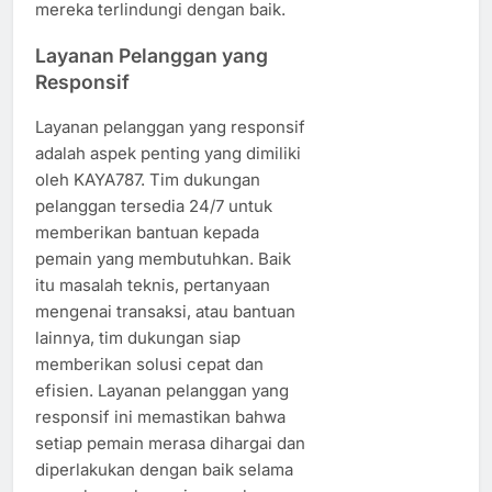
mereka terlindungi dengan baik.
Layanan Pelanggan yang
Responsif
Layanan pelanggan yang responsif
adalah aspek penting yang dimiliki
oleh KAYA787. Tim dukungan
pelanggan tersedia 24/7 untuk
memberikan bantuan kepada
pemain yang membutuhkan. Baik
itu masalah teknis, pertanyaan
mengenai transaksi, atau bantuan
lainnya, tim dukungan siap
memberikan solusi cepat dan
efisien. Layanan pelanggan yang
responsif ini memastikan bahwa
setiap pemain merasa dihargai dan
diperlakukan dengan baik selama