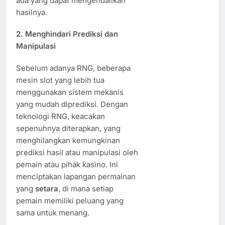
ada yang dapat mengendalikan
hasilnya.
2.
Menghindari Prediksi dan
Manipulasi
Sebelum adanya RNG, beberapa
mesin slot yang lebih tua
menggunakan sistem mekanis
yang mudah diprediksi. Dengan
teknologi RNG, keacakan
sepenuhnya diterapkan, yang
menghilangkan kemungkinan
prediksi hasil atau manipulasi oleh
pemain atau pihak kasino. Ini
menciptakan lapangan permainan
yang
setara
, di mana setiap
pemain memiliki peluang yang
sama untuk menang.