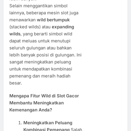
Selain menggantikan simbol
lainnya, beberapa mesin slot juga
menawarkan
wild bertumpuk
(stacked wilds) atau
expanding
wilds
, yang berarti simbol wild
dapat meluas untuk menutupi
seluruh gulungan atau bahkan
lebih banyak posisi di gulungan. Ini
sangat meningkatkan peluang
untuk mendapatkan kombinasi
pemenang dan meraih hadiah
besar.
Mengapa Fitur Wild di Slot Gacor
Membantu Meningkatkan
Kemenangan Anda?
Meningkatkan Peluang
Kombinasi Pemenang
Salah