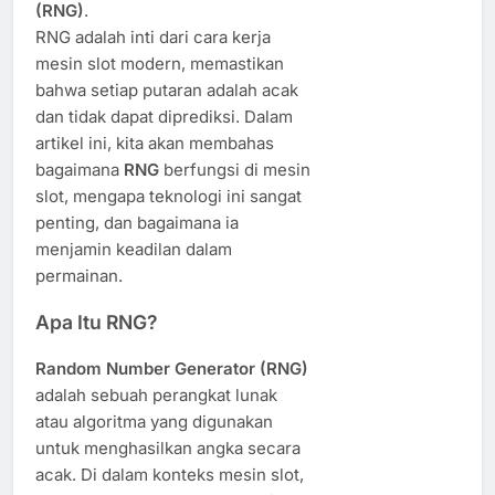
(RNG)
.
RNG adalah inti dari cara kerja
mesin slot modern, memastikan
bahwa setiap putaran adalah acak
dan tidak dapat diprediksi. Dalam
artikel ini, kita akan membahas
bagaimana
RNG
berfungsi di mesin
slot, mengapa teknologi ini sangat
penting, dan bagaimana ia
menjamin keadilan dalam
permainan.
Apa Itu RNG?
Random Number Generator (RNG)
adalah sebuah perangkat lunak
atau algoritma yang digunakan
untuk menghasilkan angka secara
acak. Di dalam konteks mesin slot,