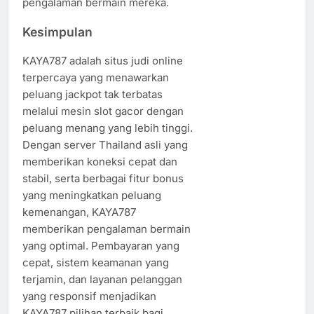
pengalaman bermain mereka.
Kesimpulan
KAYA787 adalah situs judi online
terpercaya yang menawarkan
peluang jackpot tak terbatas
melalui mesin slot gacor dengan
peluang menang yang lebih tinggi.
Dengan server Thailand asli yang
memberikan koneksi cepat dan
stabil, serta berbagai fitur bonus
yang meningkatkan peluang
kemenangan, KAYA787
memberikan pengalaman bermain
yang optimal. Pembayaran yang
cepat, sistem keamanan yang
terjamin, dan layanan pelanggan
yang responsif menjadikan
KAYA787 pilihan terbaik bagi