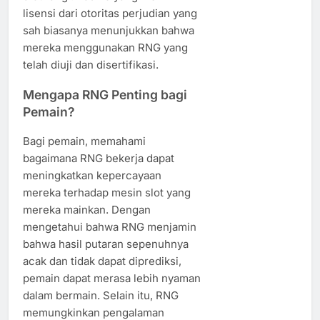
lisensi dari otoritas perjudian yang
sah biasanya menunjukkan bahwa
mereka menggunakan RNG yang
telah diuji dan disertifikasi.
Mengapa RNG Penting bagi
Pemain?
Bagi pemain, memahami
bagaimana RNG bekerja dapat
meningkatkan kepercayaan
mereka terhadap mesin slot yang
mereka mainkan. Dengan
mengetahui bahwa RNG menjamin
bahwa hasil putaran sepenuhnya
acak dan tidak dapat diprediksi,
pemain dapat merasa lebih nyaman
dalam bermain. Selain itu, RNG
memungkinkan pengalaman