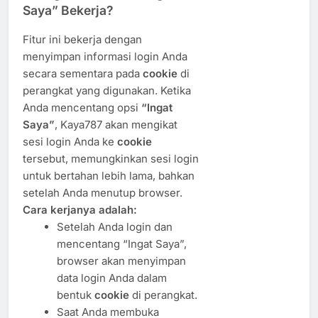
Saya” Bekerja?
Fitur ini bekerja dengan
menyimpan informasi login Anda
secara sementara pada
cookie
di
perangkat yang digunakan. Ketika
Anda mencentang opsi
“Ingat
Saya”
, Kaya787 akan mengikat
sesi login Anda ke
cookie
tersebut, memungkinkan sesi login
untuk bertahan lebih lama, bahkan
setelah Anda menutup browser.
Cara kerjanya adalah:
Setelah Anda login dan
mencentang “Ingat Saya”,
browser akan menyimpan
data login Anda dalam
bentuk
cookie
di perangkat.
Saat Anda membuka