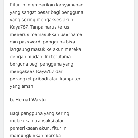
Fitur ini memberikan kenyamanan
yang sangat besar bagi pengguna
yang sering mengakses akun
Kaya787. Tanpa harus terus-
menerus memasukkan username
dan password, pengguna bisa
langsung masuk ke akun mereka
dengan mudah. Ini terutama
berguna bagi pengguna yang
mengakses Kaya787 dari
perangkat pribadi atau komputer
yang aman.
b.
Hemat Waktu
Bagi pengguna yang sering
melakukan transaksi atau
pemeriksaan akun, fitur ini
memungkinkan mereka