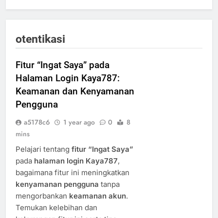
otentikasi
Fitur “Ingat Saya” pada
Halaman Login Kaya787:
Keamanan dan Kenyamanan
Pengguna
a5178c6
1 year ago
0
8
mins
Pelajari tentang
fitur “Ingat Saya”
pada
halaman login Kaya787
,
bagaimana fitur ini meningkatkan
kenyamanan pengguna
tanpa
mengorbankan
keamanan akun
.
Temukan kelebihan dan