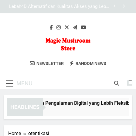
Nyaman
Skip
Tips Mempercepat Akses Saat Membuka Slot
to
Lebah4D agar Pengalaman Lebih Lancar
content
Cara Mengatasi Hambatan Akses pada LAE138
Login
Slot Lebah4D dan Pengalaman Digital yang Lebih
Fleksibel
Lebah4D Alternatif dan Kualitas Akses yang Lebih
Nyaman
Magic
Magic Mushroom Store Menawarkan
Tips Mempercepat Akses Saat Membuka Slot
NEWSLETTER
RANDOM NEWS
Lebah4D agar Pengalaman Lebih Lancar
Mushroom
Berbagai Produk Jamur Berkualitas
Untuk Pengalaman Unik Dan Aman.
Cara Mengatasi Hambatan Akses pada LAE138
Store
Login
MENU
Slot Lebah4D dan Pengalaman Digital yang Lebih Fleksibel
HEADLINES
3 Months Ago
Home
otentikasi