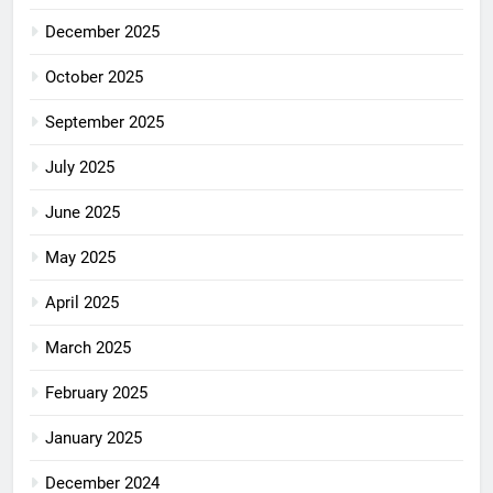
December 2025
October 2025
September 2025
July 2025
June 2025
May 2025
April 2025
March 2025
February 2025
January 2025
December 2024