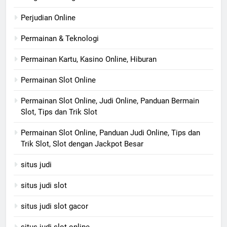
Perjudian Online
Permainan & Teknologi
Permainan Kartu, Kasino Online, Hiburan
Permainan Slot Online
Permainan Slot Online, Judi Online, Panduan Bermain
Slot, Tips dan Trik Slot
Permainan Slot Online, Panduan Judi Online, Tips dan
Trik Slot, Slot dengan Jackpot Besar
situs judi
situs judi slot
situs judi slot gacor