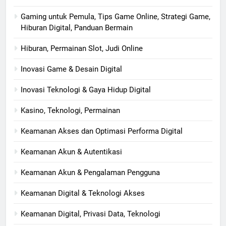
Gaming untuk Pemula, Tips Game Online, Strategi Game,
Hiburan Digital, Panduan Bermain
Hiburan, Permainan Slot, Judi Online
Inovasi Game & Desain Digital
Inovasi Teknologi & Gaya Hidup Digital
Kasino, Teknologi, Permainan
Keamanan Akses dan Optimasi Performa Digital
Keamanan Akun & Autentikasi
Keamanan Akun & Pengalaman Pengguna
Keamanan Digital & Teknologi Akses
Keamanan Digital, Privasi Data, Teknologi