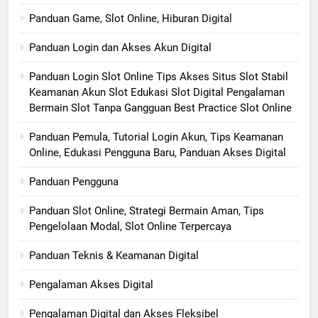
Panduan Game, Slot Online, Hiburan Digital
Panduan Login dan Akses Akun Digital
Panduan Login Slot Online Tips Akses Situs Slot Stabil
Keamanan Akun Slot Edukasi Slot Digital Pengalaman
Bermain Slot Tanpa Gangguan Best Practice Slot Online
Panduan Pemula, Tutorial Login Akun, Tips Keamanan
Online, Edukasi Pengguna Baru, Panduan Akses Digital
Panduan Pengguna
Panduan Slot Online, Strategi Bermain Aman, Tips
Pengelolaan Modal, Slot Online Terpercaya
Panduan Teknis & Keamanan Digital
Pengalaman Akses Digital
Pengalaman Digital dan Akses Fleksibel