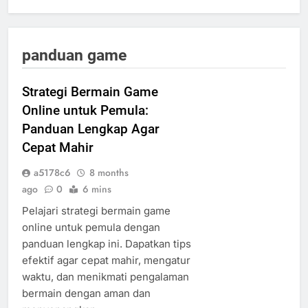
panduan game
Strategi Bermain Game
Online untuk Pemula:
Panduan Lengkap Agar
Cepat Mahir
a5178c6
8 months
ago
0
6 mins
Pelajari strategi bermain game
online untuk pemula dengan
panduan lengkap ini. Dapatkan tips
efektif agar cepat mahir, mengatur
waktu, dan menikmati pengalaman
bermain dengan aman dan