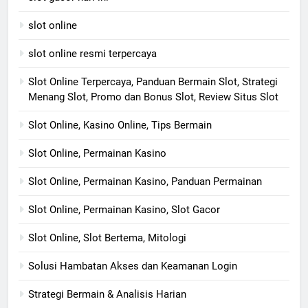
slot online
slot online resmi terpercaya
Slot Online Terpercaya, Panduan Bermain Slot, Strategi
Menang Slot, Promo dan Bonus Slot, Review Situs Slot
Slot Online, Kasino Online, Tips Bermain
Slot Online, Permainan Kasino
Slot Online, Permainan Kasino, Panduan Permainan
Slot Online, Permainan Kasino, Slot Gacor
Slot Online, Slot Bertema, Mitologi
Solusi Hambatan Akses dan Keamanan Login
Strategi Bermain & Analisis Harian