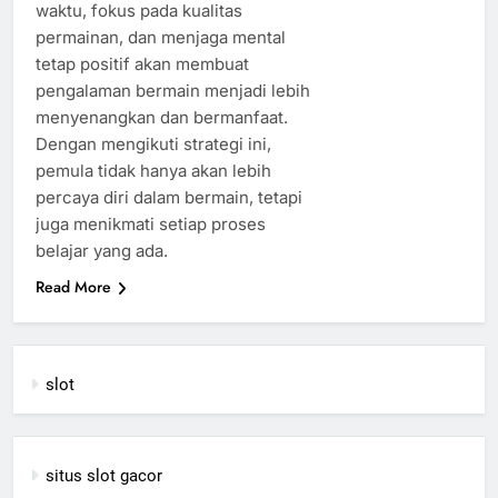
waktu, fokus pada kualitas
permainan, dan menjaga mental
tetap positif akan membuat
pengalaman bermain menjadi lebih
menyenangkan dan bermanfaat.
Dengan mengikuti strategi ini,
pemula tidak hanya akan lebih
percaya diri dalam bermain, tetapi
juga menikmati setiap proses
belajar yang ada.
Read More
slot
situs slot gacor