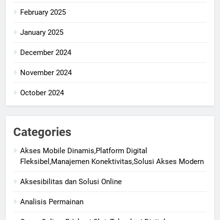
February 2025
January 2025
December 2024
November 2024
October 2024
Categories
Akses Mobile Dinamis,Platform Digital
Fleksibel,Manajemen Konektivitas,Solusi Akses Modern
Aksesibilitas dan Solusi Online
Analisis Permainan