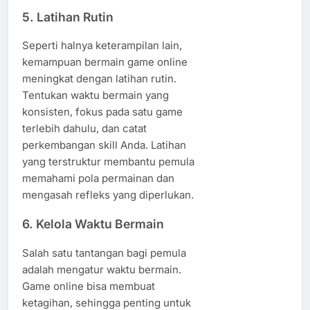
5. Latihan Rutin
Seperti halnya keterampilan lain,
kemampuan bermain game online
meningkat dengan latihan rutin.
Tentukan waktu bermain yang
konsisten, fokus pada satu game
terlebih dahulu, dan catat
perkembangan skill Anda. Latihan
yang terstruktur membantu pemula
memahami pola permainan dan
mengasah refleks yang diperlukan.
6. Kelola Waktu Bermain
Salah satu tantangan bagi pemula
adalah mengatur waktu bermain.
Game online bisa membuat
ketagihan, sehingga penting untuk