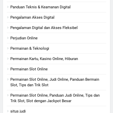
Panduan Teknis & Keamanan Digital
Pengalaman Akses Digital
Pengalaman Digital dan Akses Fleksibel
Perjudian Online
Permainan & Teknologi
Permainan Kartu, Kasino Online, Hiburan
Permainan Slot Online
Permainan Slot Online, Judi Online, Panduan Bermain
Slot, Tips dan Trik Slot
Permainan Slot Online, Panduan Judi Online, Tips dan
Trik Slot, Slot dengan Jackpot Besar
situs judi