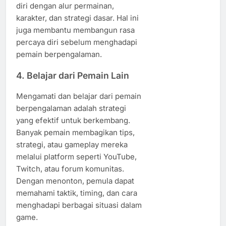
diri dengan alur permainan,
karakter, dan strategi dasar. Hal ini
juga membantu membangun rasa
percaya diri sebelum menghadapi
pemain berpengalaman.
4. Belajar dari Pemain Lain
Mengamati dan belajar dari pemain
berpengalaman adalah strategi
yang efektif untuk berkembang.
Banyak pemain membagikan tips,
strategi, atau gameplay mereka
melalui platform seperti YouTube,
Twitch, atau forum komunitas.
Dengan menonton, pemula dapat
memahami taktik, timing, dan cara
menghadapi berbagai situasi dalam
game.