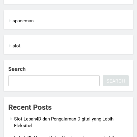
spaceman
slot
Search
SEARCH
Recent Posts
Slot Lebah4D dan Pengalaman Digital yang Lebih
Fleksibel