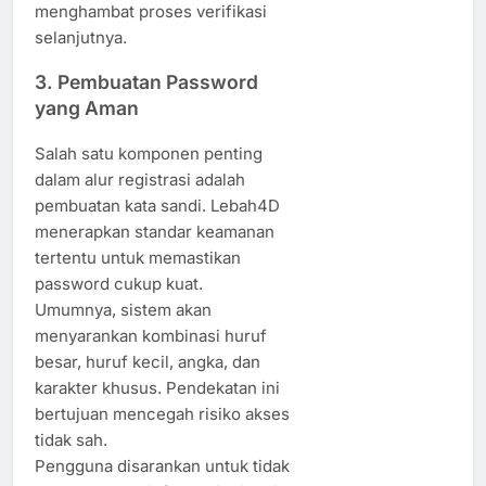
menghambat proses verifikasi
selanjutnya.
3. Pembuatan Password
yang Aman
Salah satu komponen penting
dalam alur registrasi adalah
pembuatan kata sandi. Lebah4D
menerapkan standar keamanan
tertentu untuk memastikan
password cukup kuat.
Umumnya, sistem akan
menyarankan kombinasi huruf
besar, huruf kecil, angka, dan
karakter khusus. Pendekatan ini
bertujuan mencegah risiko akses
tidak sah.
Pengguna disarankan untuk tidak