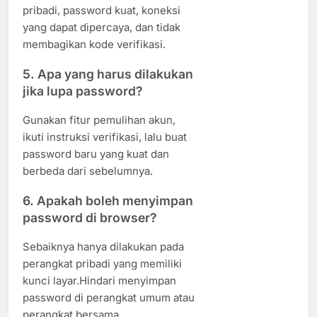
pribadi, password kuat, koneksi
yang dapat dipercaya, dan tidak
membagikan kode verifikasi.
5. Apa yang harus dilakukan
jika lupa password?
Gunakan fitur pemulihan akun,
ikuti instruksi verifikasi, lalu buat
password baru yang kuat dan
berbeda dari sebelumnya.
6. Apakah boleh menyimpan
password di browser?
Sebaiknya hanya dilakukan pada
perangkat pribadi yang memiliki
kunci layar.Hindari menyimpan
password di perangkat umum atau
perangkat bersama.