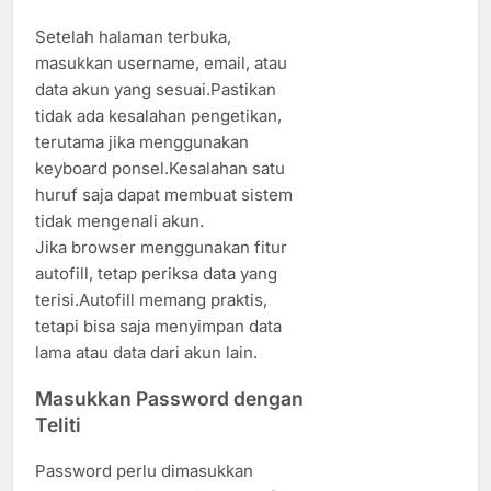
Setelah halaman terbuka,
masukkan username, email, atau
data akun yang sesuai.Pastikan
tidak ada kesalahan pengetikan,
terutama jika menggunakan
keyboard ponsel.Kesalahan satu
huruf saja dapat membuat sistem
tidak mengenali akun.
Jika browser menggunakan fitur
autofill, tetap periksa data yang
terisi.Autofill memang praktis,
tetapi bisa saja menyimpan data
lama atau data dari akun lain.
Masukkan Password dengan
Teliti
Password perlu dimasukkan