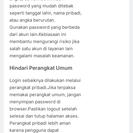
password yang mudah ditebak
seperti tanggal lahir, nama pribadi,
atau angka berurutan.
Gunakan password yang berbeda
dari akun lain.Kebiasaan ini
membantu mengurangi risiko jika
salah satu akun di layanan lain
mengalami masalah keamanan.
Hindari Perangkat Umum
Login sebaiknya dilakukan melalui
perangkat pribadi.Jika terpaksa
memakai perangkat umum, jangan
menyimpan password di
browser.Pastikan logout setelah
selesai dan tutup halaman akses.
Perangkat pribadi lebih aman
karena pengguna dapat