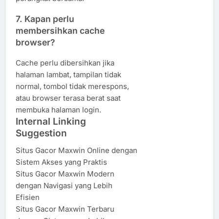
7. Kapan perlu
membersihkan cache
browser?
Cache perlu dibersihkan jika
halaman lambat, tampilan tidak
normal, tombol tidak merespons,
atau browser terasa berat saat
membuka halaman login.
Internal Linking
Suggestion
Situs Gacor Maxwin Online dengan
Sistem Akses yang Praktis
Situs Gacor Maxwin Modern
dengan Navigasi yang Lebih
Efisien
Situs Gacor Maxwin Terbaru