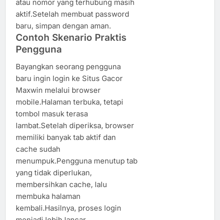
atau nomor yang terhubung masih
aktif.Setelah membuat password
baru, simpan dengan aman.
Contoh Skenario Praktis
Pengguna
Bayangkan seorang pengguna
baru ingin login ke Situs Gacor
Maxwin melalui browser
mobile.Halaman terbuka, tetapi
tombol masuk terasa
lambat.Setelah diperiksa, browser
memiliki banyak tab aktif dan
cache sudah
menumpuk.Pengguna menutup tab
yang tidak diperlukan,
membersihkan cache, lalu
membuka halaman
kembali.Hasilnya, proses login
menjadi lebih lancar.