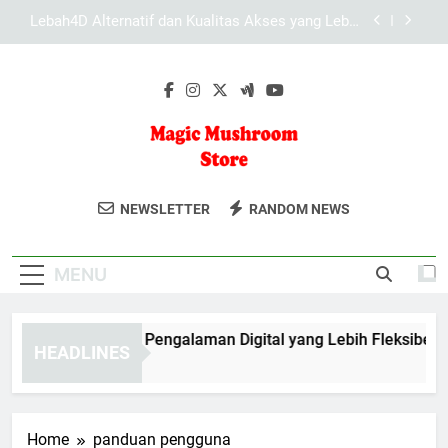
Skip
Tips Mempercepat Akses Saat Membuka Slot
to
Lebah4D agar Pengalaman Lebih Lancar
content
Cara Mengatasi Hambatan Akses pada LAE138
Login
Slot Lebah4D dan Pengalaman Digital yang Lebih
Fleksibel
Lebah4D Alternatif dan Kualitas Akses yang Lebih
Nyaman
Magic
Magic Mushroom Store Menawarkan
Tips Mempercepat Akses Saat Membuka Slot
NEWSLETTER
RANDOM NEWS
Lebah4D agar Pengalaman Lebih Lancar
Mushroom
Berbagai Produk Jamur Berkualitas
Cara Mengatasi Hambatan Akses pada LAE138
Untuk Pengalaman Unik Dan Aman.
Login
Store
MENU
lot Lebah4D dan Pengalaman Digital yang Lebih Fleksibel
HEADLINES
 Months Ago
Home
panduan pengguna