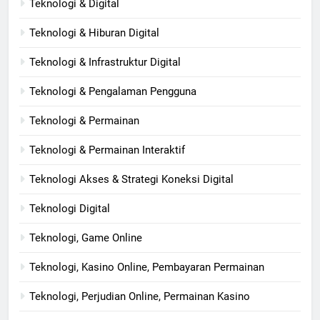
Teknologi & Digital
Teknologi & Hiburan Digital
Teknologi & Infrastruktur Digital
Teknologi & Pengalaman Pengguna
Teknologi & Permainan
Teknologi & Permainan Interaktif
Teknologi Akses & Strategi Koneksi Digital
Teknologi Digital
Teknologi, Game Online
Teknologi, Kasino Online, Pembayaran Permainan
Teknologi, Perjudian Online, Permainan Kasino