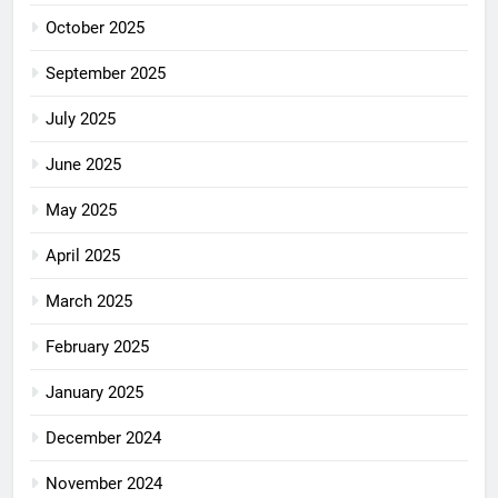
October 2025
September 2025
July 2025
June 2025
May 2025
April 2025
March 2025
February 2025
January 2025
December 2024
November 2024