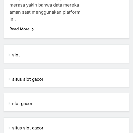
merasa yakin bahwa data mereka
aman saat menggunakan platform
ini.
Read More
slot
situs slot gacor
slot gacor
situs slot gacor