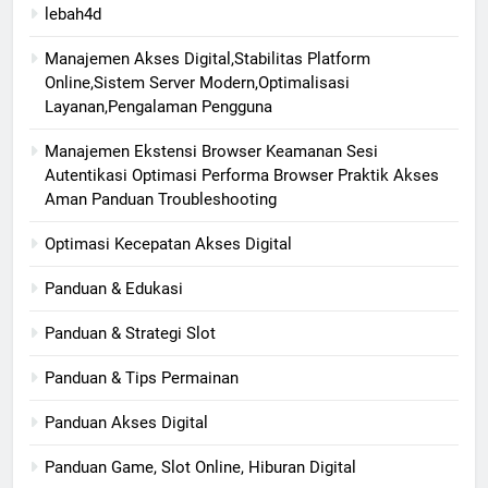
lebah4d
Manajemen Akses Digital,Stabilitas Platform
Online,Sistem Server Modern,Optimalisasi
Layanan,Pengalaman Pengguna
Manajemen Ekstensi Browser Keamanan Sesi
Autentikasi Optimasi Performa Browser Praktik Akses
Aman Panduan Troubleshooting
Optimasi Kecepatan Akses Digital
Panduan & Edukasi
Panduan & Strategi Slot
Panduan & Tips Permainan
Panduan Akses Digital
Panduan Game, Slot Online, Hiburan Digital