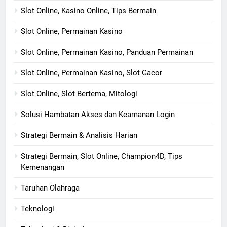
Slot Online, Kasino Online, Tips Bermain
Slot Online, Permainan Kasino
Slot Online, Permainan Kasino, Panduan Permainan
Slot Online, Permainan Kasino, Slot Gacor
Slot Online, Slot Bertema, Mitologi
Solusi Hambatan Akses dan Keamanan Login
Strategi Bermain & Analisis Harian
Strategi Bermain, Slot Online, Champion4D, Tips
Kemenangan
Taruhan Olahraga
Teknologi