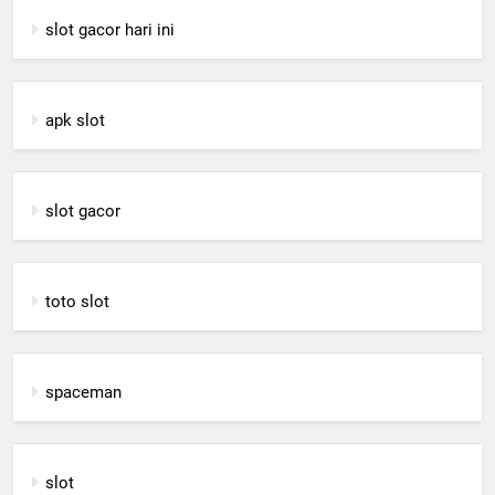
slot gacor hari ini
apk slot
slot gacor
toto slot
spaceman
slot