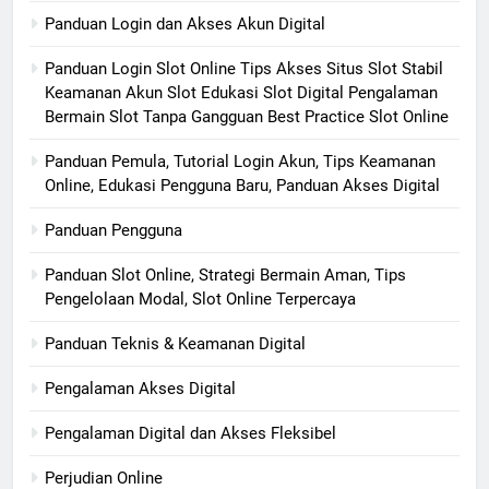
Panduan Login dan Akses Akun Digital
Panduan Login Slot Online Tips Akses Situs Slot Stabil
Keamanan Akun Slot Edukasi Slot Digital Pengalaman
Bermain Slot Tanpa Gangguan Best Practice Slot Online
Panduan Pemula, Tutorial Login Akun, Tips Keamanan
Online, Edukasi Pengguna Baru, Panduan Akses Digital
Panduan Pengguna
Panduan Slot Online, Strategi Bermain Aman, Tips
Pengelolaan Modal, Slot Online Terpercaya
Panduan Teknis & Keamanan Digital
Pengalaman Akses Digital
Pengalaman Digital dan Akses Fleksibel
Perjudian Online