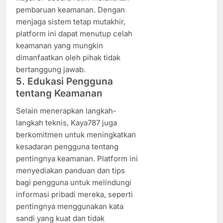
pembaruan keamanan. Dengan
menjaga sistem tetap mutakhir,
platform ini dapat menutup celah
keamanan yang mungkin
dimanfaatkan oleh pihak tidak
bertanggung jawab.
5. Edukasi Pengguna
tentang Keamanan
Selain menerapkan langkah-
langkah teknis, Kaya787 juga
berkomitmen untuk meningkatkan
kesadaran pengguna tentang
pentingnya keamanan. Platform ini
menyediakan panduan dan tips
bagi pengguna untuk melindungi
informasi pribadi mereka, seperti
pentingnya menggunakan kata
sandi yang kuat dan tidak