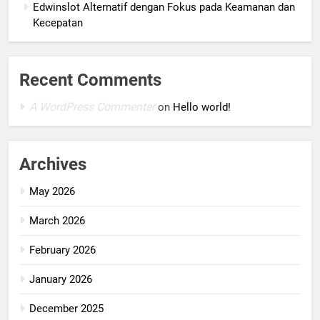
Edwinslot Alternatif dengan Fokus pada Keamanan dan
Kecepatan
Recent Comments
A WordPress Commenter
on
Hello world!
Archives
May 2026
March 2026
February 2026
January 2026
December 2025