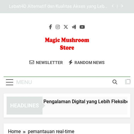
Skip
Tips Mempercepat Akses Saat Membuka Slot
to
Lebah4D agar Pengalaman Lebih Lancar
content
Cara Mengatasi Hambatan Akses pada LAE138
Login
Slot Lebah4D dan Pengalaman Digital yang Lebih
Fleksibel
Lebah4D Alternatif dan Kualitas Akses yang Lebih
Nyaman
Magic
Magic Mushroom Store Menawarkan
Tips Mempercepat Akses Saat Membuka Slot
NEWSLETTER
RANDOM NEWS
Lebah4D agar Pengalaman Lebih Lancar
Mushroom
Berbagai Produk Jamur Berkualitas
Cara Mengatasi Hambatan Akses pada LAE138
Untuk Pengalaman Unik Dan Aman.
Login
Store
MENU
lot Lebah4D dan Pengalaman Digital yang Lebih Fleksibel
HEADLINES
Months Ago
Home
pemantauan real-time