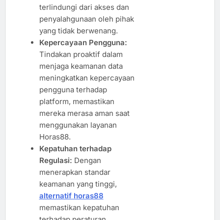
terlindungi dari akses dan
penyalahgunaan oleh pihak
yang tidak berwenang.
Kepercayaan Pengguna:
Tindakan proaktif dalam
menjaga keamanan data
meningkatkan kepercayaan
pengguna terhadap
platform, memastikan
mereka merasa aman saat
menggunakan layanan
Horas88.
Kepatuhan terhadap
Regulasi:
Dengan
menerapkan standar
keamanan yang tinggi,
alternatif horas88
memastikan kepatuhan
terhadap peraturan