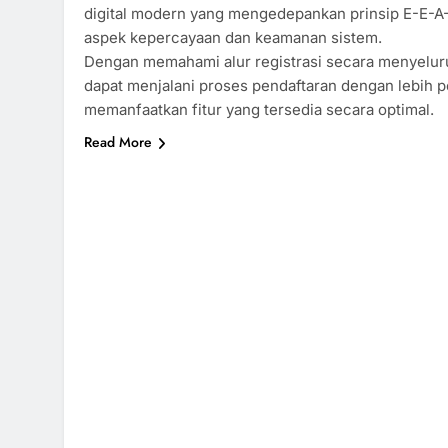
digital modern yang mengedepankan prinsip E-E-A
aspek kepercayaan dan keamanan sistem.
Dengan memahami alur registrasi secara menyelur
dapat menjalani proses pendaftaran dengan lebih pe
memanfaatkan fitur yang tersedia secara optimal.
Read More