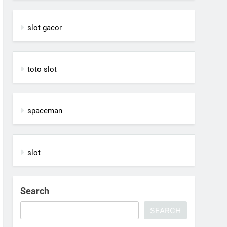
slot gacor
toto slot
spaceman
slot
Search
SEARCH