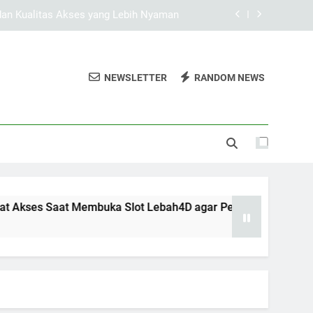
 dan Kualitas Akses yang Lebih Nyaman
ebah4D agar Pengalaman Lebih Lancar
i Hambatan Akses pada LAE138 Login
NEWSLETTER
RANDOM NEWS
ngalaman Digital yang Lebih Fleksibel
 Untuk Pengalaman Unik Dan Aman.
 dan Kualitas Akses yang Lebih Nyaman
ebah4D agar Pengalaman Lebih Lancar
i Hambatan Akses pada LAE138 Login
at Membuka Slot Lebah4D agar Pengalaman Lebih Lancar