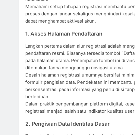
Memahami setiap tahapan registrasi membantu pen
proses dengan lancar sekaligus menghindari kesa
dapat menghambat aktivasi akun.
1. Akses Halaman Pendaftaran
Langkah pertama dalam alur registrasi adalah men
pendaftaran resmi. Biasanya tersedia tombol “Daftar
pada halaman utama. Penempatan tombol ini diran
ditemukan tanpa mengganggu navigasi utama.
Desain halaman registrasi umumnya bersifat minim
formulir pengisian data. Pendekatan ini membantu
berkonsentrasi pada informasi yang perlu diisi tanpa
berlebihan.
Dalam praktik pengembangan platform digital, kes
registrasi menjadi salah satu indikator kualitas use
2. Pengisian Data Identitas Dasar