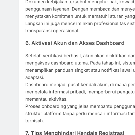
Dokumen kebijakan tersebut mengatur hak, kewajib
penggunaan layanan. Dengan membaca dan menyet
menyatakan komitmen untuk mematuhi aturan yang 
Langkah ini juga mencerminkan profesionalitas si
transparansi operasional.
6. Aktivasi Akun dan Akses Dashboard
Setelah verifikasi berhasil, akun akan diaktifkan d
mengakses dashboard utama. Pada tahap ini, siste
menampilkan panduan singkat atau notifikasi awal
adaptasi.
Dashboard menjadi pusat kendali akun, di mana pe
mengelola informasi pribadi, memperbarui pengatu
memantau aktivitas.
Proses onboarding yang jelas membantu penggun
struktur platform tanpa perlu mencari informasi t
terpisah.
7. Tips Menghindari Kendala Registrasi