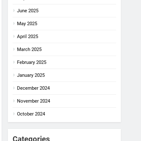
June 2025
May 2025
April 2025
March 2025
February 2025
January 2025
December 2024
November 2024
October 2024
Categories