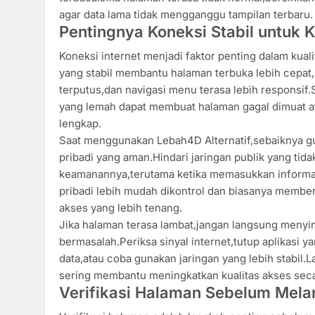
agar data lama tidak mengganggu tampilan terbaru.
Pentingnya Koneksi Stabil untuk K
Koneksi internet menjadi faktor penting dalam kual
yang stabil membantu halaman terbuka lebih cepat,
terputus,dan navigasi menu terasa lebih responsif.
yang lemah dapat membuat halaman gagal dimuat at
lengkap.
Saat menggunakan Lebah4D Alternatif,sebaiknya g
pribadi yang aman.Hindari jaringan publik yang tidak
keamanannya,terutama ketika memasukkan informas
pribadi lebih mudah dikontrol dan biasanya membe
akses yang lebih tenang.
Jika halaman terasa lambat,jangan langsung meny
bermasalah.Periksa sinyal internet,tutup aplikasi 
data,atau coba gunakan jaringan yang lebih stabil.
sering membantu meningkatkan kualitas akses seca
Verifikasi Halaman Sebelum Mela