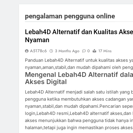
pengalaman pengguna online
Lebah4D Alternatif dan Kualitas Aks
Nyaman
A5178c6
3 Months Ago
0
17 Mins
Panduan Lebah4D Alternatif untuk kualitas akses y
nyaman,aman,stabil,dan mudah dipahami oleh penggu
Mengenal Lebah4D Alternatif dala
Akses Digital
Lebah4D Alternatif menjadi salah satu istilah yang 
pengguna ketika membutuhkan akses cadangan yan
nyaman,stabil,dan mudah dipahami.Pencarian sepe
login,Lebah4D resmi,Lebah4D alternatif akses,dan
akses menunjukkan bahwa pengguna tidak hanya 
halaman,tetapi juga ingin memastikan proses akses 