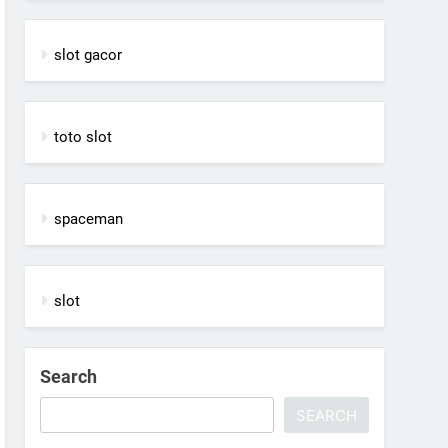
slot gacor
toto slot
spaceman
slot
Search
SEARCH