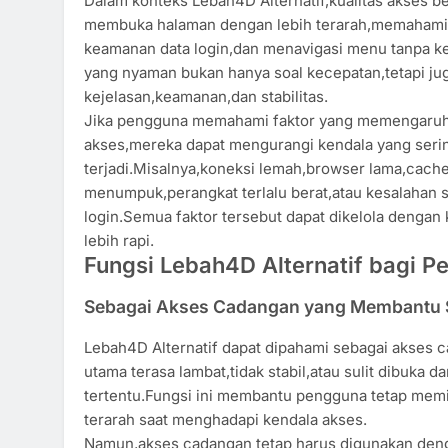
Dalam konteks Lebah4D Alternatif,kualitas akses b
membuka halaman dengan lebih terarah,memahami 
keamanan data login,dan menavigasi menu tanpa 
yang nyaman bukan hanya soal kecepatan,tetapi ju
kejelasan,keamanan,dan stabilitas.
Jika pengguna memahami faktor yang memengaruhi
akses,mereka dapat mengurangi kendala yang seri
terjadi.Misalnya,koneksi lemah,browser lama,cach
menumpuk,perangkat terlalu berat,atau kesalahan
login.Semua faktor tersebut dapat dikelola dengan
lebih rapi.
Fungsi Lebah4D Alternatif bagi 
Sebagai Akses Cadangan yang Membantu S
Lebah4D Alternatif dapat dipahami sebagai akses 
utama terasa lambat,tidak stabil,atau sulit dibuka d
tertentu.Fungsi ini membantu pengguna tetap memil
terarah saat menghadapi kendala akses.
Namun,akses cadangan tetap harus digunakan deng