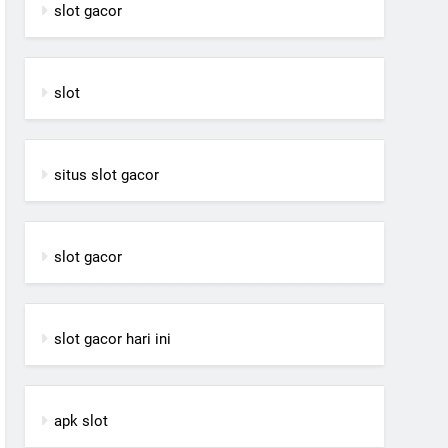
slot gacor
slot
situs slot gacor
slot gacor
slot gacor hari ini
apk slot