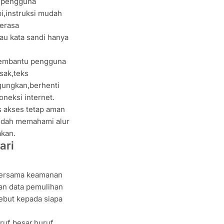
m pengguna
i,instruksi mudah
terasa
au kata sandi hanya
 membantu pengguna
sak,teks
ngungkan,berhenti
neksi internet.
s akses tetap aman
mudah memahami alur
akan.
ari
 bersama keamanan
dan data pemulihan
ebut kepada siapa
ruf besar,huruf