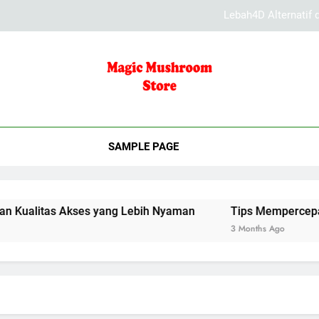
Lebah4D Alternatif
Tips Mempercepat Akses Saat Membuka Slot L
Cara Mengatas
ic Mushroom Store
Slot Lebah4D dan Pe
hroom Store Menawarkan Berbagai Produk Jamur Berkualitas
Lebah4D Alternatif
SAMPLE PAGE
Tips Mempercepat Akses Saat Membuka Slot L
Cara Mengatas
s Akses yang Lebih Nyaman
Tips Mempercepat Akses Sa
3 Months Ago