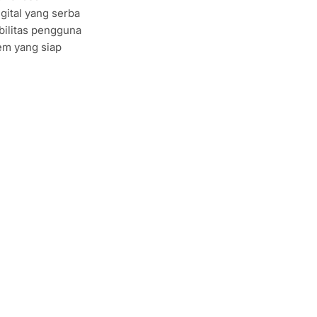
gital yang serba
ilitas pengguna
tem yang siap