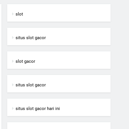
slot
situs slot gacor
slot gacor
situs slot gacor
situs slot gacor hari ini