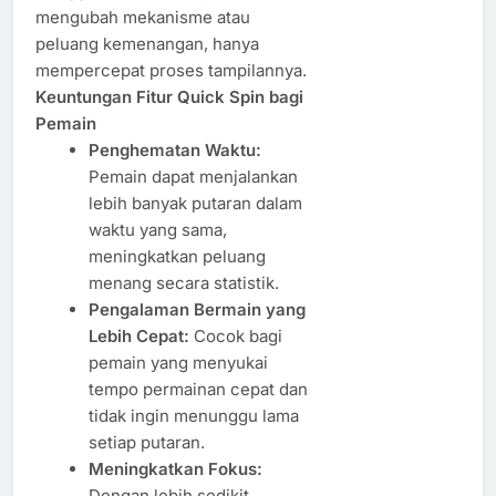
mengubah mekanisme atau
peluang kemenangan, hanya
mempercepat proses tampilannya.
Keuntungan Fitur Quick Spin bagi
Pemain
Penghematan Waktu:
Pemain dapat menjalankan
lebih banyak putaran dalam
waktu yang sama,
meningkatkan peluang
menang secara statistik.
Pengalaman Bermain yang
Lebih Cepat:
Cocok bagi
pemain yang menyukai
tempo permainan cepat dan
tidak ingin menunggu lama
setiap putaran.
Meningkatkan Fokus:
Dengan lebih sedikit