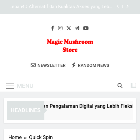
Skip
Lebah4D Alternatif dan Kualitas Akses yang Lebih
Nyaman
to
content
Tips Mempercepat Akses Saat Membuka Slot
Lebah4D agar Pengalaman Lebih Lancar
Cara Mengatasi Hambatan Akses pada LAE138
Login
Slot Lebah4D dan Pengalaman Digital yang Lebih
Fleksibel
Magic
Lebah4D Alternatif dan Kualitas Akses yang Lebih
Magic Mushroom Store Menawarkan
Nyaman
NEWSLETTER
RANDOM NEWS
Mushroom
Berbagai Produk Jamur Berkualitas
Tips Mempercepat Akses Saat Membuka Slot
Untuk Pengalaman Unik Dan Aman.
Lebah4D agar Pengalaman Lebih Lancar
Store
MENU
Cara Mengatasi Hambatan Akses pada LAE138
Login
Slot Lebah4D dan Pengalaman Digital yang Lebih Fleksibel
HEADLINES
3 Months Ago
Home
Quick Spin