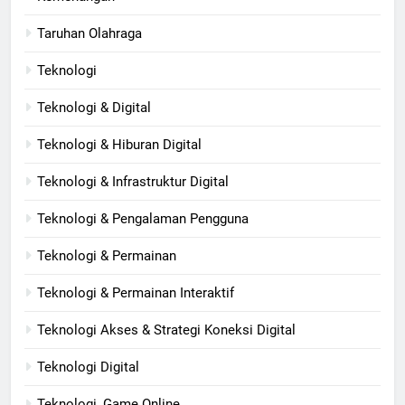
Taruhan Olahraga
Teknologi
Teknologi & Digital
Teknologi & Hiburan Digital
Teknologi & Infrastruktur Digital
Teknologi & Pengalaman Pengguna
Teknologi & Permainan
Teknologi & Permainan Interaktif
Teknologi Akses & Strategi Koneksi Digital
Teknologi Digital
Teknologi, Game Online