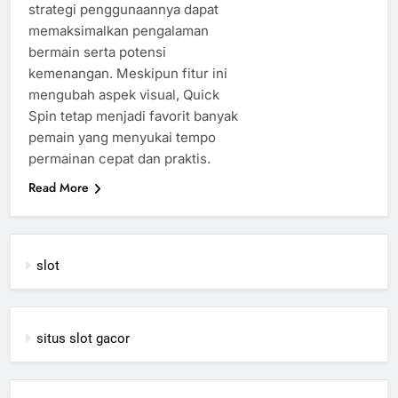
strategi penggunaannya dapat
memaksimalkan pengalaman
bermain serta potensi
kemenangan. Meskipun fitur ini
mengubah aspek visual, Quick
Spin tetap menjadi favorit banyak
pemain yang menyukai tempo
permainan cepat dan praktis.
Read More
slot
situs slot gacor