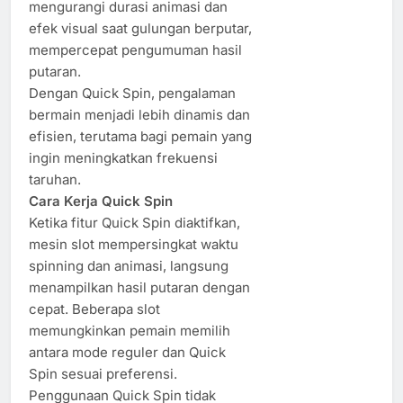
mengurangi durasi animasi dan
efek visual saat gulungan berputar,
mempercepat pengumuman hasil
putaran.
Dengan Quick Spin, pengalaman
bermain menjadi lebih dinamis dan
efisien, terutama bagi pemain yang
ingin meningkatkan frekuensi
taruhan.
Cara Kerja Quick Spin
Ketika fitur Quick Spin diaktifkan,
mesin slot mempersingkat waktu
spinning dan animasi, langsung
menampilkan hasil putaran dengan
cepat. Beberapa slot
memungkinkan pemain memilih
antara mode reguler dan Quick
Spin sesuai preferensi.
Penggunaan Quick Spin tidak