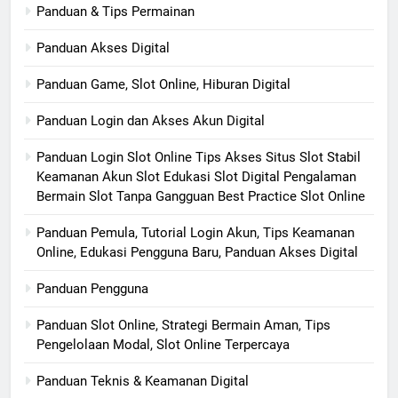
Panduan & Tips Permainan
Panduan Akses Digital
Panduan Game, Slot Online, Hiburan Digital
Panduan Login dan Akses Akun Digital
Panduan Login Slot Online Tips Akses Situs Slot Stabil
Keamanan Akun Slot Edukasi Slot Digital Pengalaman
Bermain Slot Tanpa Gangguan Best Practice Slot Online
Panduan Pemula, Tutorial Login Akun, Tips Keamanan
Online, Edukasi Pengguna Baru, Panduan Akses Digital
Panduan Pengguna
Panduan Slot Online, Strategi Bermain Aman, Tips
Pengelolaan Modal, Slot Online Terpercaya
Panduan Teknis & Keamanan Digital