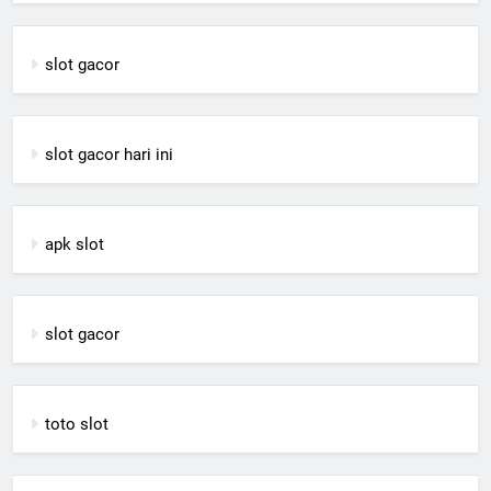
slot gacor
slot gacor hari ini
apk slot
slot gacor
toto slot