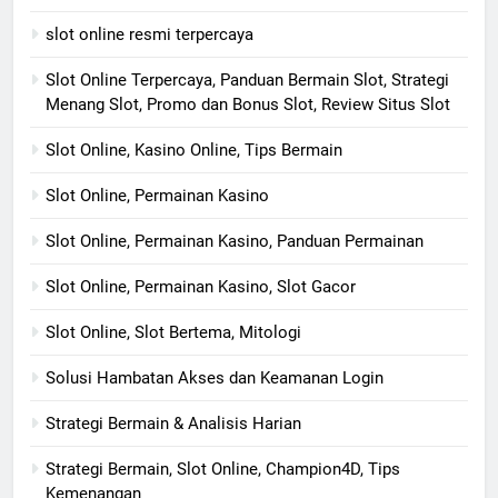
slot online resmi terpercaya
Slot Online Terpercaya, Panduan Bermain Slot, Strategi
Menang Slot, Promo dan Bonus Slot, Review Situs Slot
Slot Online, Kasino Online, Tips Bermain
Slot Online, Permainan Kasino
Slot Online, Permainan Kasino, Panduan Permainan
Slot Online, Permainan Kasino, Slot Gacor
Slot Online, Slot Bertema, Mitologi
Solusi Hambatan Akses dan Keamanan Login
Strategi Bermain & Analisis Harian
Strategi Bermain, Slot Online, Champion4D, Tips
Kemenangan