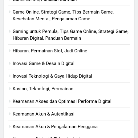
Game Online, Strategi Game, Tips Bermain Game,
Kesehatan Mental, Pengalaman Game
Gaming untuk Pemula, Tips Game Online, Strategi Game,
Hiburan Digital, Panduan Bermain
Hiburan, Permainan Slot, Judi Online
Inovasi Game & Desain Digital
Inovasi Teknologi & Gaya Hidup Digital
Kasino, Teknologi, Permainan
Keamanan Akses dan Optimasi Performa Digital
Keamanan Akun & Autentikasi
Keamanan Akun & Pengalaman Pengguna