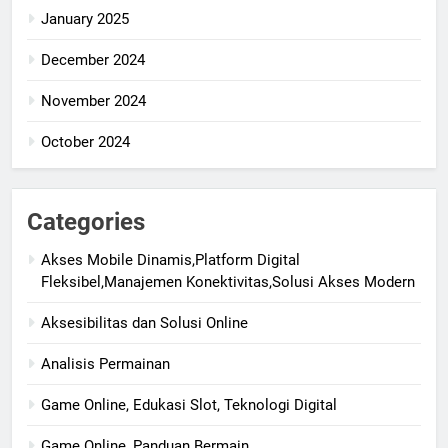
January 2025
December 2024
November 2024
October 2024
Categories
Akses Mobile Dinamis,Platform Digital
Fleksibel,Manajemen Konektivitas,Solusi Akses Modern
Aksesibilitas dan Solusi Online
Analisis Permainan
Game Online, Edukasi Slot, Teknologi Digital
Game Online, Panduan Bermain