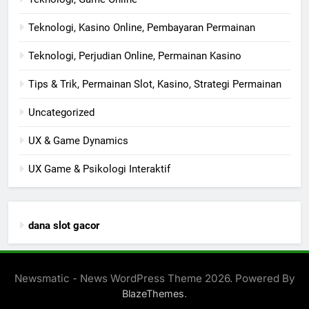
Teknologi, Kasino Online, Pembayaran Permainan
Teknologi, Perjudian Online, Permainan Kasino
Tips & Trik, Permainan Slot, Kasino, Strategi Permainan
Uncategorized
UX & Game Dynamics
UX Game & Psikologi Interaktif
dana slot gacor
Newsmatic - News WordPress Theme 2026. Powered By
.
BlazeThemes