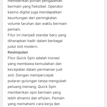
memberikan pilihan pengalaman
bermain yang fleksibel. Operator
kasino digital juga mendapatkan
keuntungan dari peningkatan
volume taruhan dan waktu bermain
pemain.
Fitur ini menjadi standar baru yang
diharapkan hadir dalam berbagai
judul slot modern.
Kesimpulan
Fitur Quick Spin adalah inovasi
yang membawa kemudahan dan
kecepatan dalam permainan judi
slot. Dengan mempercepat
putaran gulungan tanpa mengubah
peluang menang, Quick Spin
memberikan opsi bermain yang
lebih dinamis dan efisien. Pemain
yang memahami cara kerja dan