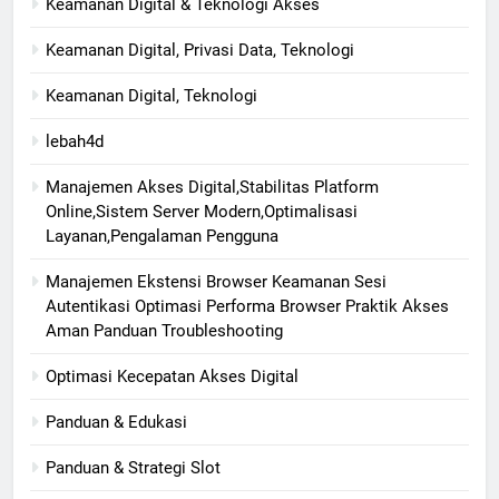
Keamanan Digital & Teknologi Akses
Keamanan Digital, Privasi Data, Teknologi
Keamanan Digital, Teknologi
lebah4d
Manajemen Akses Digital,Stabilitas Platform
Online,Sistem Server Modern,Optimalisasi
Layanan,Pengalaman Pengguna
Manajemen Ekstensi Browser Keamanan Sesi
Autentikasi Optimasi Performa Browser Praktik Akses
Aman Panduan Troubleshooting
Optimasi Kecepatan Akses Digital
Panduan & Edukasi
Panduan & Strategi Slot