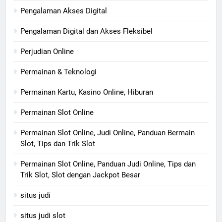
Pengalaman Akses Digital
Pengalaman Digital dan Akses Fleksibel
Perjudian Online
Permainan & Teknologi
Permainan Kartu, Kasino Online, Hiburan
Permainan Slot Online
Permainan Slot Online, Judi Online, Panduan Bermain
Slot, Tips dan Trik Slot
Permainan Slot Online, Panduan Judi Online, Tips dan
Trik Slot, Slot dengan Jackpot Besar
situs judi
situs judi slot