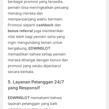
berbagai promosi yang tersedia,
pemain bisa meningkatkan peluang
menang mereka dan
memperpanjang waktu bermain.
Promosi seperti
cashback
dan
bonus referral
juga memberikan
nilai lebih bagi pemain setia yang
ingin mengundang teman untuk
bergabung.
EDWINSLOT
memastikan bahwa setiap pemain
merasa dihargai dengan bonus dan
promosi yang selalu diperbarui
secara berkala.
5.
Layanan Pelanggan 24/7
yang Responsif
EDWINSLOT
memahami bahwa
layanan pelanggan yang baik