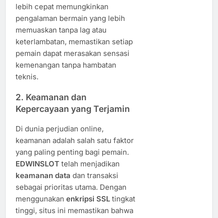
lebih cepat memungkinkan
pengalaman bermain yang lebih
memuaskan tanpa lag atau
keterlambatan, memastikan setiap
pemain dapat merasakan sensasi
kemenangan tanpa hambatan
teknis.
2.
Keamanan dan
Kepercayaan yang Terjamin
Di dunia perjudian online,
keamanan adalah salah satu faktor
yang paling penting bagi pemain.
EDWINSLOT
telah menjadikan
keamanan data
dan transaksi
sebagai prioritas utama. Dengan
menggunakan
enkripsi SSL
tingkat
tinggi, situs ini memastikan bahwa