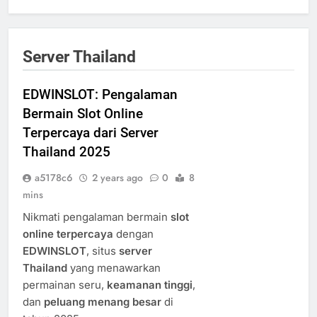
Server Thailand
EDWINSLOT: Pengalaman
Bermain Slot Online
Terpercaya dari Server
Thailand 2025
a5178c6
2 years ago
0
8
mins
Nikmati pengalaman bermain
slot
online terpercaya
dengan
EDWINSLOT
, situs
server
Thailand
yang menawarkan
permainan seru,
keamanan tinggi
,
dan
peluang menang besar
di