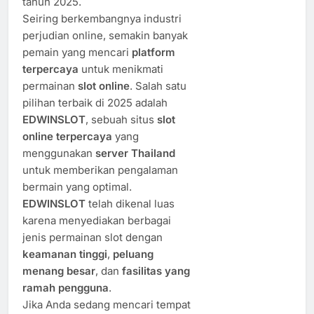
tahun 2025.
Seiring berkembangnya industri
perjudian online, semakin banyak
pemain yang mencari
platform
terpercaya
untuk menikmati
permainan
slot online
. Salah satu
pilihan terbaik di 2025 adalah
EDWINSLOT
, sebuah situs
slot
online terpercaya
yang
menggunakan
server Thailand
untuk memberikan pengalaman
bermain yang optimal.
EDWINSLOT
telah dikenal luas
karena menyediakan berbagai
jenis permainan slot dengan
keamanan tinggi
,
peluang
menang besar
, dan
fasilitas yang
ramah pengguna
.
Jika Anda sedang mencari tempat