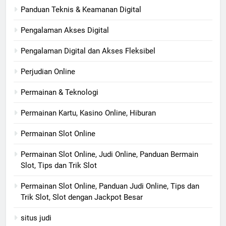
Panduan Teknis & Keamanan Digital
Pengalaman Akses Digital
Pengalaman Digital dan Akses Fleksibel
Perjudian Online
Permainan & Teknologi
Permainan Kartu, Kasino Online, Hiburan
Permainan Slot Online
Permainan Slot Online, Judi Online, Panduan Bermain
Slot, Tips dan Trik Slot
Permainan Slot Online, Panduan Judi Online, Tips dan
Trik Slot, Slot dengan Jackpot Besar
situs judi