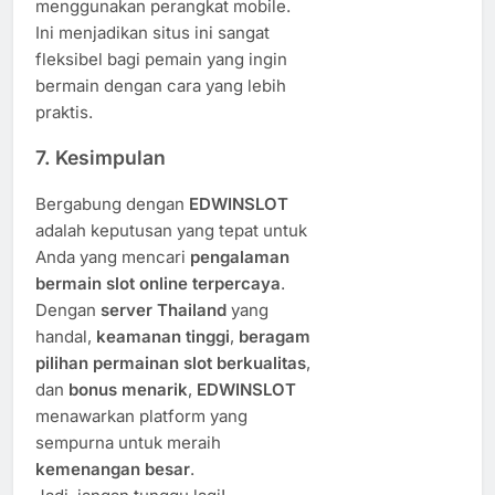
menggunakan perangkat mobile.
Ini menjadikan situs ini sangat
fleksibel bagi pemain yang ingin
bermain dengan cara yang lebih
praktis.
7.
Kesimpulan
Bergabung dengan
EDWINSLOT
adalah keputusan yang tepat untuk
Anda yang mencari
pengalaman
bermain slot online terpercaya
.
Dengan
server Thailand
yang
handal,
keamanan tinggi
,
beragam
pilihan permainan slot berkualitas
,
dan
bonus menarik
,
EDWINSLOT
menawarkan platform yang
sempurna untuk meraih
kemenangan besar
.