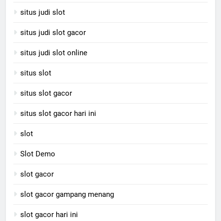
situs judi slot
situs judi slot gacor
situs judi slot online
situs slot
situs slot gacor
situs slot gacor hari ini
slot
Slot Demo
slot gacor
slot gacor gampang menang
slot gacor hari ini