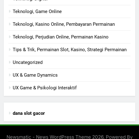
Teknologi, Game Online
Teknologi, Kasino Online, Pembayaran Permainan
Teknologi, Perjudian Online, Permainan Kasino
Tips & Trik, Permainan Slot, Kasino, Strategi Permainan
Uncategorized
UX & Game Dynamics
UX Game & Psikologi Interaktif
dana slot gacor
Newsmatic - News WordPress Theme 2026. Powered By