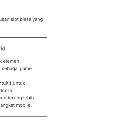
san slot biasa yang
id
ak elemen
t sebagai game
tuitif untuk
dcore.
enderung lebih
rangkat mobile.