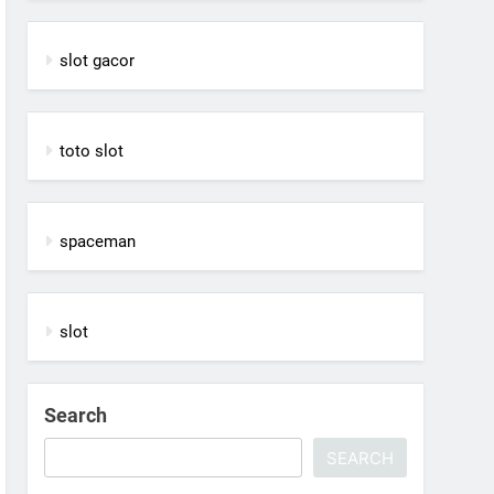
slot gacor
toto slot
spaceman
slot
Search
SEARCH