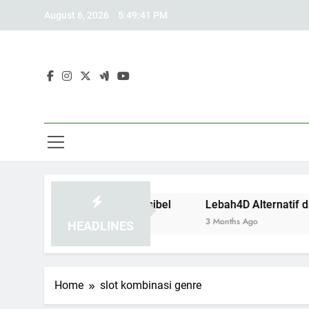
Skip
August 6, 2026
5:49:42 PM
to
content
Mag
Magic Mus
l yang Lebih Fleksibel
Lebah4D Alternatif dan Kualita
3 Months Ago
HEADLINES
Home
slot kombinasi genre