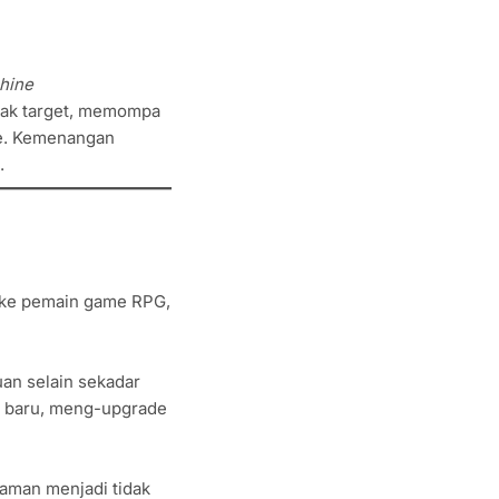
hine
bak target, memompa
me. Kemenangan
.
ke pemain game RPG,
an selain sekadar
 baru, meng-upgrade
laman menjadi tidak