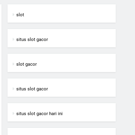
slot
situs slot gacor
slot gacor
situs slot gacor
situs slot gacor hari ini