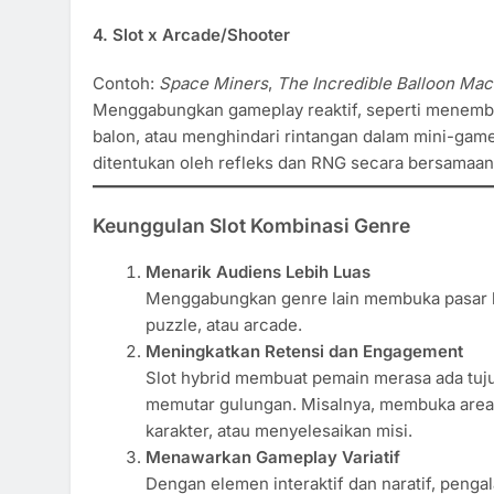
4.
Slot x Arcade/Shooter
Contoh:
Space Miners
,
The Incredible Balloon Mac
Menggabungkan gameplay reaktif, seperti menem
balon, atau menghindari rintangan dalam mini-ga
ditentukan oleh refleks dan RNG secara bersamaan
Keunggulan Slot Kombinasi Genre
Menarik Audiens Lebih Luas
Menggabungkan genre lain membuka pasar 
puzzle, atau arcade.
Meningkatkan Retensi dan Engagement
Slot hybrid membuat pemain merasa ada tuju
memutar gulungan. Misalnya, membuka area
karakter, atau menyelesaikan misi.
Menawarkan Gameplay Variatif
Dengan elemen interaktif dan naratif, penga