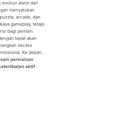
 evolusi alami dari
engan menyatukan
puzzle, arcade, dan
kaya gameplay, tetapi
nsi bagi pemain.
engan tepat akan
nangkan secara
emosional. Ke depan,
esain permainan
terlibatan aktif