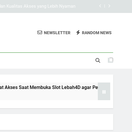
 dan Kualitas Akses yang Lebih Nyaman
ebah4D agar Pengalaman Lebih Lancar
i Hambatan Akses pada LAE138 Login
NEWSLETTER
RANDOM NEWS
ngalaman Digital yang Lebih Fleksibel
 Untuk Pengalaman Unik Dan Aman.
 dan Kualitas Akses yang Lebih Nyaman
ebah4D agar Pengalaman Lebih Lancar
i Hambatan Akses pada LAE138 Login
at Membuka Slot Lebah4D agar Pengalaman Lebih Lancar