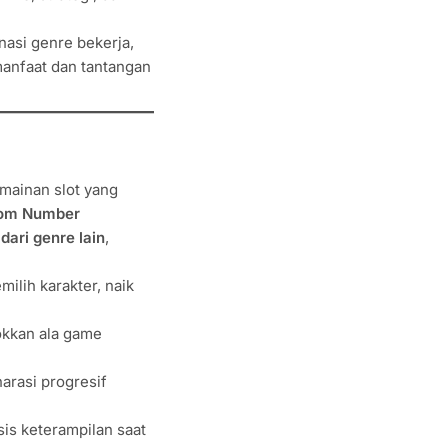
nasi genre bekerja,
manfaat dan tantangan
rmainan slot yang
om Number
dari genre lain
,
ilih karakter, naik
okkan ala game
arasi progresif
is keterampilan saat