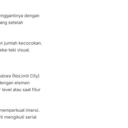
menggantinya dengan
lang setelah
an jumlah kecocokan.
ka-teki visual.
adows
(NoLimit City)
 dengan elemen
evel atau saat fitur
g memperkuat imersi.
i mengikuti serial