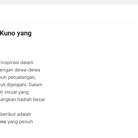
 Kuno yang
inspirasi dalam
Dengan dewa-dewa
nuh petualangan,
k dijelajahi. Dalam
i visual yang
angkan hadiah besar
berikut adalah
uno
yang penuh