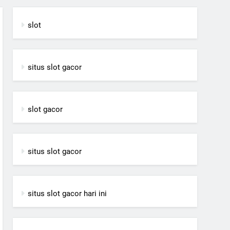
slot
situs slot gacor
slot gacor
situs slot gacor
situs slot gacor hari ini