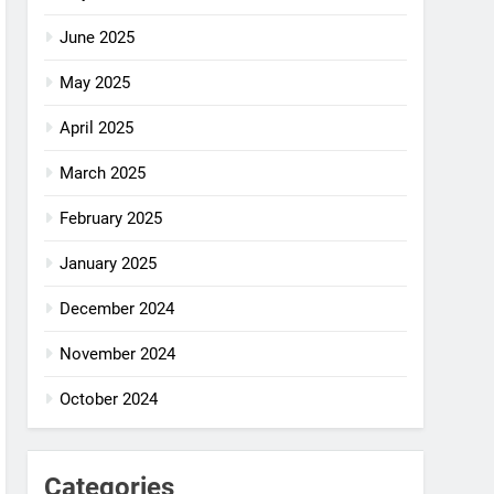
June 2025
May 2025
April 2025
March 2025
February 2025
January 2025
December 2024
November 2024
October 2024
Categories