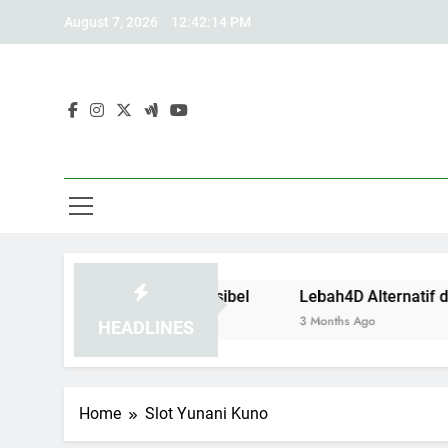
Skip
August 7, 2026
12:42:15 PM
to
content
Mag
Magic Mus
l yang Lebih Fleksibel
Lebah4D Alternatif dan Kualita
3 Months Ago
HEADLINES
Home
Slot Yunani Kuno