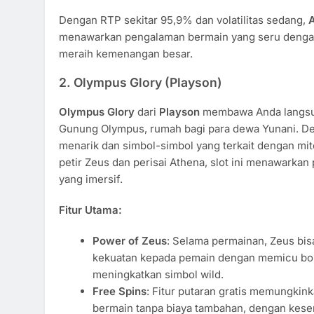
Dengan RTP sekitar 95,9% dan volatilitas sedang,
A
menawarkan pengalaman bermain yang seru denga
meraih kemenangan besar.
2. Olympus Glory (Playson)
Olympus Glory
dari
Playson
membawa Anda langsu
Gunung Olympus, rumah bagi para dewa Yunani. D
menarik dan simbol-simbol yang terkait dengan mito
petir Zeus dan perisai Athena, slot ini menawarka
yang imersif.
Fitur Utama:
Power of Zeus
: Selama permainan, Zeus bi
kekuatan kepada pemain dengan memicu bo
meningkatkan simbol wild.
Free Spins
: Fitur putaran gratis memungkin
bermain tanpa biaya tambahan, dengan kes