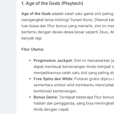
1. Age of the Gods (Playtech)
Age of the Gods
adalah salah satu game slot paling
mengangkat tema mitologi Yunani Kuno. Dikenal ka
luar biasa dan fitur bonus yang menarik, slot ini
bertemu dengan dewa-dewa besar seperti Zeus, At
banyak lagi.
Fitur Utama:
Progressive Jackpot
: Slot ini menawarkan j
dapat membuat kemenangan Anda menjadi sa
menjadikannya salah satu slot yang paling di
Free Spins dan Wilds
: Putaran gratis dipicu 
sementara simbol wild membantu menciptak
kombinasi kemenangan.
Bonus Game
: Terdapat beberapa fitur bonus,
hadiah dan pengganda, yang bisa meningka
Anda dengan cepat.