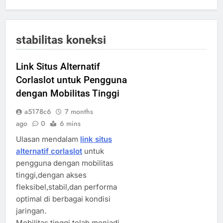
stabilitas koneksi
Link Situs Alternatif
Corlaslot untuk Pengguna
dengan Mobilitas Tinggi
a5178c6
7 months
ago
0
6 mins
Ulasan mendalam
link situs
alternatif corlaslot
untuk
pengguna dengan mobilitas
tinggi,dengan akses
fleksibel,stabil,dan performa
optimal di berbagai kondisi
jaringan.
Mobilitas tinggi telah menjadi