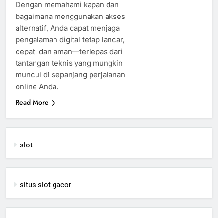
Dengan memahami kapan dan
bagaimana menggunakan akses
alternatif, Anda dapat menjaga
pengalaman digital tetap lancar,
cepat, dan aman—terlepas dari
tantangan teknis yang mungkin
muncul di sepanjang perjalanan
online Anda.
Read More
slot
situs slot gacor