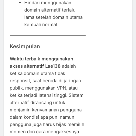
Hindari menggunakan
domain alternatif terlalu
lama setelah domain utama
kembali normal
Kesimpulan
Waktu terbaik menggunakan
akses alternatif Lae138
adalah
ketika domain utama tidak
responsif, saat berada di jaringan
publik, menggunakan VPN, atau
ketika terjadi latensi tinggi. Sistem
alternatif dirancang untuk
menjamin kenyamanan pengguna
dalam kondisi apa pun, namun
pengguna juga harus bijak memilih
momen dan cara mengaksesnya.