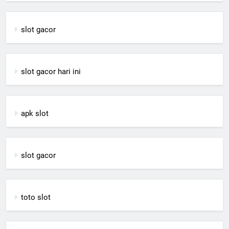
slot gacor
slot gacor hari ini
apk slot
slot gacor
toto slot