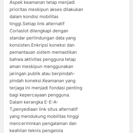
Aspek keamanan tetap menjadi
prioritas meskipun akses dilakukan
dalam kondisi mobilitas
tinggi.Setiap link alternatif
Corlaslot dilengkapi dengan
standar perlindungan data yang
konsisten.Enkripsi koneksi dan
pemantauan sistem memastikan
bahwa aktivitas pengguna tetap
aman meskipun menggunakan
jaringan publik atau berpindah-
pindah koneksi.Keamanan yang
terjaga ini menjadi fondasi penting
bagi kepercayaan pengguna.
Dalam kerangka E-E-A-
T,penyediaan link situs alternatif
yang mendukung mobilitas tinggi
mencerminkan pengalaman dan
keahlian teknis pengelola