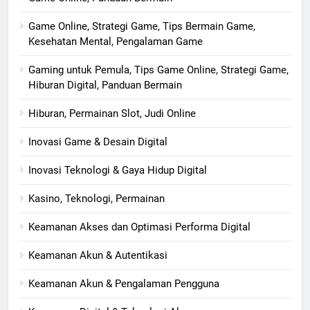
Game Online, Strategi Game, Tips Bermain Game,
Kesehatan Mental, Pengalaman Game
Gaming untuk Pemula, Tips Game Online, Strategi Game,
Hiburan Digital, Panduan Bermain
Hiburan, Permainan Slot, Judi Online
Inovasi Game & Desain Digital
Inovasi Teknologi & Gaya Hidup Digital
Kasino, Teknologi, Permainan
Keamanan Akses dan Optimasi Performa Digital
Keamanan Akun & Autentikasi
Keamanan Akun & Pengalaman Pengguna