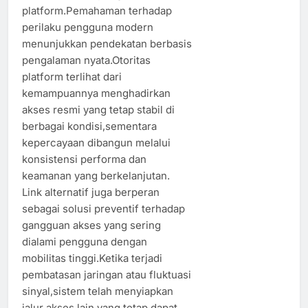
platform.Pemahaman terhadap
perilaku pengguna modern
menunjukkan pendekatan berbasis
pengalaman nyata.Otoritas
platform terlihat dari
kemampuannya menghadirkan
akses resmi yang tetap stabil di
berbagai kondisi,sementara
kepercayaan dibangun melalui
konsistensi performa dan
keamanan yang berkelanjutan.
Link alternatif juga berperan
sebagai solusi preventif terhadap
gangguan akses yang sering
dialami pengguna dengan
mobilitas tinggi.Ketika terjadi
pembatasan jaringan atau fluktuasi
sinyal,sistem telah menyiapkan
jalur akses lain yang tetap dapat