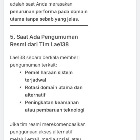
adalah saat Anda merasakan
penurunan performa pada domain
utama tanpa sebab yang jelas.
5. Saat Ada Pengumuman
Resmi dari Tim Lae138
Lae138 secara berkala memberi
pengumuman terkait:
Pemeliharaan sistem
terjadwal
Rotasi domain utama dan
alternatif
Peningkatan keamanan
atau pembaruan teknologi
Jika tim resmi merekomendasikan
penggunaan akses alternatif
melalui email, media sosial, atau