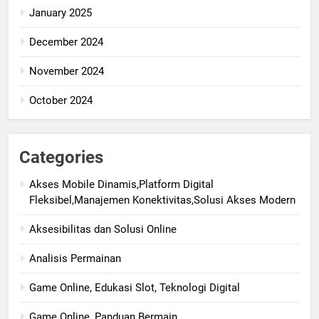
January 2025
December 2024
November 2024
October 2024
Categories
Akses Mobile Dinamis,Platform Digital
Fleksibel,Manajemen Konektivitas,Solusi Akses Modern
Aksesibilitas dan Solusi Online
Analisis Permainan
Game Online, Edukasi Slot, Teknologi Digital
Game Online, Panduan Bermain