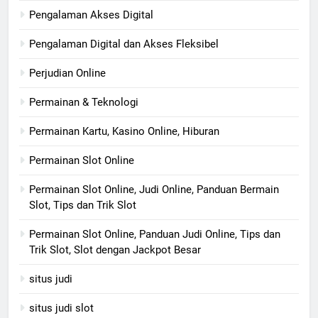
Pengalaman Akses Digital
Pengalaman Digital dan Akses Fleksibel
Perjudian Online
Permainan & Teknologi
Permainan Kartu, Kasino Online, Hiburan
Permainan Slot Online
Permainan Slot Online, Judi Online, Panduan Bermain
Slot, Tips dan Trik Slot
Permainan Slot Online, Panduan Judi Online, Tips dan
Trik Slot, Slot dengan Jackpot Besar
situs judi
situs judi slot