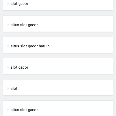
slot gacor
situs slot gacor
situs slot gacor hari ini
slot gacor
slot
situs slot gacor