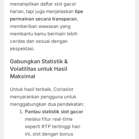
menampilkan daftar slot gacor
harian, tapi juga menjelaskan
tipe
permainan secara transparan
,
memberikan wawasan yang
membantu kamu bermain lebih
cerdas dan sesuai dengan
ekspektasi.
Gabungkan Statistik &
Volatilitas untuk Hasil
Maksimal
Untuk hasil terbaik, Corlaslot
menyarankan pengguna untuk
menggabungkan dua pendekatan:
Pantau statistik slot gacor
melalui fitur real-time
seperti RTP tertinggi hari
ini, slot dengan bonus