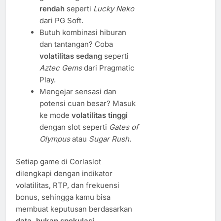
rendah
seperti
Lucky Neko
dari PG Soft.
Butuh kombinasi hiburan
dan tantangan? Coba
volatilitas sedang
seperti
Aztec Gems
dari Pragmatic
Play.
Mengejar sensasi dan
potensi cuan besar? Masuk
ke mode
volatilitas tinggi
dengan slot seperti
Gates of
Olympus
atau
Sugar Rush
.
Setiap game di Corlaslot
dilengkapi dengan indikator
volatilitas, RTP, dan frekuensi
bonus, sehingga kamu bisa
membuat keputusan berdasarkan
data, bukan spekulasi
.