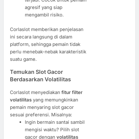
agresif yang siap
mengambil risiko.
Corlaslot memberikan penjelasan
ini secara langsung di dalam
platform, sehingga pemain tidak
perlu menebak-nebak karakteristik
suatu game.
Temukan Slot Gacor
Berdasarkan Volatilitas
Corlaslot menyediakan
fitur filter
volatilitas
yang memungkinkan
pemain menyaring slot gacor
sesuai preferensi. Misalnya:
Ingin bermain santai sambil
mengisi waktu? Pilih slot
gacor dengan
volatilitas