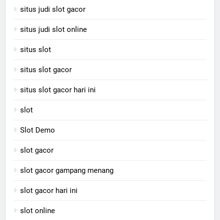
situs judi slot gacor
situs judi slot online
situs slot
situs slot gacor
situs slot gacor hari ini
slot
Slot Demo
slot gacor
slot gacor gampang menang
slot gacor hari ini
slot online