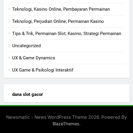
Teknologi, Kasino Online, Pembayaran Permainan
Teknologi, Perjudian Online, Permainan Kasino
Tips & Trik, Permainan Slot, Kasino, Strategi Permainan
Uncategorized
UX & Game Dynamics
UX Game & Psikologi Interaktif
dana slot gacor
Newsmatic - News WordPress Theme 2026. Powered By
.
BlazeThemes