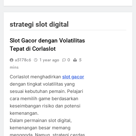
strategi slot digital
Slot Gacor dengan Volatilitas
Tepat di Corlaslot
a5178c6
1 year ago
0
5
mins
Corlaslot menghadirkan
slot gacor
dengan tingkat volatilitas yang
sesuai kebutuhan pemain. Pelajari
cara memilih game berdasarkan
keseimbangan risiko dan potensi
kemenangan.
Dalam permainan slot digital,
kemenangan besar memang
menggoda. Namun, strategi cerdas