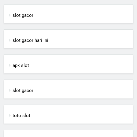
slot gacor
slot gacor hari ini
apk slot
slot gacor
toto slot