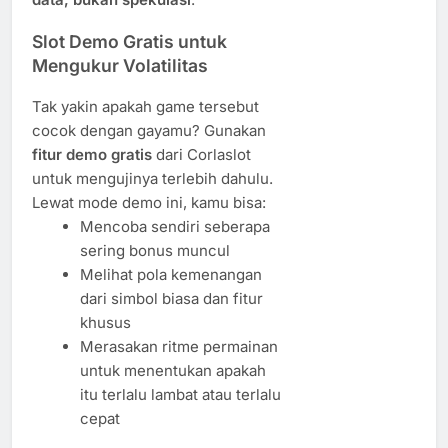
Slot Demo Gratis untuk
Mengukur Volatilitas
Tak yakin apakah game tersebut
cocok dengan gayamu? Gunakan
fitur demo gratis
dari Corlaslot
untuk mengujinya terlebih dahulu.
Lewat mode demo ini, kamu bisa:
Mencoba sendiri seberapa
sering bonus muncul
Melihat pola kemenangan
dari simbol biasa dan fitur
khusus
Merasakan ritme permainan
untuk menentukan apakah
itu terlalu lambat atau terlalu
cepat