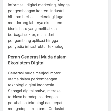
informasi, digital marketing, hingga
pengembangan konten. Industri
hiburan berbasis teknologi juga
mendorong lahirnya ekosistem
bisnis baru yang melibatkan
berbagai sektor, mulai dari
pengembang aplikasi hingga
penyedia infrastruktur teknologi.
Peran Generasi Muda dalam
Ekosistem Digital
Generasi muda menjadi motor
utama dalam perkembangan
teknologi digital Indonesia.
Sebagai digital native, mereka
terbiasa beradaptasi dengan
perubahan teknologi dan cepat
mengadopsi tren baru. Corlaslot