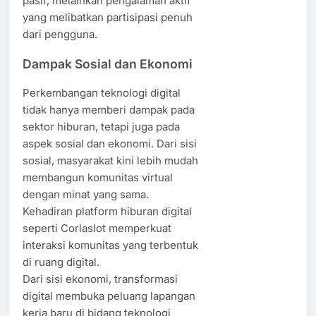
pasif, melainkan pengalaman aktif
yang melibatkan partisipasi penuh
dari pengguna.
Dampak Sosial dan Ekonomi
Perkembangan teknologi digital
tidak hanya memberi dampak pada
sektor hiburan, tetapi juga pada
aspek sosial dan ekonomi. Dari sisi
sosial, masyarakat kini lebih mudah
membangun komunitas virtual
dengan minat yang sama.
Kehadiran platform hiburan digital
seperti Corlaslot memperkuat
interaksi komunitas yang terbentuk
di ruang digital.
Dari sisi ekonomi, transformasi
digital membuka peluang lapangan
kerja baru di bidang teknologi