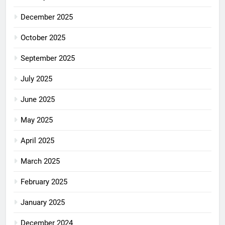
December 2025
October 2025
September 2025
July 2025
June 2025
May 2025
April 2025
March 2025
February 2025
January 2025
December 2024