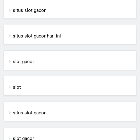
situs slot gacor
situs slot gacor hari ini
slot gacor
slot
situs slot gacor
slot gacor