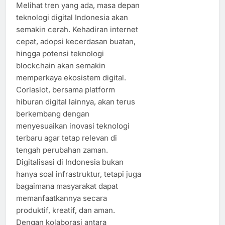
Melihat tren yang ada, masa depan
teknologi digital Indonesia akan
semakin cerah. Kehadiran internet
cepat, adopsi kecerdasan buatan,
hingga potensi teknologi
blockchain akan semakin
memperkaya ekosistem digital.
Corlaslot, bersama platform
hiburan digital lainnya, akan terus
berkembang dengan
menyesuaikan inovasi teknologi
terbaru agar tetap relevan di
tengah perubahan zaman.
Digitalisasi di Indonesia bukan
hanya soal infrastruktur, tetapi juga
bagaimana masyarakat dapat
memanfaatkannya secara
produktif, kreatif, dan aman.
Dengan kolaborasi antara