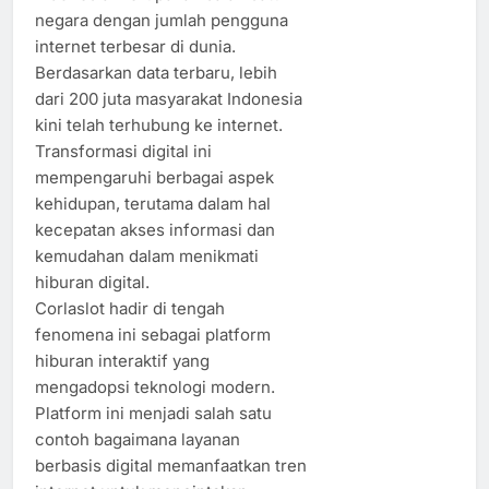
negara dengan jumlah pengguna
internet terbesar di dunia.
Berdasarkan data terbaru, lebih
dari 200 juta masyarakat Indonesia
kini telah terhubung ke internet.
Transformasi digital ini
mempengaruhi berbagai aspek
kehidupan, terutama dalam hal
kecepatan akses informasi dan
kemudahan dalam menikmati
hiburan digital.
Corlaslot hadir di tengah
fenomena ini sebagai platform
hiburan interaktif yang
mengadopsi teknologi modern.
Platform ini menjadi salah satu
contoh bagaimana layanan
berbasis digital memanfaatkan tren