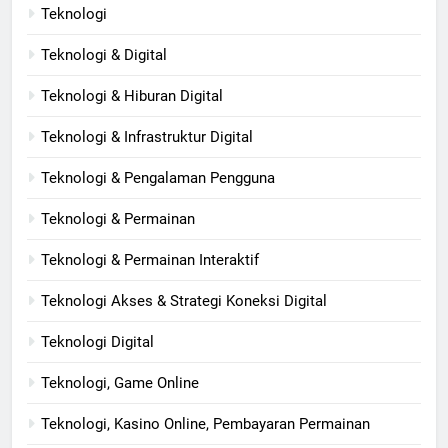
Teknologi
Teknologi & Digital
Teknologi & Hiburan Digital
Teknologi & Infrastruktur Digital
Teknologi & Pengalaman Pengguna
Teknologi & Permainan
Teknologi & Permainan Interaktif
Teknologi Akses & Strategi Koneksi Digital
Teknologi Digital
Teknologi, Game Online
Teknologi, Kasino Online, Pembayaran Permainan