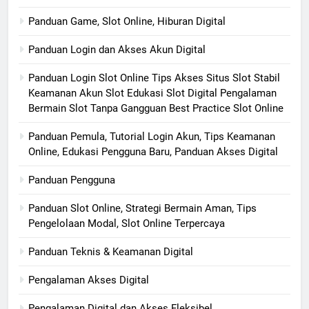
Panduan Game, Slot Online, Hiburan Digital
Panduan Login dan Akses Akun Digital
Panduan Login Slot Online Tips Akses Situs Slot Stabil
Keamanan Akun Slot Edukasi Slot Digital Pengalaman
Bermain Slot Tanpa Gangguan Best Practice Slot Online
Panduan Pemula, Tutorial Login Akun, Tips Keamanan
Online, Edukasi Pengguna Baru, Panduan Akses Digital
Panduan Pengguna
Panduan Slot Online, Strategi Bermain Aman, Tips
Pengelolaan Modal, Slot Online Terpercaya
Panduan Teknis & Keamanan Digital
Pengalaman Akses Digital
Pengalaman Digital dan Akses Fleksibel