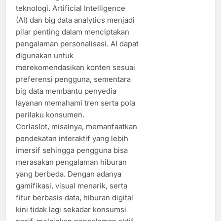
teknologi. Artificial Intelligence
(AI) dan big data analytics menjadi
pilar penting dalam menciptakan
pengalaman personalisasi. AI dapat
digunakan untuk
merekomendasikan konten sesuai
preferensi pengguna, sementara
big data membantu penyedia
layanan memahami tren serta pola
perilaku konsumen.
Corlaslot, misalnya, memanfaatkan
pendekatan interaktif yang lebih
imersif sehingga pengguna bisa
merasakan pengalaman hiburan
yang berbeda. Dengan adanya
gamifikasi, visual menarik, serta
fitur berbasis data, hiburan digital
kini tidak lagi sekadar konsumsi