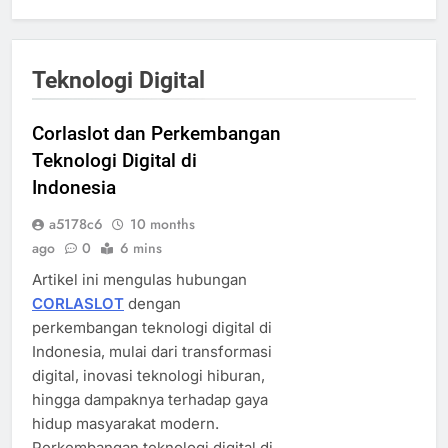
Teknologi Digital
Corlaslot dan Perkembangan
Teknologi Digital di
Indonesia
a5178c6
10 months
ago
0
6 mins
Artikel ini mengulas hubungan
CORLASLOT
dengan
perkembangan teknologi digital di
Indonesia, mulai dari transformasi
digital, inovasi teknologi hiburan,
hingga dampaknya terhadap gaya
hidup masyarakat modern.
Perkembangan teknologi digital di