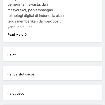
pemerintah, swasta, dan
masyarakat, perkembangan
teknologi digital di Indonesia akan
terus memberikan dampak positif
yang lebih luas.
Read More
slot
situs slot gacor
slot gacor