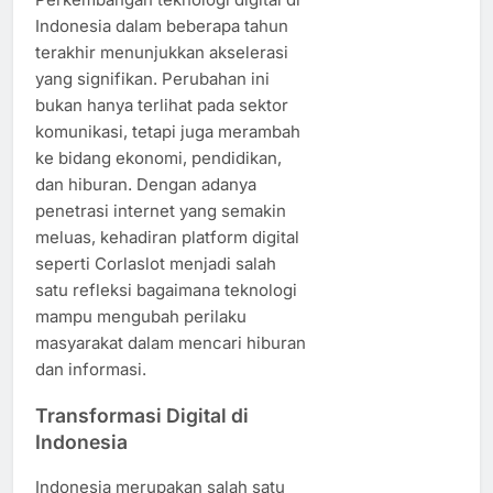
Indonesia dalam beberapa tahun
terakhir menunjukkan akselerasi
yang signifikan. Perubahan ini
bukan hanya terlihat pada sektor
komunikasi, tetapi juga merambah
ke bidang ekonomi, pendidikan,
dan hiburan. Dengan adanya
penetrasi internet yang semakin
meluas, kehadiran platform digital
seperti Corlaslot menjadi salah
satu refleksi bagaimana teknologi
mampu mengubah perilaku
masyarakat dalam mencari hiburan
dan informasi.
Transformasi Digital di
Indonesia
Indonesia merupakan salah satu