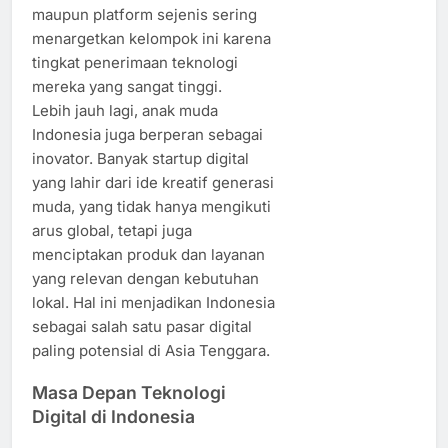
maupun platform sejenis sering
menargetkan kelompok ini karena
tingkat penerimaan teknologi
mereka yang sangat tinggi.
Lebih jauh lagi, anak muda
Indonesia juga berperan sebagai
inovator. Banyak startup digital
yang lahir dari ide kreatif generasi
muda, yang tidak hanya mengikuti
arus global, tetapi juga
menciptakan produk dan layanan
yang relevan dengan kebutuhan
lokal. Hal ini menjadikan Indonesia
sebagai salah satu pasar digital
paling potensial di Asia Tenggara.
Masa Depan Teknologi
Digital di Indonesia