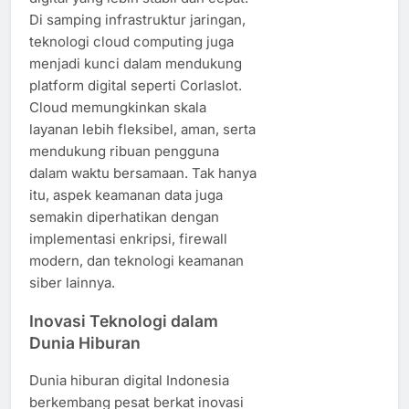
Di samping infrastruktur jaringan,
teknologi cloud computing juga
menjadi kunci dalam mendukung
platform digital seperti Corlaslot.
Cloud memungkinkan skala
layanan lebih fleksibel, aman, serta
mendukung ribuan pengguna
dalam waktu bersamaan. Tak hanya
itu, aspek keamanan data juga
semakin diperhatikan dengan
implementasi enkripsi, firewall
modern, dan teknologi keamanan
siber lainnya.
Inovasi Teknologi dalam
Dunia Hiburan
Dunia hiburan digital Indonesia
berkembang pesat berkat inovasi