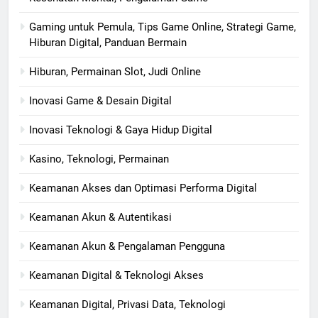
Gaming untuk Pemula, Tips Game Online, Strategi Game,
Hiburan Digital, Panduan Bermain
Hiburan, Permainan Slot, Judi Online
Inovasi Game & Desain Digital
Inovasi Teknologi & Gaya Hidup Digital
Kasino, Teknologi, Permainan
Keamanan Akses dan Optimasi Performa Digital
Keamanan Akun & Autentikasi
Keamanan Akun & Pengalaman Pengguna
Keamanan Digital & Teknologi Akses
Keamanan Digital, Privasi Data, Teknologi