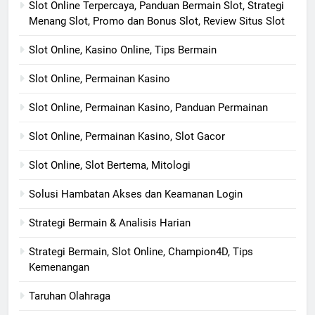
Slot Online Terpercaya, Panduan Bermain Slot, Strategi
Menang Slot, Promo dan Bonus Slot, Review Situs Slot
Slot Online, Kasino Online, Tips Bermain
Slot Online, Permainan Kasino
Slot Online, Permainan Kasino, Panduan Permainan
Slot Online, Permainan Kasino, Slot Gacor
Slot Online, Slot Bertema, Mitologi
Solusi Hambatan Akses dan Keamanan Login
Strategi Bermain & Analisis Harian
Strategi Bermain, Slot Online, Champion4D, Tips
Kemenangan
Taruhan Olahraga