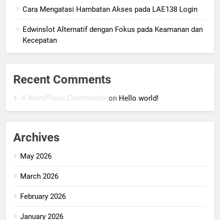
Cara Mengatasi Hambatan Akses pada LAE138 Login
Edwinslot Alternatif dengan Fokus pada Keamanan dan
Kecepatan
Recent Comments
A WordPress Commenter
on
Hello world!
Archives
May 2026
March 2026
February 2026
January 2026