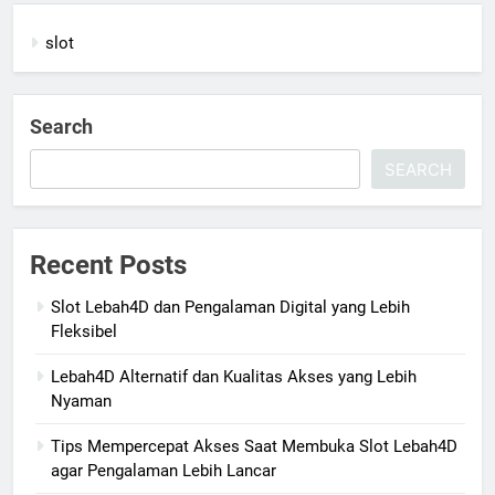
slot
Search
SEARCH
Recent Posts
Slot Lebah4D dan Pengalaman Digital yang Lebih
Fleksibel
Lebah4D Alternatif dan Kualitas Akses yang Lebih
Nyaman
Tips Mempercepat Akses Saat Membuka Slot Lebah4D
agar Pengalaman Lebih Lancar