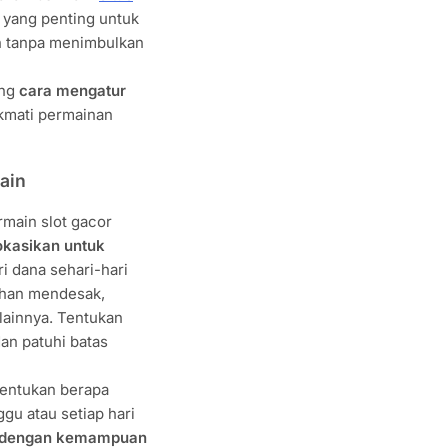
 yang penting untuk
 tanpa menimbulkan
ang
cara mengatur
ikmati permainan
ain
main slot gacor
okasikan untuk
i dana sehari-hari
uhan mendesak,
lainnya. Tentukan
dan patuhi batas
tentukan berapa
gu atau setiap hari
ai dengan kemampuan