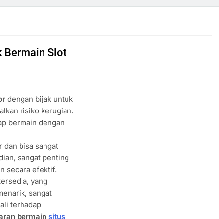
 Bermain Slot
or
dengan bijak untuk
kan risiko kerugian.
etap bermain dengan
r dan bisa sangat
ian, sangat penting
 secara efektif.
ersedia, yang
enarik, sangat
ali terhadap
aran bermain
situs