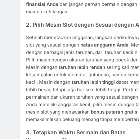
finansial Anda
dan jangan pernah bermain dengan 
mampu kehilangan.
2.
Pilih Mesin Slot dengan Sesuai dengan 
Setelah menetapkan anggaran, langkah berikutnya 
slot yang sesuai dengan
batas anggaran Anda
. Me
dengan berbagai jenis taruhan, dari taruhan kecil h
Pilih mesin dengan ukuran taruhan yang cocok de
Mesin dengan
taruhan lebih rendah
sering kali me
kesempatan untuk memutar gulungan, namun keme
kecil. Mesin dengan
taruhan lebih tinggi
dapat mem
lebih besar, tetapi juga berisiko lebih tinggi. Pert
permainan dan ukuran taruhan yang sesuai dengan 
Anda memiliki anggaran kecil, pilih mesin dengan t
mesin slot yang menawarkan
bonus putaran gratis
memaksimalkan peluang menang tanpa mempertaru
3.
Tetapkan Waktu Bermain dan Batas