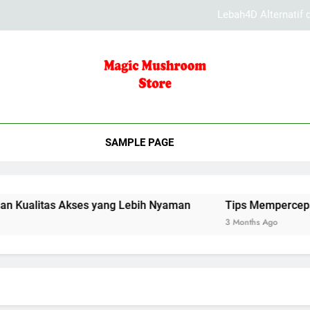
Lebah4D Alternatif
Tips Mempercepat Akses Saat Membuka Slot L
Cara Mengatas
ic Mushroom Store
Slot Lebah4D dan Pe
hroom Store Menawarkan Berbagai Produk Jamur Berkualitas
Lebah4D Alternatif
SAMPLE PAGE
Tips Mempercepat Akses Saat Membuka Slot L
Cara Mengatas
s Akses yang Lebih Nyaman
Tips Mempercepat Akses Sa
3 Months Ago