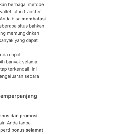
rkan berbagai metode
allet, atau transfer
 Anda bisa
membatasi
Beberapa situs bahkan
ng memungkinkan
banyak yang dapat
Anda dapat
bih banyak selama
p terkendali. Ini
engeluaran secara
Memperpanjang
onus dan promosi
in Anda tanpa
perti
bonus selamat