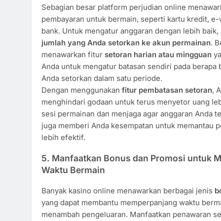
Sebagian besar platform perjudian online menawa
pembayaran untuk bermain, seperti kartu kredit, e-w
bank. Untuk mengatur anggaran dengan lebih baik,
jumlah yang Anda setorkan ke akun permainan
. 
menawarkan fitur
setoran harian atau mingguan
ya
Anda untuk mengatur batasan sendiri pada berapa 
Anda setorkan dalam satu periode.
Dengan menggunakan
fitur pembatasan setoran
, 
menghindari godaan untuk terus menyetor uang le
sesi permainan dan menjaga agar anggaran Anda teta
juga memberi Anda kesempatan untuk memantau p
lebih efektif.
5.
Manfaatkan Bonus dan Promosi untuk 
Waktu Bermain
Banyak kasino online menawarkan berbagai jenis
b
yang dapat membantu memperpanjang waktu berma
menambah pengeluaran. Manfaatkan penawaran se