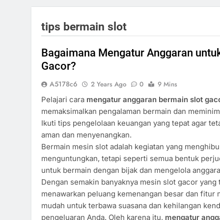
tips bermain slot
Bagaimana Mengatur Anggaran untuk
Gacor?
A5178c6
2 Years Ago
0
9 Mins
Pelajari cara
mengatur anggaran bermain slot gac
memaksimalkan pengalaman bermain dan meminimal
Ikuti tips pengelolaan keuangan yang tepat agar t
aman dan menyenangkan.
Bermain mesin slot adalah kegiatan yang menghibu
menguntungkan, tetapi seperti semua bentuk perjud
untuk bermain dengan bijak dan mengelola anggaran
Dengan semakin banyaknya mesin slot gacor yang t
menawarkan peluang kemenangan besar dan fitur m
mudah untuk terbawa suasana dan kehilangan kend
pengeluaran Anda. Oleh karena itu,
mengatur angg