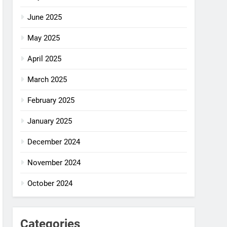
June 2025
May 2025
April 2025
March 2025
February 2025
January 2025
December 2024
November 2024
October 2024
Categories