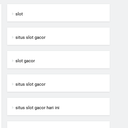
slot
situs slot gacor
slot gacor
situs slot gacor
situs slot gacor hari ini