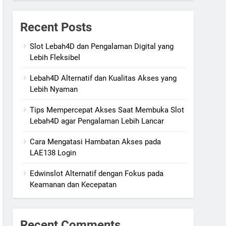
Recent Posts
Slot Lebah4D dan Pengalaman Digital yang
Lebih Fleksibel
Lebah4D Alternatif dan Kualitas Akses yang
Lebih Nyaman
Tips Mempercepat Akses Saat Membuka Slot
Lebah4D agar Pengalaman Lebih Lancar
Cara Mengatasi Hambatan Akses pada
LAE138 Login
Edwinslot Alternatif dengan Fokus pada
Keamanan dan Kecepatan
Recent Comments