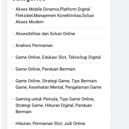
Akses Mobile Dinamis,Platform Digital
Fleksibel,Manajemen Konektivitas,Solusi
Akses Modern
Aksesibilitas dan Solusi Online
Analisis Permainan
Game Online, Edukasi Slot, Teknologi Digital
Game Online, Panduan Bermain
Game Online, Strategi Game, Tips Bermain
Game, Kesehatan Mental, Pengalaman Game
Gaming untuk Pemula, Tips Game Online,
Strategi Game, Hiburan Digital, Panduan
Bermain
Hiburan, Permainan Slot, Judi Online