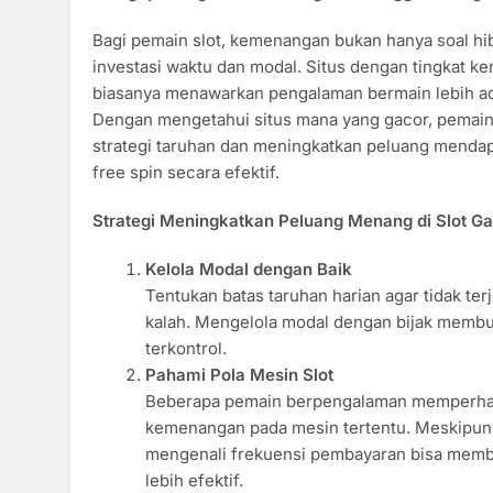
Bagi pemain slot, kemenangan bukan hanya soal hib
investasi waktu dan modal. Situs dengan tingkat k
biasanya menawarkan pengalaman bermain lebih a
Dengan mengetahui situs mana yang gacor, pemain
strategi taruhan dan meningkatkan peluang mendap
free spin secara efektif.
Strategi Meningkatkan Peluang Menang di Slot G
Kelola Modal dengan Baik
Tentukan batas taruhan harian agar tidak ter
kalah. Mengelola modal dengan bijak membu
terkontrol.
Pahami Pola Mesin Slot
Beberapa pemain berpengalaman memperhat
kemenangan pada mesin tertentu. Meskipun s
mengenali frekuensi pembayaran bisa memba
lebih efektif.