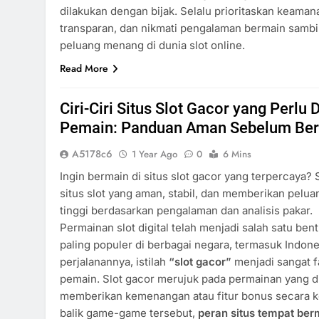
dilakukan dengan bijak. Selalu prioritaskan keamana
transparan, dan nikmati pengalaman bermain sambi
peluang menang di dunia slot online.
Read More
Ciri-Ciri Situs Slot Gacor yang Perlu 
Pemain: Panduan Aman Sebelum Be
A5178c6
1 Year Ago
0
6 Mins
Ingin bermain di situs slot gacor yang terpercaya? S
situs slot yang aman, stabil, dan memberikan pelu
tinggi berdasarkan pengalaman dan analisis pakar.
Permainan slot digital telah menjadi salah satu ben
paling populer di berbagai negara, termasuk Indon
perjalanannya, istilah
“slot gacor”
menjadi sangat fa
pemain. Slot gacor merujuk pada permainan yang d
memberikan kemenangan atau fitur bonus secara k
balik game-game tersebut,
peran situs tempat ber