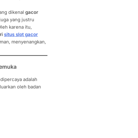
yang dikenal
gacor
 juga yang justru
leh karena itu,
iri
situs slot gacor
 aman, menyenangkan,
rkemuka
a dipercaya adalah
keluarkan oleh badan