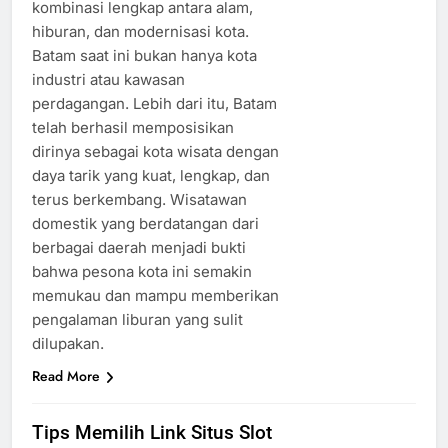
kombinasi lengkap antara alam,
hiburan, dan modernisasi kota.
Batam saat ini bukan hanya kota
industri atau kawasan
perdagangan. Lebih dari itu, Batam
telah berhasil memposisikan
dirinya sebagai kota wisata dengan
daya tarik yang kuat, lengkap, dan
terus berkembang. Wisatawan
domestik yang berdatangan dari
berbagai daerah menjadi bukti
bahwa pesona kota ini semakin
memukau dan mampu memberikan
pengalaman liburan yang sulit
dilupakan.
Read More
Tips Memilih Link Situs Slot