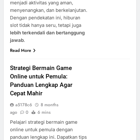
menjadi aktivitas yang aman,
menyenangkan, dan berkelanjutan.
Dengan pendekatan ini, hiburan
slot tidak hanya seru, tetapi juga
lebih terkendali dan bertanggung
jawab
.
Read More
Strategi Bermain Game
Online untuk Pemula:
Panduan Lengkap Agar
Cepat Mahir
a5178c6
8 months
ago
0
6 mins
Pelajari strategi bermain game
online untuk pemula dengan
panduan lengkap ini. Dapatkan tips