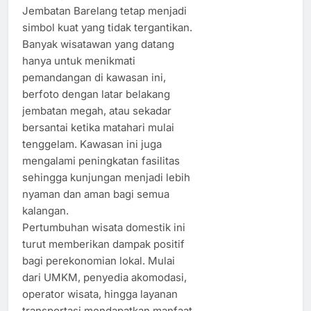
Jembatan Barelang tetap menjadi
simbol kuat yang tidak tergantikan.
Banyak wisatawan yang datang
hanya untuk menikmati
pemandangan di kawasan ini,
berfoto dengan latar belakang
jembatan megah, atau sekadar
bersantai ketika matahari mulai
tenggelam. Kawasan ini juga
mengalami peningkatan fasilitas
sehingga kunjungan menjadi lebih
nyaman dan aman bagi semua
kalangan.
Pertumbuhan wisata domestik ini
turut memberikan dampak positif
bagi perekonomian lokal. Mulai
dari UMKM, penyedia akomodasi,
operator wisata, hingga layanan
transportasi mendapatkan manfaat