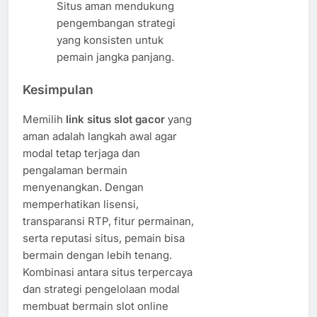
Situs aman mendukung
pengembangan strategi
yang konsisten untuk
pemain jangka panjang.
Kesimpulan
Memilih
link situs slot gacor
yang
aman adalah langkah awal agar
modal tetap terjaga dan
pengalaman bermain
menyenangkan. Dengan
memperhatikan lisensi,
transparansi RTP, fitur permainan,
serta reputasi situs, pemain bisa
bermain dengan lebih tenang.
Kombinasi antara situs terpercaya
dan strategi pengelolaan modal
membuat bermain slot online