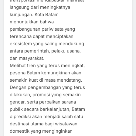
langsung dari meningkatnya
kunjungan. Kota Batam
menunjukkan bahwa
pembangunan pariwisata yang
terencana dapat menciptakan
ekosistem yang saling mendukung
antara pemerintah, pelaku usaha,
dan masyarakat.
Melihat tren yang terus meningkat,
pesona Batam kemungkinan akan
semakin kuat di masa mendatang.
Dengan pengembangan yang terus
dilakukan, promosi yang semakin
gencar, serta perbaikan sarana
publik secara berkelanjutan, Batam
diprediksi akan menjadi salah satu
destinasi utama bagi wisatawan
domestik yang menginginkan