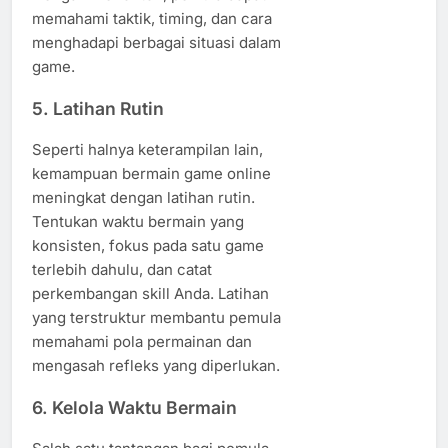
memahami taktik, timing, dan cara
menghadapi berbagai situasi dalam
game.
5. Latihan Rutin
Seperti halnya keterampilan lain,
kemampuan bermain game online
meningkat dengan latihan rutin.
Tentukan waktu bermain yang
konsisten, fokus pada satu game
terlebih dahulu, dan catat
perkembangan skill Anda. Latihan
yang terstruktur membantu pemula
memahami pola permainan dan
mengasah refleks yang diperlukan.
6. Kelola Waktu Bermain