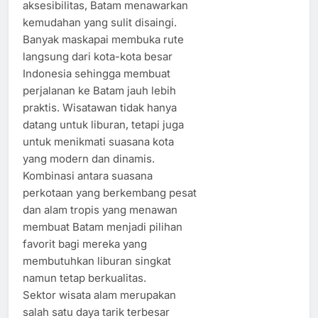
aksesibilitas, Batam menawarkan
kemudahan yang sulit disaingi.
Banyak maskapai membuka rute
langsung dari kota-kota besar
Indonesia sehingga membuat
perjalanan ke Batam jauh lebih
praktis. Wisatawan tidak hanya
datang untuk liburan, tetapi juga
untuk menikmati suasana kota
yang modern dan dinamis.
Kombinasi antara suasana
perkotaan yang berkembang pesat
dan alam tropis yang menawan
membuat Batam menjadi pilihan
favorit bagi mereka yang
membutuhkan liburan singkat
namun tetap berkualitas.
Sektor wisata alam merupakan
salah satu daya tarik terbesar