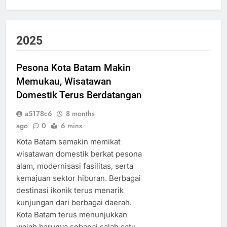
2025
Pesona Kota Batam Makin
Memukau, Wisatawan
Domestik Terus Berdatangan
a5178c6
8 months
ago
0
6 mins
Kota Batam semakin memikat
wisatawan domestik berkat pesona
alam, modernisasi fasilitas, serta
kemajuan sektor hiburan. Berbagai
destinasi ikonik terus menarik
kunjungan dari berbagai daerah.
Kota Batam terus menunjukkan
wajah barunya sebagai salah satu