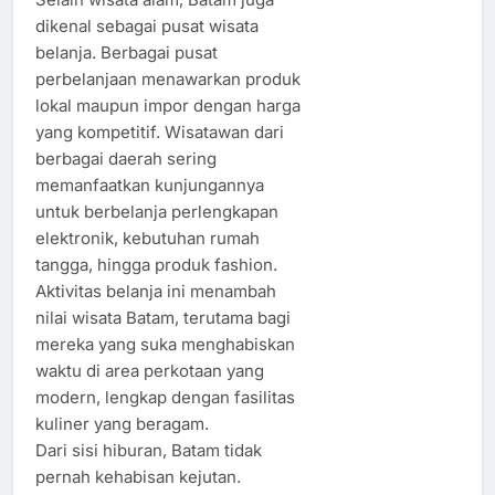
dikenal sebagai pusat wisata
belanja. Berbagai pusat
perbelanjaan menawarkan produk
lokal maupun impor dengan harga
yang kompetitif. Wisatawan dari
berbagai daerah sering
memanfaatkan kunjungannya
untuk berbelanja perlengkapan
elektronik, kebutuhan rumah
tangga, hingga produk fashion.
Aktivitas belanja ini menambah
nilai wisata Batam, terutama bagi
mereka yang suka menghabiskan
waktu di area perkotaan yang
modern, lengkap dengan fasilitas
kuliner yang beragam.
Dari sisi hiburan, Batam tidak
pernah kehabisan kejutan.