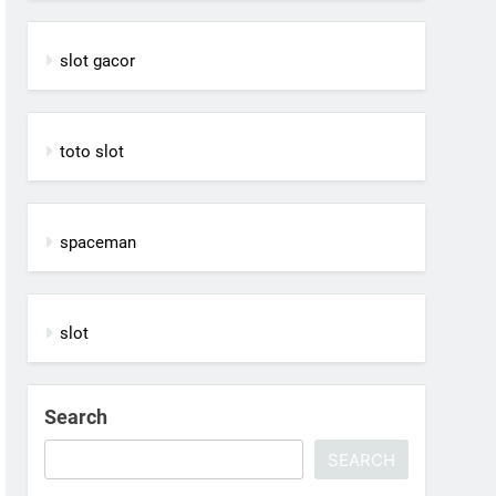
slot gacor
toto slot
spaceman
slot
Search
SEARCH