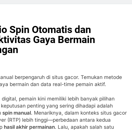
io Spin Otomatis dan
ktivitas Gaya Bermain
ngan
manual berpengaruh di situs gacor. Temukan metode
gaya bermain dan data real-time pemain aktif.
igital, pemain kini memiliki lebih banyak pilihan
 keputusan penting yang sering dihadapi adalah
u
spin manual
. Menariknya, dalam konteks situs gacor
ayer (RTP) lebih tinggi—perbedaan antara kedua
ap
hasil akhir permainan
. Lalu, apakah salah satu