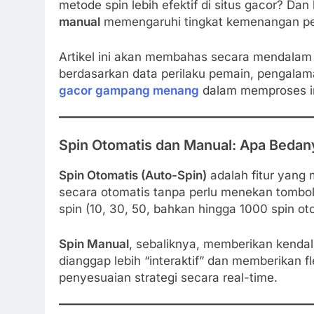
metode spin lebih efektif di situs gacor? D
manual
memengaruhi tingkat kemenangan p
Artikel ini akan membahas secara mendalam 
berdasarkan data perilaku pemain, pengala
gacor gampang menang
dalam memproses in
Spin Otomatis dan Manual: Apa Bedan
Spin Otomatis (Auto-Spin)
adalah fitur yang
secara otomatis tanpa perlu menekan tombol
spin (10, 30, 50, bahkan hingga 1000 spin 
Spin Manual
, sebaliknya, memberikan kendal
dianggap lebih “interaktif” dan memberikan 
penyesuaian strategi secara real-time.