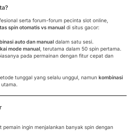
ta?
sional serta forum-forum pecinta slot online,
itas spin otomatis vs manual
di situs gacor:
nasi auto dan manual
dalam satu sesi.
akai mode manual
, terutama dalam 50 spin pertama.
biasanya pada permainan dengan fitur cepat dan
metode tunggal yang selalu unggul, namun
kombinasi
 utama.
r
t pemain ingin menjalankan banyak spin dengan