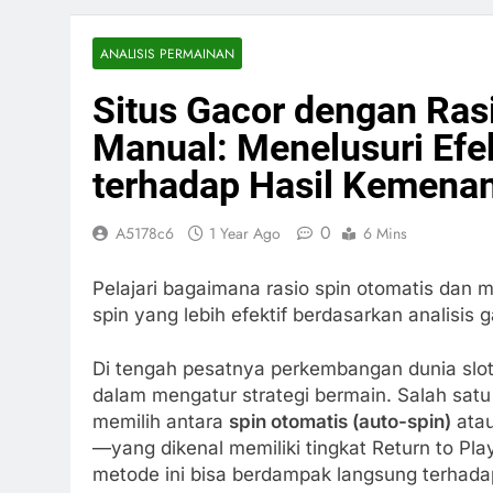
ANALISIS PERMAINAN
Situs Gacor dengan Ras
Manual: Menelusuri Efe
terhadap Hasil Kemena
0
A5178c6
1 Year Ago
6 Mins
Pelajari bagaimana rasio spin otomatis dan 
spin yang lebih efektif berdasarkan analisis 
Di tengah pesatnya perkembangan dunia slot d
dalam mengatur strategi bermain. Salah satu
memilih antara
spin otomatis (auto-spin)
ata
—yang dikenal memiliki tingkat Return to Pl
metode ini bisa berdampak langsung terhad