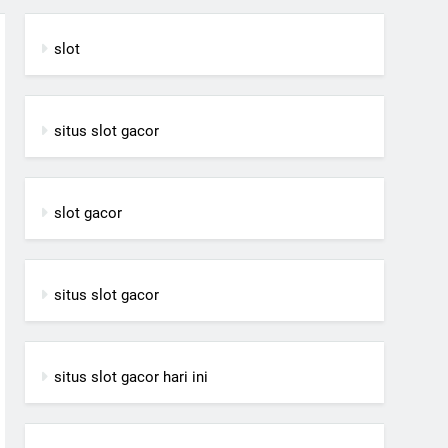
slot
situs slot gacor
slot gacor
situs slot gacor
situs slot gacor hari ini