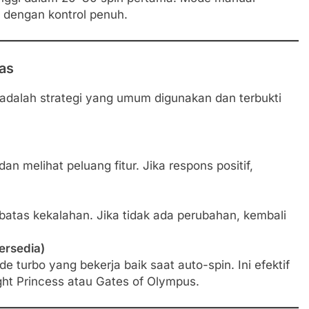
dengan kontrol penuh.
as
adalah strategi yang umum digunakan dan terbukti
n melihat peluang fitur. Jika respons positif,
batas kekalahan. Jika tidak ada perubahan, kembali
ersedia)
turbo yang bekerja baik saat auto-spin. Ini efektif
ight Princess atau Gates of Olympus.