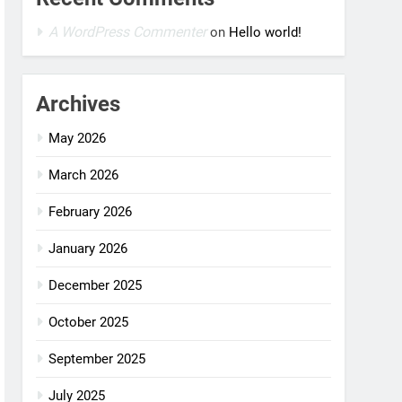
A WordPress Commenter
on
Hello world!
Archives
May 2026
March 2026
February 2026
January 2026
December 2025
October 2025
September 2025
July 2025