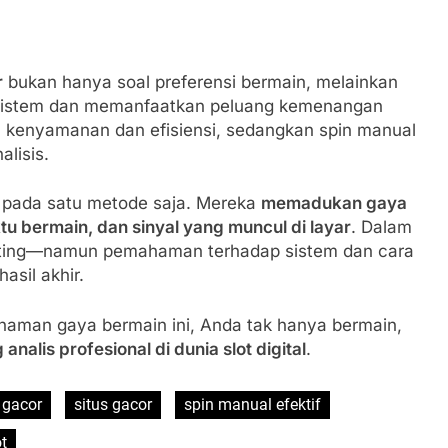
r
bukan hanya soal preferensi bermain, melainkan
a sistem dan memanfaatkan peluang kemenangan
 kenyamanan dan efisiensi, sedangkan spin manual
alisis.
 pada satu metode saja. Mereka
memadukan gaya
tu bermain, dan sinyal yang muncul di layar
. Dalam
nting—namun pemahaman terhadap sistem dan cara
asil akhir.
aman gaya bermain ini, Anda tak hanya bermain,
analis profesional di dunia slot digital
.
 gacor
situs gacor
spin manual efektif
t