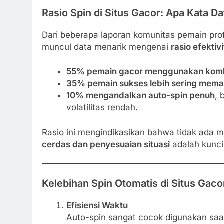
Rasio Spin di Situs Gacor: Apa Kata Da
Dari beberapa laporan komunitas pemain profe
muncul data menarik mengenai
rasio efektiv
55% pemain gacor menggunakan kombi
35% pemain sukses lebih sering mem
10% mengandalkan auto-spin penuh
, 
volatilitas rendah.
Rasio ini mengindikasikan bahwa tidak ada 
cerdas dan penyesuaian situasi
adalah kunci
Kelebihan Spin Otomatis di Situs Gaco
Efisiensi Waktu
Auto-spin sangat cocok digunakan saa