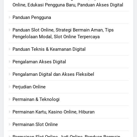
Online, Edukasi Pengguna Baru, Panduan Akses Digital
Panduan Pengguna
Panduan Slot Online, Strategi Bermain Aman, Tips
Pengelolaan Modal, Slot Online Terpercaya
Panduan Teknis & Keamanan Digital
Pengalaman Akses Digital
Pengalaman Digital dan Akses Fleksibel
Perjudian Online
Permainan & Teknologi
Permainan Kartu, Kasino Online, Hiburan
Permainan Slot Online
Permainan Slot Online, Judi Online, Panduan Bermain