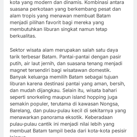
kota yang modern dan dinamis. Kombinasi antara
suasana perkotaan yang berkembang pesat dan
alam tropis yang menawan membuat Batam
menjadi pilihan favorit bagi mereka yang
membutuhkan liburan singkat namun tetap
berkualitas.
Sektor wisata alam merupakan salah satu daya
tarik terbesar Batam. Pantai-pantai dengan pasir
putih, air laut jernih, dan suasana tenang menjadi
magnet tersendiri bagi wisatawan domestik.
Banyak keluarga memilih Batam sebagai tujuan
liburan karena destinasi pantai yang aman, bersih,
dan mudah dijangkau. Selain itu, wisata bahari
seperti snorkeling maupun island hopping juga
semakin populer, terutama di kawasan Nongsa,
Barelang, dan pulau-pulau kecil di sekitarnya yang
menawarkan panorama eksotik. Keberadaan
pulau-pulau cantik ini menjadi nilai lebih yang
membuat Batam tampil beda dari kota-kota pesisir