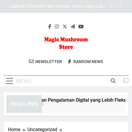
Skip
Lebah4D Alternatif dan Kualitas Akses yang Lebih
to
Nyaman
content
Tips Mempercepat Akses Saat Membuka Slot
Lebah4D agar Pengalaman Lebih Lancar
Cara Mengatasi Hambatan Akses pada LAE138
Login
Slot Lebah4D dan Pengalaman Digital yang Lebih
Fleksibel
Magic
Magic Mushroom Store Menawarkan
Lebah4D Alternatif dan Kualitas Akses yang Lebih
NEWSLETTER
RANDOM NEWS
Nyaman
Mushroom
Berbagai Produk Jamur Berkualitas
Tips Mempercepat Akses Saat Membuka Slot
Untuk Pengalaman Unik Dan Aman.
Lebah4D agar Pengalaman Lebih Lancar
Store
MENU
Cara Mengatasi Hambatan Akses pada LAE138
Login
Slot Lebah4D dan Pengalaman Digital yang Lebih Fleksibel
HEADLINES
3 Months Ago
Home
Uncategorized