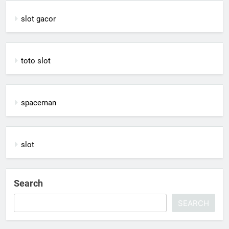
slot gacor
toto slot
spaceman
slot
Search
SEARCH