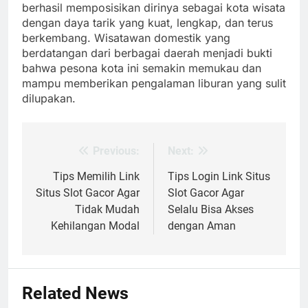
berhasil memposisikan dirinya sebagai kota wisata
dengan daya tarik yang kuat, lengkap, dan terus
berkembang. Wisatawan domestik yang
berdatangan dari berbagai daerah menjadi bukti
bahwa pesona kota ini semakin memukau dan
mampu memberikan pengalaman liburan yang sulit
dilupakan.
Previous:
Next:
Post
navigation
Tips Memilih Link
Tips Login Link Situs
Situs Slot Gacor Agar
Slot Gacor Agar
Tidak Mudah
Selalu Bisa Akses
Kehilangan Modal
dengan Aman
Related News