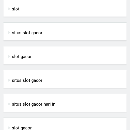
slot
situs slot gacor
slot gacor
situs slot gacor
situs slot gacor hari ini
slot gacor