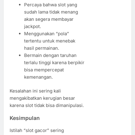
Percaya bahwa slot yang
sudah lama tidak menang
akan segera membayar
jackpot.
Menggunakan “pola”
tertentu untuk menebak
hasil permainan.
Bermain dengan taruhan
terlalu tinggi karena berpikir
bisa mempercepat
kemenangan.
Kesalahan ini sering kali
mengakibatkan kerugian besar
karena slot tidak bisa dimanipulasi.
Kesimpulan
Istilah “slot gacor” sering