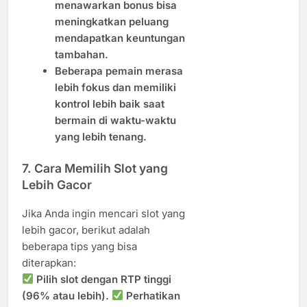
menawarkan bonus bisa
meningkatkan peluang
mendapatkan keuntungan
tambahan.
Beberapa pemain merasa
lebih fokus dan memiliki
kontrol lebih baik saat
bermain di waktu-waktu
yang lebih tenang.
7. Cara Memilih Slot yang
Lebih Gacor
Jika Anda ingin mencari slot yang
lebih gacor, berikut adalah
beberapa tips yang bisa
diterapkan:
Pilih slot dengan RTP tinggi
(96% atau lebih).
Perhatikan