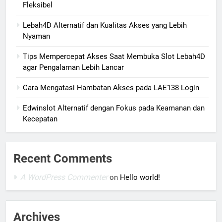
Fleksibel
Lebah4D Alternatif dan Kualitas Akses yang Lebih
Nyaman
Tips Mempercepat Akses Saat Membuka Slot Lebah4D
agar Pengalaman Lebih Lancar
Cara Mengatasi Hambatan Akses pada LAE138 Login
Edwinslot Alternatif dengan Fokus pada Keamanan dan
Kecepatan
Recent Comments
A WordPress Commenter
on
Hello world!
Archives