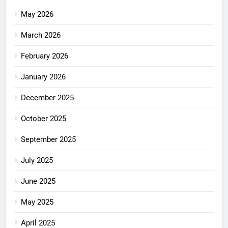
May 2026
March 2026
February 2026
January 2026
December 2025
October 2025
September 2025
July 2025
June 2025
May 2025
April 2025