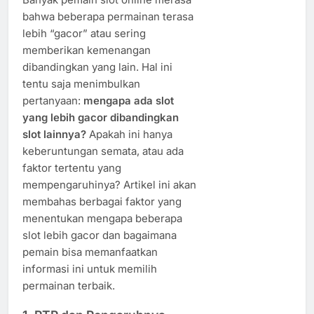
bahwa beberapa permainan terasa
lebih “gacor” atau sering
memberikan kemenangan
dibandingkan yang lain. Hal ini
tentu saja menimbulkan
pertanyaan:
mengapa ada slot
yang lebih gacor dibandingkan
slot lainnya?
Apakah ini hanya
keberuntungan semata, atau ada
faktor tertentu yang
mempengaruhinya? Artikel ini akan
membahas berbagai faktor yang
menentukan mengapa beberapa
slot lebih gacor dan bagaimana
pemain bisa memanfaatkan
informasi ini untuk memilih
permainan terbaik.