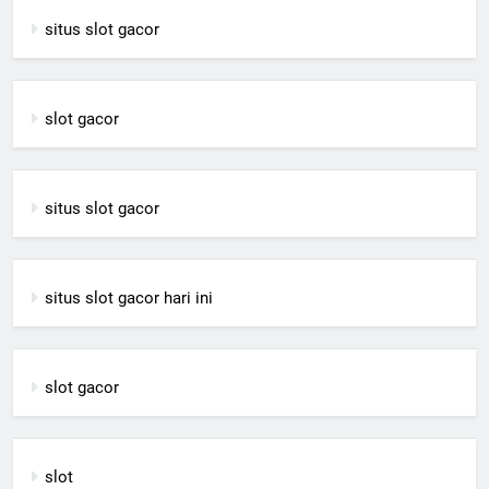
situs slot gacor
slot gacor
situs slot gacor
situs slot gacor hari ini
slot gacor
slot