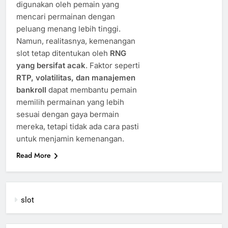
digunakan oleh pemain yang
mencari permainan dengan
peluang menang lebih tinggi.
Namun, realitasnya, kemenangan
slot tetap ditentukan oleh
RNG
yang bersifat acak
. Faktor seperti
RTP, volatilitas, dan manajemen
bankroll
dapat membantu pemain
memilih permainan yang lebih
sesuai dengan gaya bermain
mereka, tetapi tidak ada cara pasti
untuk menjamin kemenangan.
Read More
slot