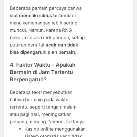
Beberapa pemain percaya bahwa
slot memiliki siklus tertentu
di
mana kemenangan lebih sering
muncul. Namun, karena RNG
bekerja secara independen, setiap
putaran bersifat
acak dan tidak
bisa dipengaruhi oleh pemain
.
4. Faktor Waktu – Apakah
Bermain di Jam Tertentu
Berpengaruh?
Beberapa teori menyebutkan
bahwa bermain pada waktu
tertentu, seperti tengah malam
atau pagi hari, meningkatkan
peluang menang. Namun, faktanya:
Kasino online menggunakan
sistem otomatis yang tidak