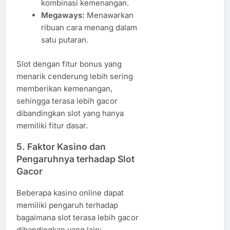
kombinasi kemenangan.
Megaways:
Menawarkan
ribuan cara menang dalam
satu putaran.
Slot dengan fitur bonus yang
menarik cenderung lebih sering
memberikan kemenangan,
sehingga terasa lebih gacor
dibandingkan slot yang hanya
memiliki fitur dasar.
5. Faktor Kasino dan
Pengaruhnya terhadap Slot
Gacor
Beberapa kasino online dapat
memiliki pengaruh terhadap
bagaimana slot terasa lebih gacor
dibandingkan yang lain: