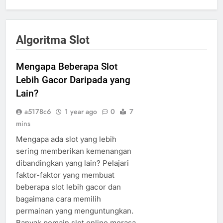
Algoritma Slot
Mengapa Beberapa Slot
Lebih Gacor Daripada yang
Lain?
a5178c6
1 year ago
0
7
mins
Mengapa ada slot yang lebih
sering memberikan kemenangan
dibandingkan yang lain? Pelajari
faktor-faktor yang membuat
beberapa slot lebih gacor dan
bagaimana cara memilih
permainan yang menguntungkan.
Banyak pemain slot online merasa