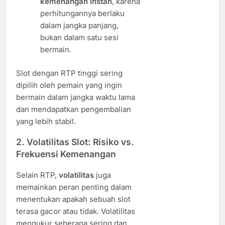
kemenangan instan
, karena
perhitungannya berlaku
dalam jangka panjang,
bukan dalam satu sesi
bermain.
Slot dengan RTP tinggi sering
dipilih oleh pemain yang ingin
bermain dalam jangka waktu lama
dan mendapatkan pengembalian
yang lebih stabil.
2. Volatilitas Slot: Risiko vs.
Frekuensi Kemenangan
Selain RTP,
volatilitas
juga
memainkan peran penting dalam
menentukan apakah sebuah slot
terasa gacor atau tidak. Volatilitas
mengukur seberapa sering dan