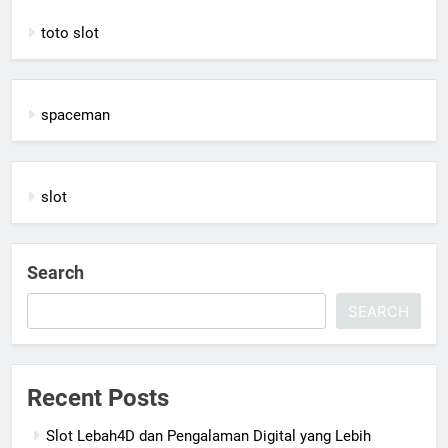
toto slot
spaceman
slot
Search
SEARCH
Recent Posts
Slot Lebah4D dan Pengalaman Digital yang Lebih