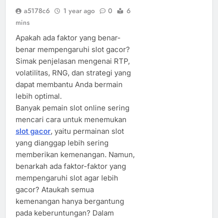
a5178c6
1 year ago
0
6
mins
Apakah ada faktor yang benar-
benar mempengaruhi slot gacor?
Simak penjelasan mengenai RTP,
volatilitas, RNG, dan strategi yang
dapat membantu Anda bermain
lebih optimal.
Banyak pemain slot online sering
mencari cara untuk menemukan
slot gacor
, yaitu permainan slot
yang dianggap lebih sering
memberikan kemenangan. Namun,
benarkah ada faktor-faktor yang
mempengaruhi slot agar lebih
gacor? Ataukah semua
kemenangan hanya bergantung
pada keberuntungan? Dalam