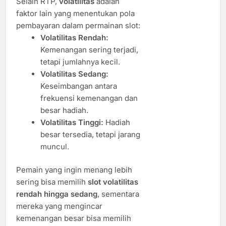
Selain RTP,
volatilitas
adalah
faktor lain yang menentukan pola
pembayaran dalam permainan slot:
Volatilitas Rendah:
Kemenangan sering terjadi,
tetapi jumlahnya kecil.
Volatilitas Sedang:
Keseimbangan antara
frekuensi kemenangan dan
besar hadiah.
Volatilitas Tinggi:
Hadiah
besar tersedia, tetapi jarang
muncul.
Pemain yang ingin menang lebih
sering bisa memilih
slot volatilitas
rendah hingga sedang
, sementara
mereka yang mengincar
kemenangan besar bisa memilih