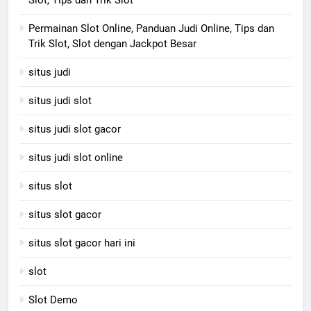
Permainan Slot Online, Panduan Judi Online, Tips dan
Trik Slot, Slot dengan Jackpot Besar
situs judi
situs judi slot
situs judi slot gacor
situs judi slot online
situs slot
situs slot gacor
situs slot gacor hari ini
slot
Slot Demo