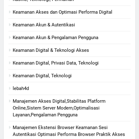
Keamanan Akses dan Optimasi Performa Digital
Keamanan Akun & Autentikasi
Keamanan Akun & Pengalaman Pengguna
Keamanan Digital & Teknologi Akses
Keamanan Digital, Privasi Data, Teknologi
Keamanan Digital, Teknologi
lebah4d
Manajemen Akses Digital,Stabilitas Platform
Online,Sistem Server Modern,Optimalisasi
Layanan,Pengalaman Pengguna
Manajemen Ekstensi Browser Keamanan Sesi
Autentikasi Optimasi Performa Browser Praktik Akses