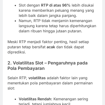
Slot dengan
RTP di atas 96%
lebih disukai
karena memberikan peluang menang yang
lebih baik dalam jangka panjang.
Namun, RTP tidak menjamin kemenangan
langsung karena tetap harus diperhitungkan
dalam ribuan hingga jutaan putaran.
Meski RTP menjadi faktor penting, hasil setiap
putaran tetap bersifat
acak
dan tidak dapat
diprediksi.
2. Volatilitas Slot – Pengaruhnya pada
Pola Pembayaran
Selain RTP,
volatilitas
adalah faktor lain yang
menentukan pola pembayaran dalam permainan
slot:
Volatilitas Rendah:
Kemenangan sering
terjadi, tetapi jumlahnya kecil.