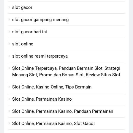
slot gacor
slot gacor gampang menang
slot gacor hari ini
slot online
slot online resmi terpercaya
Slot Online Terpercaya, Panduan Bermain Slot, Strategi
Menang Slot, Promo dan Bonus Slot, Review Situs Slot
Slot Online, Kasino Online, Tips Bermain
Slot Online, Permainan Kasino
Slot Online, Permainan Kasino, Panduan Permainan
Slot Online, Permainan Kasino, Slot Gacor