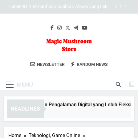
Skip
Lebah4D Alternatif dan Kualitas Akses yang Lebih
Nyaman
to
content
Tips Mempercepat Akses Saat Membuka Slot
Lebah4D agar Pengalaman Lebih Lancar
Cara Mengatasi Hambatan Akses pada LAE138
Login
Slot Lebah4D dan Pengalaman Digital yang Lebih
Fleksibel
Magic
Lebah4D Alternatif dan Kualitas Akses yang Lebih
Magic Mushroom Store Menawarkan
Nyaman
NEWSLETTER
RANDOM NEWS
Mushroom
Berbagai Produk Jamur Berkualitas
Tips Mempercepat Akses Saat Membuka Slot
Untuk Pengalaman Unik Dan Aman.
Lebah4D agar Pengalaman Lebih Lancar
Store
MENU
Cara Mengatasi Hambatan Akses pada LAE138
Login
Slot Lebah4D dan Pengalaman Digital yang Lebih Fleksibel
HEADLINES
3 Months Ago
Home
Teknologi, Game Online