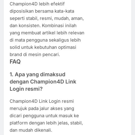
Champion4D lebih efektif
diposisikan bersama kata-kata
seperti stabil, resmi, mudah, aman,
dan konsisten. Kombinasi inilah
yang membuat artikel lebih relevan
di mata pengguna sekaligus lebih
solid untuk kebutuhan optimasi
brand di mesin pencari.
FAQ
1. Apa yang dimaksud
dengan Champion4D Link
Login resmi?
Champion4D Link Login resmi
merujuk pada jalur akses yang
dicari pengguna untuk masuk ke
platform dengan lebih jelas, stabil,
dan mudah dikenali.