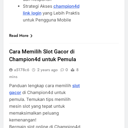
Strategi Akses
champion4d
link login
yang Lebih Praktis
untuk Pengguna Mobile
Read More
Cara Memilih Slot Gacor di
Champion4d untuk Pemula
a5178c6
2 years ago
0
8
mins
Panduan lengkap cara memilih
slot
gacor
di Champion4d untuk
pemula. Temukan tips memilih
mesin slot yang tepat untuk
memaksimalkan peluang
kemenangan!
Bermain slot online di Champion4d