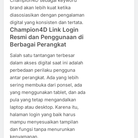
Champion4D sebagai keyword
brand akan lebih kuat ketika
diasosiasikan dengan pengalaman
digital yang konsisten dan tertata.
Champion4D Link Login
Resmi dan Penggunaan di
Berbagai Perangkat
Salah satu tantangan terbesar
dalam akses digital saat ini adalah
perbedaan perilaku pengguna
antar perangkat. Ada yang lebih
sering membuka dari ponsel, ada
yang menggunakan tablet, dan ada
pula yang tetap mengandalkan
laptop atau desktop. Karena itu,
halaman login yang baik harus
mampu menyesuaikan tampilan
dan fungsi tanpa menurunkan
kenyamanan.