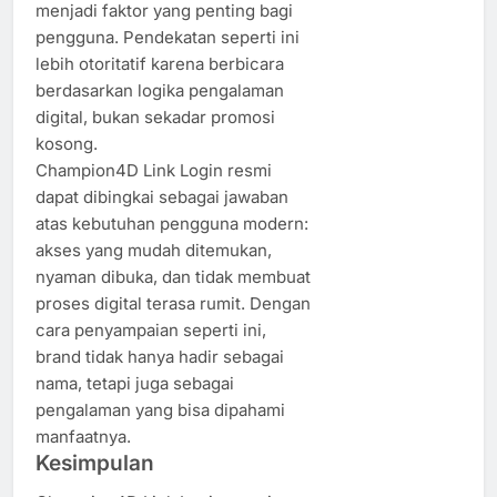
menjadi faktor yang penting bagi
pengguna. Pendekatan seperti ini
lebih otoritatif karena berbicara
berdasarkan logika pengalaman
digital, bukan sekadar promosi
kosong.
Champion4D Link Login resmi
dapat dibingkai sebagai jawaban
atas kebutuhan pengguna modern:
akses yang mudah ditemukan,
nyaman dibuka, dan tidak membuat
proses digital terasa rumit. Dengan
cara penyampaian seperti ini,
brand tidak hanya hadir sebagai
nama, tetapi juga sebagai
pengalaman yang bisa dipahami
manfaatnya.
Kesimpulan