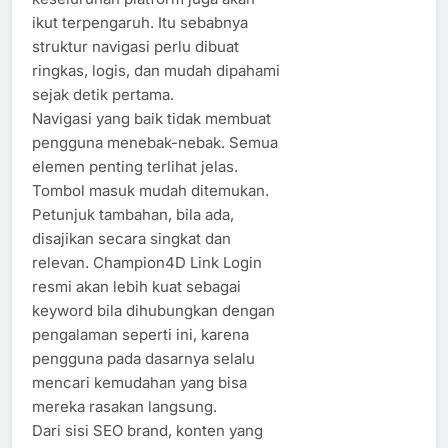
ikut terpengaruh. Itu sebabnya
struktur navigasi perlu dibuat
ringkas, logis, dan mudah dipahami
sejak detik pertama.
Navigasi yang baik tidak membuat
pengguna menebak-nebak. Semua
elemen penting terlihat jelas.
Tombol masuk mudah ditemukan.
Petunjuk tambahan, bila ada,
disajikan secara singkat dan
relevan. Champion4D Link Login
resmi akan lebih kuat sebagai
keyword bila dihubungkan dengan
pengalaman seperti ini, karena
pengguna pada dasarnya selalu
mencari kemudahan yang bisa
mereka rasakan langsung.
Dari sisi SEO brand, konten yang