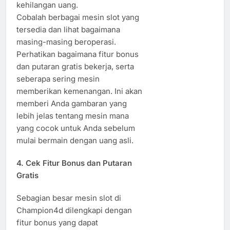
kehilangan uang.
Cobalah berbagai mesin slot yang
tersedia dan lihat bagaimana
masing-masing beroperasi.
Perhatikan bagaimana fitur bonus
dan putaran gratis bekerja, serta
seberapa sering mesin
memberikan kemenangan. Ini akan
memberi Anda gambaran yang
lebih jelas tentang mesin mana
yang cocok untuk Anda sebelum
mulai bermain dengan uang asli.
4.
Cek Fitur Bonus dan Putaran
Gratis
Sebagian besar mesin slot di
Champion4d dilengkapi dengan
fitur bonus yang dapat