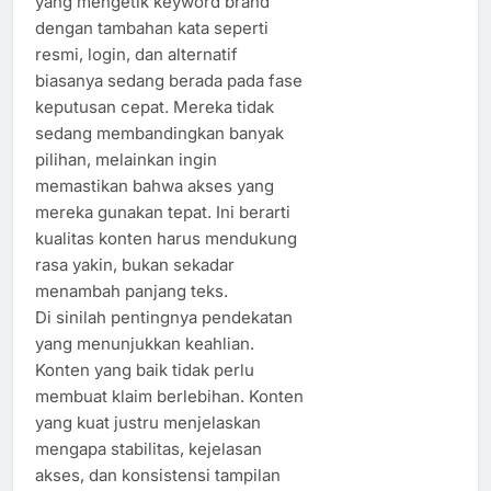
yang mengetik keyword brand
dengan tambahan kata seperti
resmi, login, dan alternatif
biasanya sedang berada pada fase
keputusan cepat. Mereka tidak
sedang membandingkan banyak
pilihan, melainkan ingin
memastikan bahwa akses yang
mereka gunakan tepat. Ini berarti
kualitas konten harus mendukung
rasa yakin, bukan sekadar
menambah panjang teks.
Di sinilah pentingnya pendekatan
yang menunjukkan keahlian.
Konten yang baik tidak perlu
membuat klaim berlebihan. Konten
yang kuat justru menjelaskan
mengapa stabilitas, kejelasan
akses, dan konsistensi tampilan