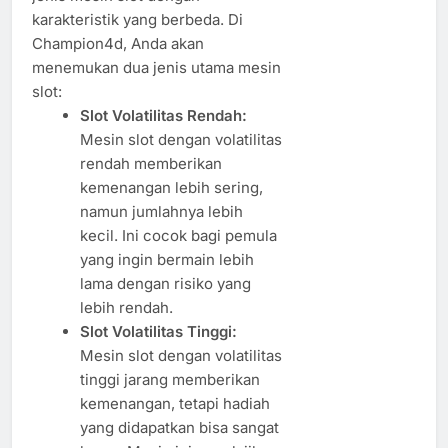
karakteristik yang berbeda. Di
Champion4d, Anda akan
menemukan dua jenis utama mesin
slot:
Slot Volatilitas Rendah:
Mesin slot dengan volatilitas
rendah memberikan
kemenangan lebih sering,
namun jumlahnya lebih
kecil. Ini cocok bagi pemula
yang ingin bermain lebih
lama dengan risiko yang
lebih rendah.
Slot Volatilitas Tinggi:
Mesin slot dengan volatilitas
tinggi jarang memberikan
kemenangan, tetapi hadiah
yang didapatkan bisa sangat