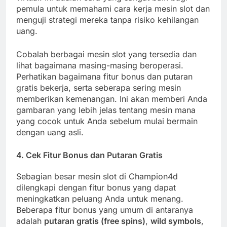
pemula untuk memahami cara kerja mesin slot dan
menguji strategi mereka tanpa risiko kehilangan
uang.
Cobalah berbagai mesin slot yang tersedia dan
lihat bagaimana masing-masing beroperasi.
Perhatikan bagaimana fitur bonus dan putaran
gratis bekerja, serta seberapa sering mesin
memberikan kemenangan. Ini akan memberi Anda
gambaran yang lebih jelas tentang mesin mana
yang cocok untuk Anda sebelum mulai bermain
dengan uang asli.
4.
Cek Fitur Bonus dan Putaran Gratis
Sebagian besar mesin slot di Champion4d
dilengkapi dengan fitur bonus yang dapat
meningkatkan peluang Anda untuk menang.
Beberapa fitur bonus yang umum di antaranya
adalah
putaran gratis (free spins)
,
wild symbols
,