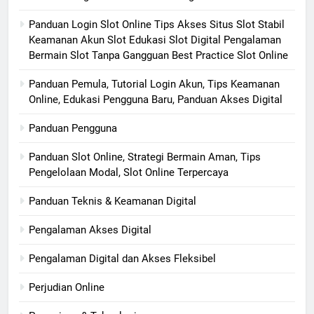
Panduan Login Slot Online Tips Akses Situs Slot Stabil
Keamanan Akun Slot Edukasi Slot Digital Pengalaman
Bermain Slot Tanpa Gangguan Best Practice Slot Online
Panduan Pemula, Tutorial Login Akun, Tips Keamanan
Online, Edukasi Pengguna Baru, Panduan Akses Digital
Panduan Pengguna
Panduan Slot Online, Strategi Bermain Aman, Tips
Pengelolaan Modal, Slot Online Terpercaya
Panduan Teknis & Keamanan Digital
Pengalaman Akses Digital
Pengalaman Digital dan Akses Fleksibel
Perjudian Online