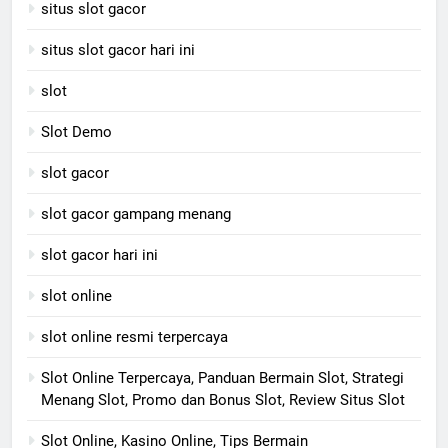
situs slot gacor
situs slot gacor hari ini
slot
Slot Demo
slot gacor
slot gacor gampang menang
slot gacor hari ini
slot online
slot online resmi terpercaya
Slot Online Terpercaya, Panduan Bermain Slot, Strategi
Menang Slot, Promo dan Bonus Slot, Review Situs Slot
Slot Online, Kasino Online, Tips Bermain