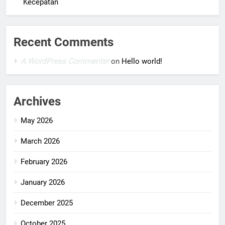
Kecepatan
Recent Comments
A WordPress Commenter
on
Hello world!
Archives
May 2026
March 2026
February 2026
January 2026
December 2025
October 2025