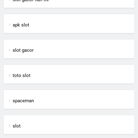
apk slot
slot gacor
toto slot
spaceman
slot