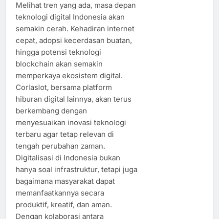
Melihat tren yang ada, masa depan
teknologi digital Indonesia akan
semakin cerah. Kehadiran internet
cepat, adopsi kecerdasan buatan,
hingga potensi teknologi
blockchain akan semakin
memperkaya ekosistem digital.
Corlaslot, bersama platform
hiburan digital lainnya, akan terus
berkembang dengan
menyesuaikan inovasi teknologi
terbaru agar tetap relevan di
tengah perubahan zaman.
Digitalisasi di Indonesia bukan
hanya soal infrastruktur, tetapi juga
bagaimana masyarakat dapat
memanfaatkannya secara
produktif, kreatif, dan aman.
Dengan kolaborasi antara