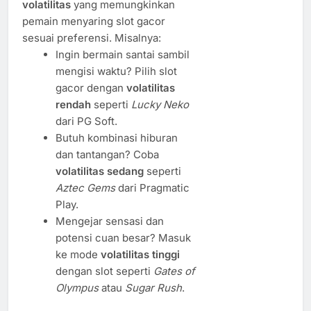
volatilitas
yang memungkinkan
pemain menyaring slot gacor
sesuai preferensi. Misalnya:
Ingin bermain santai sambil
mengisi waktu? Pilih slot
gacor dengan
volatilitas
rendah
seperti
Lucky Neko
dari PG Soft.
Butuh kombinasi hiburan
dan tantangan? Coba
volatilitas sedang
seperti
Aztec Gems
dari Pragmatic
Play.
Mengejar sensasi dan
potensi cuan besar? Masuk
ke mode
volatilitas tinggi
dengan slot seperti
Gates of
Olympus
atau
Sugar Rush
.