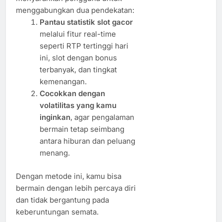
menggabungkan dua pendekatan:
Pantau statistik slot gacor
melalui fitur real-time
seperti RTP tertinggi hari
ini, slot dengan bonus
terbanyak, dan tingkat
kemenangan.
Cocokkan dengan
volatilitas yang kamu
inginkan
, agar pengalaman
bermain tetap seimbang
antara hiburan dan peluang
menang.
Dengan metode ini, kamu bisa
bermain dengan lebih percaya diri
dan tidak bergantung pada
keberuntungan semata.