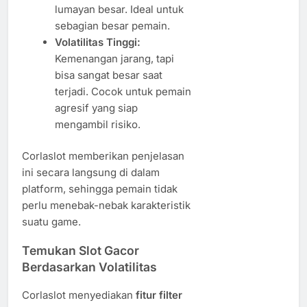
lumayan besar. Ideal untuk
sebagian besar pemain.
Volatilitas Tinggi:
Kemenangan jarang, tapi
bisa sangat besar saat
terjadi. Cocok untuk pemain
agresif yang siap
mengambil risiko.
Corlaslot memberikan penjelasan
ini secara langsung di dalam
platform, sehingga pemain tidak
perlu menebak-nebak karakteristik
suatu game.
Temukan Slot Gacor
Berdasarkan Volatilitas
Corlaslot menyediakan
fitur filter