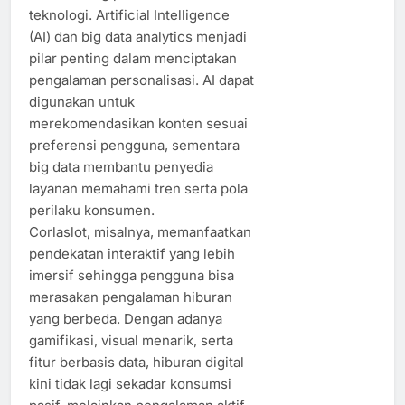
teknologi. Artificial Intelligence
(AI) dan big data analytics menjadi
pilar penting dalam menciptakan
pengalaman personalisasi. AI dapat
digunakan untuk
merekomendasikan konten sesuai
preferensi pengguna, sementara
big data membantu penyedia
layanan memahami tren serta pola
perilaku konsumen.
Corlaslot, misalnya, memanfaatkan
pendekatan interaktif yang lebih
imersif sehingga pengguna bisa
merasakan pengalaman hiburan
yang berbeda. Dengan adanya
gamifikasi, visual menarik, serta
fitur berbasis data, hiburan digital
kini tidak lagi sekadar konsumsi