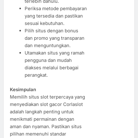
terlebih dahulu.
Periksa metode pembayaran
yang tersedia dan pastikan
sesuai kebutuhan.
Pilih situs dengan bonus
dan promo yang transparan
dan menguntungkan.
Utamakan situs yang ramah
pengguna dan mudah
diakses melalui berbagai
perangkat.
Kesimpulan
Memilih situs slot terpercaya yang
menyediakan slot gacor Corlaslot
adalah langkah penting untuk
menikmati permainan dengan
aman dan nyaman. Pastikan situs
pilihan memenuhi standar