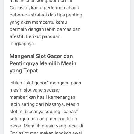
maksimal di slot gacor hari ini
Corlaslot, kamu perlu memahami
beberapa strategi dan tips penting
yang akan membantu kamu
bermain dengan lebih cerdas dan
efektif. Berikut panduan
lengkapnya.
Mengenal Slot Gacor dan
Pentingnya Memilih Mesin
yang Tepat
Istilah “slot gacor” mengacu pada
mesin slot yang sedang
memberikan hasil kemenangan
lebih sering dari biasanya. Mesin
slot ini biasanya sedang “panas”
sehingga peluang menang lebih
besar. Memilih mesin yang tepat di
Corlaslot merupakan langkah awal