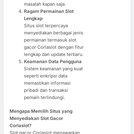
masalah kapan saja.
Ragam Permainan Slot
Lengkap
Situs slot terpercaya
menyediakan berbagai jenis
permainan termasuk slot
gacor Corlaslot dengan fitur
lengkap dan update terbaru.
Keamanan Data Pengguna
Sistem keamanan yang kuat
seperti enkripsi data
memastikan informasi
pribadi dan transaksi
pemain terlindungi.
Mengapa Memilih Situs yang
Menyediakan Slot Gacor
Corlaslot?
Slot gacor Corlaslot menawarkan