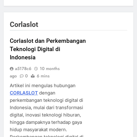
Corlaslot
Corlaslot dan Perkembangan
Teknologi Digital di
Indonesia
a5178c6
10 months
ago
0
6 mins
Artikel ini mengulas hubungan
CORLASLOT
dengan
perkembangan teknologi digital di
Indonesia, mulai dari transformasi
digital, inovasi teknologi hiburan,
hingga dampaknya terhadap gaya
hidup masyarakat modern.
Perkembangan teknologi digital di