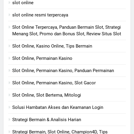
slot online
slot online resmi terpercaya
Slot Online Terpercaya, Panduan Bermain Slot, Strategi
Menang Slot, Promo dan Bonus Slot, Review Situs Slot
Slot Online, Kasino Online, Tips Bermain
Slot Online, Permainan Kasino
Slot Online, Permainan Kasino, Panduan Permainan
Slot Online, Permainan Kasino, Slot Gacor
Slot Online, Slot Bertema, Mitologi
Solusi Hambatan Akses dan Keamanan Login
Strategi Bermain & Analisis Harian
Strategi Bermain, Slot Online, Champion4D, Tips