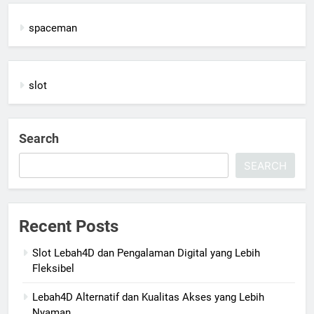
spaceman
slot
Search
SEARCH
Recent Posts
Slot Lebah4D dan Pengalaman Digital yang Lebih
Fleksibel
Lebah4D Alternatif dan Kualitas Akses yang Lebih
Nyaman