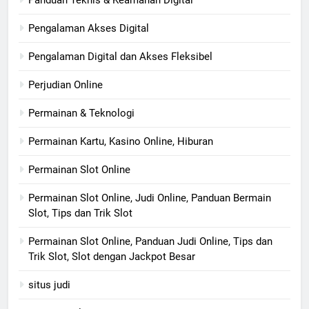
Pengalaman Akses Digital
Pengalaman Digital dan Akses Fleksibel
Perjudian Online
Permainan & Teknologi
Permainan Kartu, Kasino Online, Hiburan
Permainan Slot Online
Permainan Slot Online, Judi Online, Panduan Bermain
Slot, Tips dan Trik Slot
Permainan Slot Online, Panduan Judi Online, Tips dan
Trik Slot, Slot dengan Jackpot Besar
situs judi