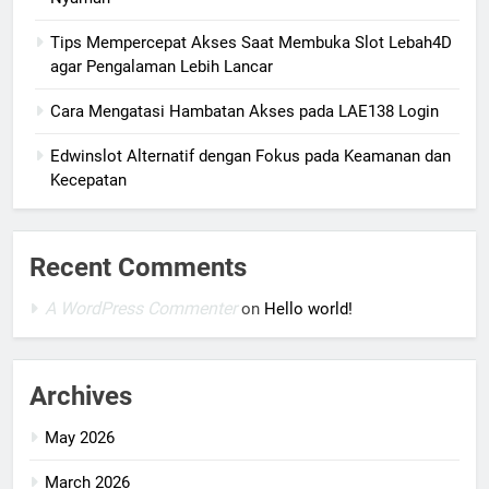
Tips Mempercepat Akses Saat Membuka Slot Lebah4D
agar Pengalaman Lebih Lancar
Cara Mengatasi Hambatan Akses pada LAE138 Login
Edwinslot Alternatif dengan Fokus pada Keamanan dan
Kecepatan
Recent Comments
A WordPress Commenter
on
Hello world!
Archives
May 2026
March 2026