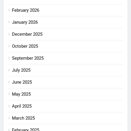
February 2026
January 2026
December 2025
October 2025
September 2025
July 2025
June 2025
May 2025
April 2025
March 2025
February 2025