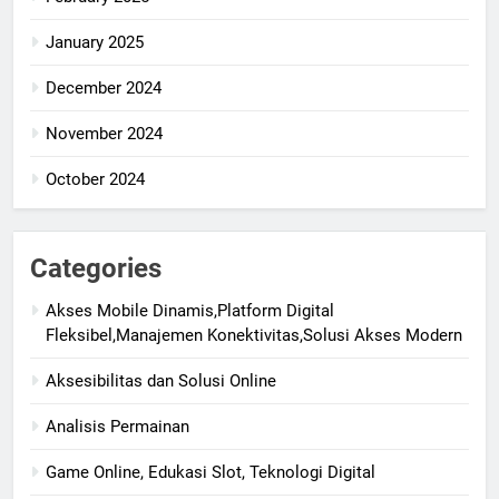
January 2025
December 2024
November 2024
October 2024
Categories
Akses Mobile Dinamis,Platform Digital
Fleksibel,Manajemen Konektivitas,Solusi Akses Modern
Aksesibilitas dan Solusi Online
Analisis Permainan
Game Online, Edukasi Slot, Teknologi Digital