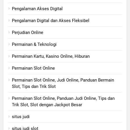
Pengalaman Akses Digital
Pengalaman Digital dan Akses Fleksibel
Perjudian Online
Permainan & Teknologi
Permainan Kartu, Kasino Online, Hiburan
Permainan Slot Online
Permainan Slot Online, Judi Online, Panduan Bermain
Slot, Tips dan Trik Slot
Permainan Slot Online, Panduan Judi Online, Tips dan
Trik Slot, Slot dengan Jackpot Besar
situs judi
situs judi slot