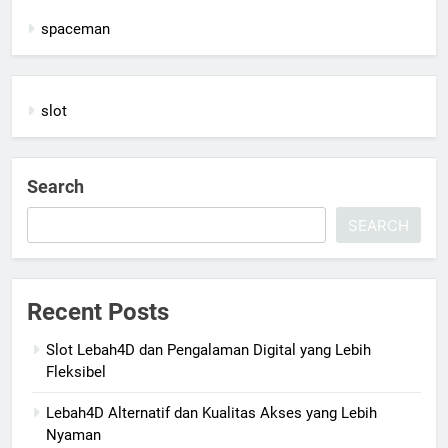
spaceman
slot
Search
SEARCH
Recent Posts
Slot Lebah4D dan Pengalaman Digital yang Lebih
Fleksibel
Lebah4D Alternatif dan Kualitas Akses yang Lebih
Nyaman