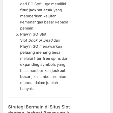
dari PG Soft juga memiliki
fitur jackpot acak
yang
memberikan kejutan
kemenangan besar kepada
pemain.
Play’n GO Slot
Slot
Book of Dead
dari
Play’n GO
menawarkan
peluang menang besar
melalui
fitur free spins
dan
expanding symbols
yang
bisa memberikan
jackpot
besar
jika simbol premium
muncul dalam jumlah
banyak.
Strategi Bermain di Situs Slot
dengan Jackpot Besar untuk