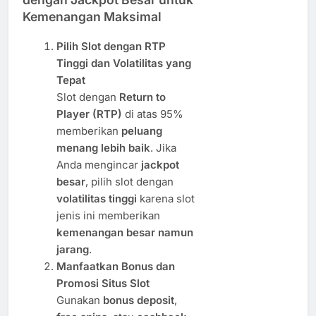
Kemenangan Maksimal
Pilih Slot dengan RTP
Tinggi dan Volatilitas yang
Tepat
Slot dengan
Return to
Player (RTP)
di atas 95%
memberikan
peluang
menang lebih baik
. Jika
Anda mengincar
jackpot
besar
, pilih slot dengan
volatilitas tinggi
karena slot
jenis ini memberikan
kemenangan besar namun
jarang
.
Manfaatkan Bonus dan
Promosi Situs Slot
Gunakan
bonus deposit
,