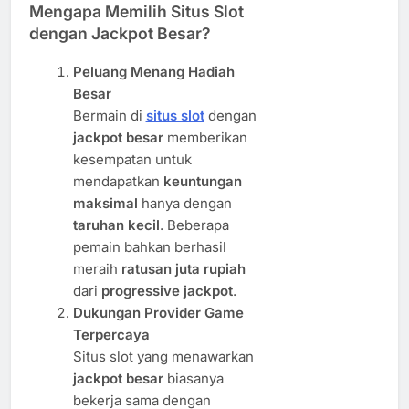
Mengapa Memilih Situs Slot
dengan Jackpot Besar?
Peluang Menang Hadiah
Besar
Bermain di
situs slot
dengan
jackpot besar
memberikan
kesempatan untuk
mendapatkan
keuntungan
maksimal
hanya dengan
taruhan kecil
. Beberapa
pemain bahkan berhasil
meraih
ratusan juta rupiah
dari
progressive jackpot
.
Dukungan Provider Game
Terpercaya
Situs slot yang menawarkan
jackpot besar
biasanya
bekerja sama dengan