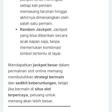
setiap kali pemain
memasang taruhan hingga
akhirnya dimenangkan oleh
salah satu pemain.
Random Jackpot:
Jackpot
yang bisa diberikan secara
acak kapan saja, tanpa
memerlukan kombinasi
simbol tertentu di layar.
Mendapatkan
jackpot besar
dalam
permainan slot online memang
membutuhkan
strategi bermain
dan
sedikit keberuntungan
, tetapi
jika bermain di
situs slot
terpercaya
, peluang untuk
menang akan lebih besar.