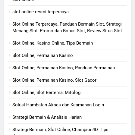
slot online resmi terpercaya
Slot Online Terpercaya, Panduan Bermain Slot, Strategi
Menang Slot, Promo dan Bonus Slot, Review Situs Slot
Slot Online, Kasino Online, Tips Bermain
Slot Online, Permainan Kasino
Slot Online, Permainan Kasino, Panduan Permainan
Slot Online, Permainan Kasino, Slot Gacor
Slot Online, Slot Bertema, Mitologi
Solusi Hambatan Akses dan Keamanan Login
Strategi Bermain & Analisis Harian
Strategi Bermain, Slot Online, Champion4D, Tips