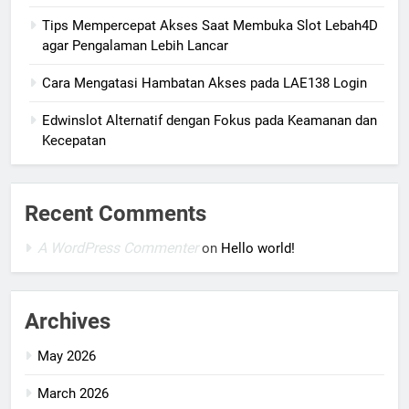
Tips Mempercepat Akses Saat Membuka Slot Lebah4D
agar Pengalaman Lebih Lancar
Cara Mengatasi Hambatan Akses pada LAE138 Login
Edwinslot Alternatif dengan Fokus pada Keamanan dan
Kecepatan
Recent Comments
A WordPress Commenter
on
Hello world!
Archives
May 2026
March 2026