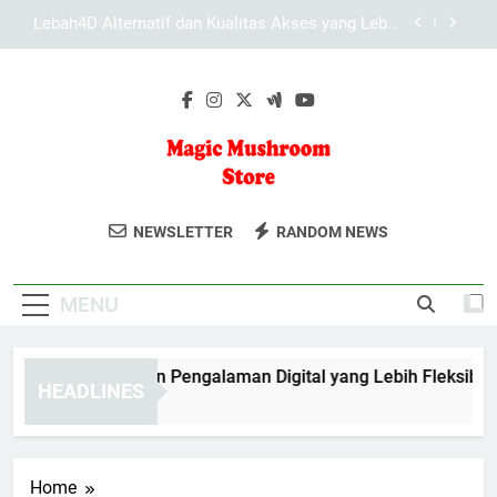
Nyaman
Skip
Tips Mempercepat Akses Saat Membuka Slot
to
Lebah4D agar Pengalaman Lebih Lancar
content
Cara Mengatasi Hambatan Akses pada LAE138
Login
Slot Lebah4D dan Pengalaman Digital yang Lebih
Fleksibel
Lebah4D Alternatif dan Kualitas Akses yang Lebih
Nyaman
Magic
Magic Mushroom Store Menawarkan
Tips Mempercepat Akses Saat Membuka Slot
NEWSLETTER
RANDOM NEWS
Mushroom
Lebah4D agar Pengalaman Lebih Lancar
Berbagai Produk Jamur Berkualitas
Untuk Pengalaman Unik Dan Aman.
Cara Mengatasi Hambatan Akses pada LAE138
Store
Login
MENU
Slot Lebah4D dan Pengalaman Digital yang Lebih Fleksibel
HEADLINES
3 Months Ago
Home