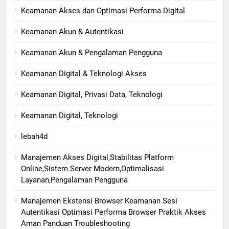
Keamanan Akses dan Optimasi Performa Digital
Keamanan Akun & Autentikasi
Keamanan Akun & Pengalaman Pengguna
Keamanan Digital & Teknologi Akses
Keamanan Digital, Privasi Data, Teknologi
Keamanan Digital, Teknologi
lebah4d
Manajemen Akses Digital,Stabilitas Platform
Online,Sistem Server Modern,Optimalisasi
Layanan,Pengalaman Pengguna
Manajemen Ekstensi Browser Keamanan Sesi
Autentikasi Optimasi Performa Browser Praktik Akses
Aman Panduan Troubleshooting