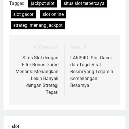
Tagged:
jackpot slot
situs slot terpercaya
slot gacor
slot online
strategi menang jackpot
Previous:
Next:
Post
navigation
Situs Slot dengan
LARIS4D: Slot Gacor
Fitur Bonus Game
dan Togel Viral
Menarik: Menangkan
Resmi yang Terjamin
Lebih Banyak
Kemenangan
dengan Strategi
Besarnya
Tepat!
slot