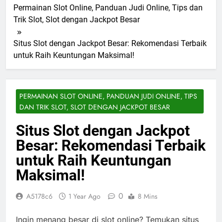
Permainan Slot Online, Panduan Judi Online, Tips dan
Trik Slot, Slot dengan Jackpot Besar
Situs Slot dengan Jackpot Besar: Rekomendasi Terbaik
untuk Raih Keuntungan Maksimal!
PERMAINAN SLOT ONLINE, PANDUAN JUDI ONLINE, TIPS
DAN TRIK SLOT, SLOT DENGAN JACKPOT BESAR
Situs Slot dengan Jackpot
Besar: Rekomendasi Terbaik
untuk Raih Keuntungan
Maksimal!
0
A5178c6
1 Year Ago
8 Mins
Ingin menang besar di slot online? Temukan situs