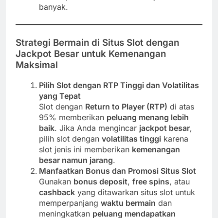
banyak.
Strategi Bermain di Situs Slot dengan
Jackpot Besar untuk Kemenangan
Maksimal
Pilih Slot dengan RTP Tinggi dan Volatilitas
yang Tepat
Slot dengan
Return to Player (RTP)
di atas
95% memberikan
peluang menang lebih
baik
. Jika Anda mengincar
jackpot besar
,
pilih slot dengan
volatilitas tinggi
karena
slot jenis ini memberikan
kemenangan
besar namun jarang
.
Manfaatkan Bonus dan Promosi Situs Slot
Gunakan
bonus deposit
,
free spins
, atau
cashback
yang ditawarkan situs slot untuk
memperpanjang
waktu bermain
dan
meningkatkan
peluang mendapatkan