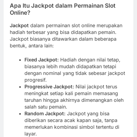
Apa Itu Jackpot dalam Permainan Slot
Online?
Jackpot
dalam permainan slot online merupakan
hadiah terbesar yang bisa didapatkan pemain.
Jackpot biasanya ditawarkan dalam beberapa
bentuk, antara lain:
Fixed Jackpot:
Hadiah dengan nilai tetap,
biasanya lebih mudah didapatkan tetapi
dengan nominal yang tidak sebesar jackpot
progresif.
Progressive Jackpot:
Nilai jackpot terus
meningkat setiap kali pemain memasang
taruhan hingga akhirnya dimenangkan oleh
salah satu pemain.
Random Jackpot:
Jackpot yang bisa
diberikan secara acak kapan saja, tanpa
memerlukan kombinasi simbol tertentu di
layar.