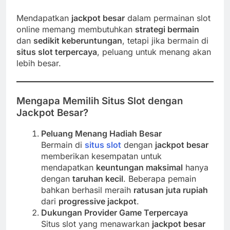
Mendapatkan
jackpot besar
dalam permainan slot
online memang membutuhkan
strategi bermain
dan
sedikit keberuntungan
, tetapi jika bermain di
situs slot terpercaya
, peluang untuk menang akan
lebih besar.
Mengapa Memilih Situs Slot dengan
Jackpot Besar?
Peluang Menang Hadiah Besar
Bermain di
situs slot
dengan
jackpot besar
memberikan kesempatan untuk
mendapatkan
keuntungan maksimal
hanya
dengan
taruhan kecil
. Beberapa pemain
bahkan berhasil meraih
ratusan juta rupiah
dari
progressive jackpot
.
Dukungan Provider Game Terpercaya
Situs slot yang menawarkan
jackpot besar