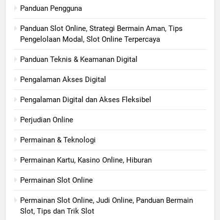
Panduan Pengguna
Panduan Slot Online, Strategi Bermain Aman, Tips
Pengelolaan Modal, Slot Online Terpercaya
Panduan Teknis & Keamanan Digital
Pengalaman Akses Digital
Pengalaman Digital dan Akses Fleksibel
Perjudian Online
Permainan & Teknologi
Permainan Kartu, Kasino Online, Hiburan
Permainan Slot Online
Permainan Slot Online, Judi Online, Panduan Bermain
Slot, Tips dan Trik Slot