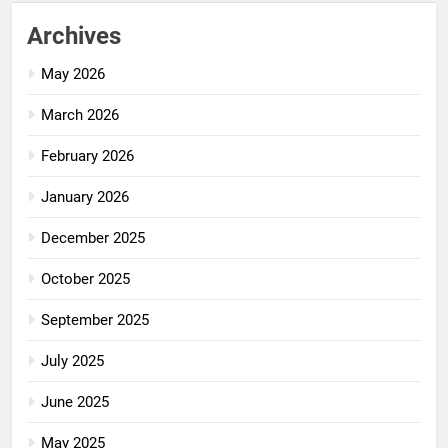
Archives
May 2026
March 2026
February 2026
January 2026
December 2025
October 2025
September 2025
July 2025
June 2025
May 2025