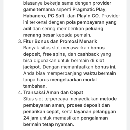
biasanya bekerja sama dengan
provider
game ternama
seperti
Pragmatic Play
,
Habanero
,
PG Soft
, dan
Play’n GO
. Provider
ini terkenal dengan
pola pembayaran yang
adil
dan sering memberikan
peluang
menang besar
kepada pemain.
Fitur Bonus dan Promosi Menarik
Banyak situs slot menawarkan
bonus
deposit
,
free spins
, dan
cashback
yang
bisa digunakan untuk bermain di
slot
jackpot
. Dengan memanfaatkan
bonus ini
,
Anda bisa memperpanjang
waktu bermain
tanpa harus
mengeluarkan modal
tambahan
.
Transaksi Aman dan Cepat
Situs slot terpercaya menyediakan
metode
pembayaran aman
,
proses deposit dan
penarikan cepat
, serta
layanan pelanggan
24 jam
untuk memastikan
pengalaman
bermain tetap nyaman
.