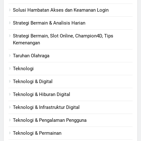
Solusi Hambatan Akses dan Keamanan Login
Strategi Bermain & Analisis Harian
Strategi Bermain, Slot Online, Champion4D, Tips
Kemenangan
Taruhan Olahraga
Teknologi
Teknologi & Digital
Teknologi & Hiburan Digital
Teknologi & Infrastruktur Digital
Teknologi & Pengalaman Pengguna
Teknologi & Permainan