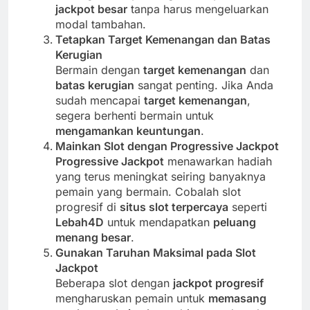
jackpot besar
tanpa harus mengeluarkan
modal tambahan.
Tetapkan Target Kemenangan dan Batas
Kerugian
Bermain dengan
target kemenangan
dan
batas kerugian
sangat penting. Jika Anda
sudah mencapai
target kemenangan
,
segera berhenti bermain untuk
mengamankan keuntungan
.
Mainkan Slot dengan Progressive Jackpot
Progressive Jackpot
menawarkan hadiah
yang terus meningkat seiring banyaknya
pemain yang bermain. Cobalah slot
progresif di
situs slot terpercaya
seperti
Lebah4D
untuk mendapatkan
peluang
menang besar
.
Gunakan Taruhan Maksimal pada Slot
Jackpot
Beberapa slot dengan
jackpot progresif
mengharuskan pemain untuk
memasang