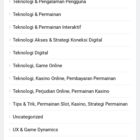
Teknologi & Pengalaman Pengguna
Teknologi & Permainan
Teknologi & Permainan Interaktif
Teknologi Akses & Strategi Koneksi Digital
Teknologi Digital
Teknologi, Game Online
Teknologi, Kasino Online, Pembayaran Permainan
Teknologi, Perjudian Online, Permainan Kasino
Tips & Trik, Permainan Slot, Kasino, Strategi Permainan
Uncategorized
UX & Game Dynamics