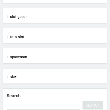
slot gacor
toto slot
spaceman
slot
Search
SEARCH