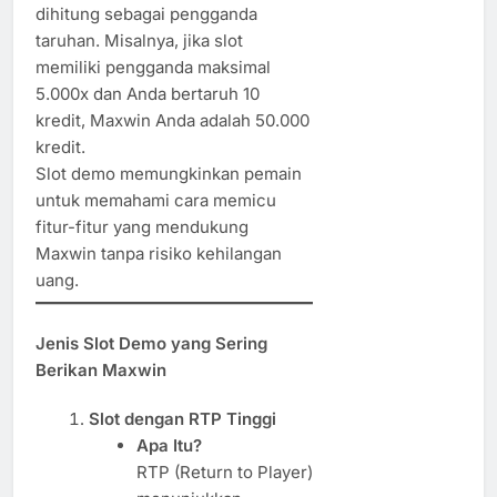
dihitung sebagai pengganda
taruhan. Misalnya, jika slot
memiliki pengganda maksimal
5.000x dan Anda bertaruh 10
kredit, Maxwin Anda adalah 50.000
kredit.
Slot demo memungkinkan pemain
untuk memahami cara memicu
fitur-fitur yang mendukung
Maxwin tanpa risiko kehilangan
uang.
Jenis Slot Demo yang Sering
Berikan Maxwin
Slot dengan RTP Tinggi
Apa Itu?
RTP (Return to Player)