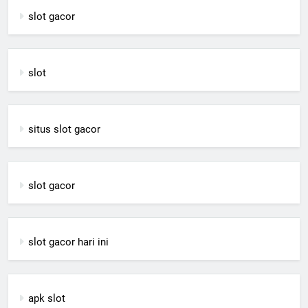
slot gacor
slot
situs slot gacor
slot gacor
slot gacor hari ini
apk slot