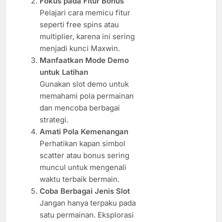
Fokus pada Fitur Bonus
Pelajari cara memicu fitur
seperti free spins atau
multiplier, karena ini sering
menjadi kunci Maxwin.
Manfaatkan Mode Demo
untuk Latihan
Gunakan slot demo untuk
memahami pola permainan
dan mencoba berbagai
strategi.
Amati Pola Kemenangan
Perhatikan kapan simbol
scatter atau bonus sering
muncul untuk mengenali
waktu terbaik bermain.
Coba Berbagai Jenis Slot
Jangan hanya terpaku pada
satu permainan. Eksplorasi