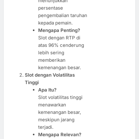
menunjukkan
persentase
pengembalian taruhan
kepada pemain.
Mengapa Penting?
Slot dengan RTP di
atas 96% cenderung
lebih sering
memberikan
kemenangan besar.
Slot dengan Volatilitas
Tinggi
Apa Itu?
Slot volatilitas tinggi
menawarkan
kemenangan besar,
meskipun jarang
terjadi.
Mengapa Relevan?