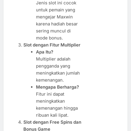
Jenis slot ini cocok
untuk pemain yang
mengejar Maxwin
karena hadiah besar
sering muncul di
mode bonus.
Slot dengan Fitur Multiplier
Apa Itu?
Multiplier adalah
pengganda yang
meningkatkan jumlah
kemenangan.
Mengapa Berharga?
Fitur ini dapat
meningkatkan
kemenangan hingga
ribuan kali lipat.
Slot dengan Free Spins dan
Bonus Game