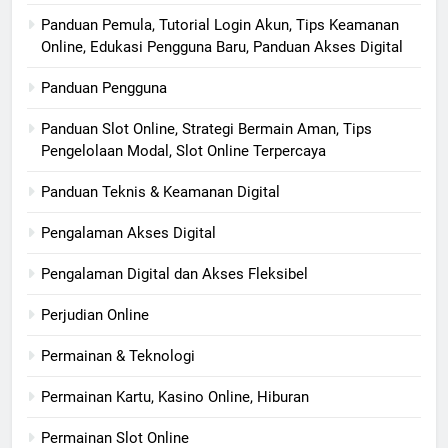
Panduan Pemula, Tutorial Login Akun, Tips Keamanan
Online, Edukasi Pengguna Baru, Panduan Akses Digital
Panduan Pengguna
Panduan Slot Online, Strategi Bermain Aman, Tips
Pengelolaan Modal, Slot Online Terpercaya
Panduan Teknis & Keamanan Digital
Pengalaman Akses Digital
Pengalaman Digital dan Akses Fleksibel
Perjudian Online
Permainan & Teknologi
Permainan Kartu, Kasino Online, Hiburan
Permainan Slot Online