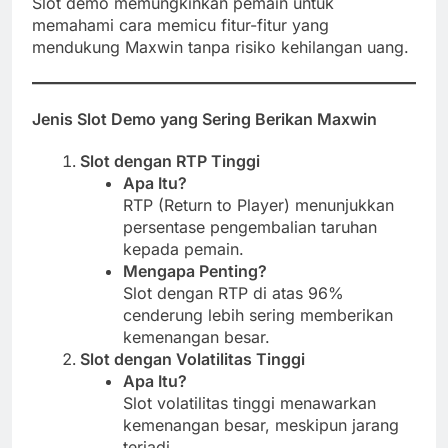
Slot demo memungkinkan pemain untuk
memahami cara memicu fitur-fitur yang
mendukung Maxwin tanpa risiko kehilangan uang.
Jenis Slot Demo yang Sering Berikan Maxwin
Slot dengan RTP Tinggi
Apa Itu?
RTP (Return to Player) menunjukkan
persentase pengembalian taruhan
kepada pemain.
Mengapa Penting?
Slot dengan RTP di atas 96%
cenderung lebih sering memberikan
kemenangan besar.
Slot dengan Volatilitas Tinggi
Apa Itu?
Slot volatilitas tinggi menawarkan
kemenangan besar, meskipun jarang
terjadi.