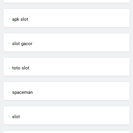
apk slot
slot gacor
toto slot
spaceman
slot