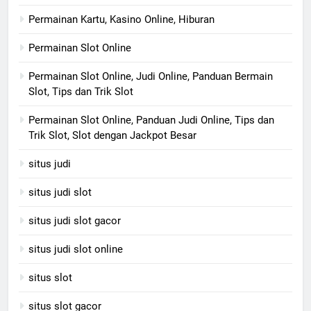
Permainan Kartu, Kasino Online, Hiburan
Permainan Slot Online
Permainan Slot Online, Judi Online, Panduan Bermain
Slot, Tips dan Trik Slot
Permainan Slot Online, Panduan Judi Online, Tips dan
Trik Slot, Slot dengan Jackpot Besar
situs judi
situs judi slot
situs judi slot gacor
situs judi slot online
situs slot
situs slot gacor