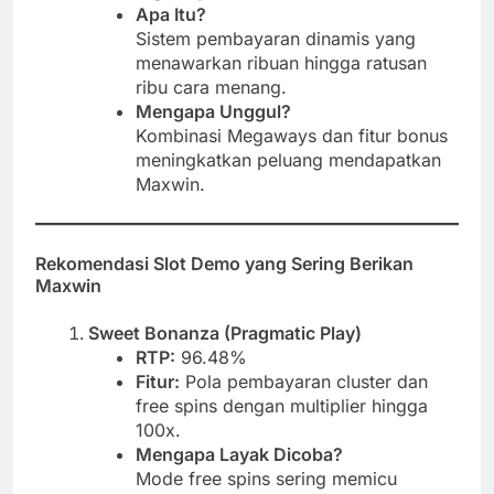
Apa Itu?
Sistem pembayaran dinamis yang
menawarkan ribuan hingga ratusan
ribu cara menang.
Mengapa Unggul?
Kombinasi Megaways dan fitur bonus
meningkatkan peluang mendapatkan
Maxwin.
Rekomendasi Slot Demo yang Sering Berikan
Maxwin
Sweet Bonanza (Pragmatic Play)
RTP:
96.48%
Fitur:
Pola pembayaran cluster dan
free spins dengan multiplier hingga
100x.
Mengapa Layak Dicoba?
Mode free spins sering memicu