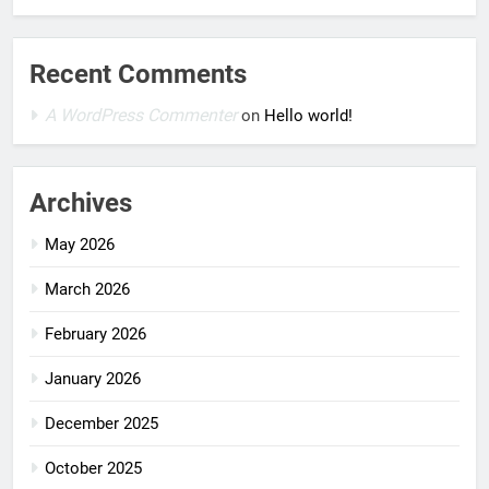
Recent Comments
A WordPress Commenter
on
Hello world!
Archives
May 2026
March 2026
February 2026
January 2026
December 2025
October 2025