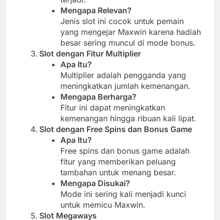
Mengapa Relevan?
Jenis slot ini cocok untuk pemain
yang mengejar Maxwin karena hadiah
besar sering muncul di mode bonus.
Slot dengan Fitur Multiplier
Apa Itu?
Multiplier adalah pengganda yang
meningkatkan jumlah kemenangan.
Mengapa Berharga?
Fitur ini dapat meningkatkan
kemenangan hingga ribuan kali lipat.
Slot dengan Free Spins dan Bonus Game
Apa Itu?
Free spins dan bonus game adalah
fitur yang memberikan peluang
tambahan untuk menang besar.
Mengapa Disukai?
Mode ini sering kali menjadi kunci
untuk memicu Maxwin.
Slot Megaways