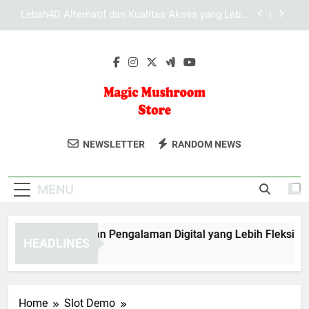
Skip
Lebah4D Alternatif dan Kualitas Akses yang Lebih
to
Nyaman
content
Tips Mempercepat Akses Saat Membuka Slot
Lebah4D agar Pengalaman Lebih Lancar
Cara Mengatasi Hambatan Akses pada LAE138
Login
Slot Lebah4D dan Pengalaman Digital yang Lebih
Fleksibel
Magic
Magic Mushroom Store Menawarkan
Lebah4D Alternatif dan Kualitas Akses yang Lebih
NEWSLETTER
RANDOM NEWS
Nyaman
Mushroom
Berbagai Produk Jamur Berkualitas
Tips Mempercepat Akses Saat Membuka Slot
Untuk Pengalaman Unik Dan Aman.
Lebah4D agar Pengalaman Lebih Lancar
Store
MENU
Cara Mengatasi Hambatan Akses pada LAE138
Login
Slot Lebah4D dan Pengalaman Digital yang Lebih Fleksibel
HEADLINES
3 Months Ago
Home
Slot Demo