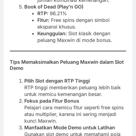
Book of Dead (Play’n GO)
RTP:
96.21%
Fitur:
Free spins dengan simbol
ekspansi khusus.
Keunggulan:
Slot klasik dengan
peluang Maxwin di mode bonus.
Tips Memaksimalkan Peluang Maxwin dalam Slot
Demo
Pilih Slot dengan RTP Tinggi
RTP tinggi memberikan peluang lebih baik
untuk memicu kemenangan besar.
Fokus pada Fitur Bonus
Pelajari cara memicu fitur seperti free spins
atau multiplier, karena ini sering menjadi
kunci Maxwin.
Manfaatkan Mode Demo untuk Latihan
Gunakan slot demo untuk memahami pola