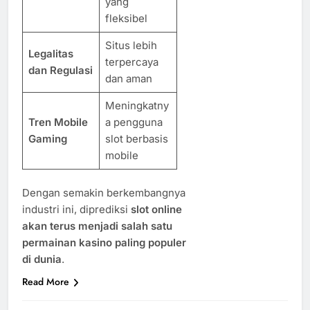
yang
fleksibel
Situs lebih
Legalitas
terpercaya
dan Regulasi
dan aman
Meningkatny
Tren Mobile
a pengguna
Gaming
slot berbasis
mobile
Dengan semakin berkembangnya
industri ini, diprediksi
slot online
akan terus menjadi salah satu
permainan kasino paling populer
di dunia
.
Read More