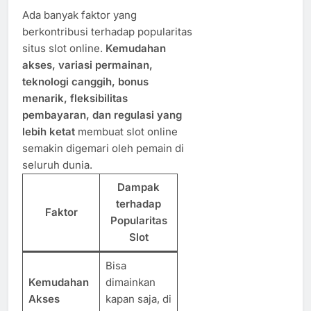
Ada banyak faktor yang
berkontribusi terhadap popularitas
situs slot online.
Kemudahan
akses, variasi permainan,
teknologi canggih, bonus
menarik, fleksibilitas
pembayaran, dan regulasi yang
lebih ketat
membuat slot online
semakin digemari oleh pemain di
seluruh dunia.
Dampak
terhadap
Faktor
Popularitas
Slot
Bisa
Kemudahan
dimainkan
Akses
kapan saja, di