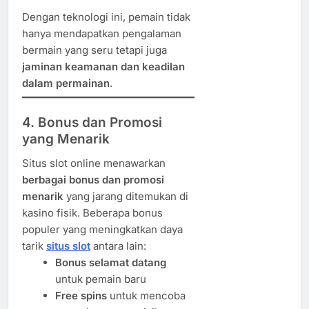
Dengan teknologi ini, pemain tidak
hanya mendapatkan pengalaman
bermain yang seru tetapi juga
jaminan keamanan dan keadilan
dalam permainan
.
4. Bonus dan Promosi
yang Menarik
Situs slot online menawarkan
berbagai bonus dan promosi
menarik
yang jarang ditemukan di
kasino fisik. Beberapa bonus
populer yang meningkatkan daya
tarik
situs slot
antara lain:
Bonus selamat datang
untuk pemain baru
Free spins
untuk mencoba