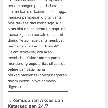
perkembangan pesat dari mesin
slot mekanis di kasino fisik hingga
menjadi permainan digital yang
bisa diakses dari mana saja. Kini,
situs slot online semakin populer
,
menarik jutaan pemain di seluruh
dunia. Tetapi, apa yang membuat
permainan ini begitu diminati?
Dalam artikel ini, kita akan
membahas
faktor utama yang
mendorong popularitas situs slot
online
dan bagaimana
perkembangan teknologi berperan
dalam membuatnya semakin
digemari.
1. Kemudahan Akses dan
Ketersediaan 24/7