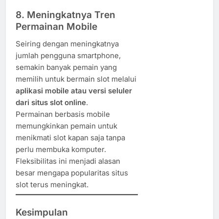
8. Meningkatnya Tren
Permainan Mobile
Seiring dengan meningkatnya
jumlah pengguna smartphone,
semakin banyak pemain yang
memilih untuk bermain slot melalui
aplikasi mobile atau versi seluler
dari situs slot online
.
Permainan berbasis mobile
memungkinkan pemain untuk
menikmati slot kapan saja tanpa
perlu membuka komputer.
Fleksibilitas ini menjadi alasan
besar mengapa popularitas situs
slot terus meningkat.
Kesimpulan