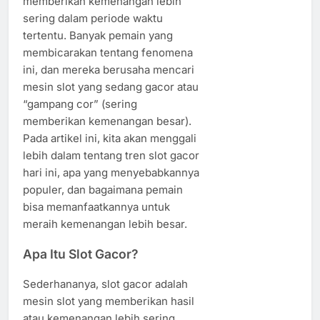
memberikan kemenangan lebih
sering dalam periode waktu
tertentu. Banyak pemain yang
membicarakan tentang fenomena
ini, dan mereka berusaha mencari
mesin slot yang sedang gacor atau
“gampang cor” (sering
memberikan kemenangan besar).
Pada artikel ini, kita akan menggali
lebih dalam tentang tren slot gacor
hari ini, apa yang menyebabkannya
populer, dan bagaimana pemain
bisa memanfaatkannya untuk
meraih kemenangan lebih besar.
Apa Itu Slot Gacor?
Sederhananya, slot gacor adalah
mesin slot yang memberikan hasil
atau kemenangan lebih sering